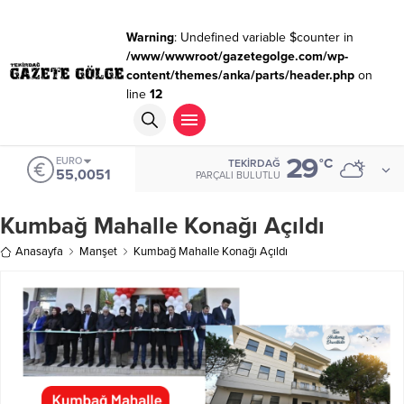
Warning
: Undefined variable $counter in
/www/wwwroot/gazetegolge.com/wp-
content/themes/anka/parts/header.php
on
line
12
29
EURO
°C
TEKIRDAĞ
55,0051
PARÇALI BULUTLU
Kumbağ Mahalle Konağı Açıldı
Anasayfa
Manşet
Kumbağ Mahalle Konağı Açıldı