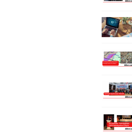
Istranca Ormanları’nda...