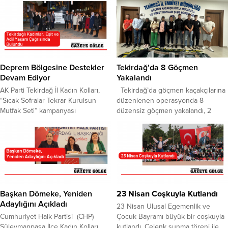
Deprem Bölgesine Destekler
Tekirdağ’da 8 Göçmen
Devam Ediyor
Yakalandı
AK Parti Tekirdağ İl Kadın Kolları,
Tekirdağ’da göçmen kaçakçılarına
“Sıcak Sofralar Tekrar Kurulsun
düzenlenen operasyonda 8
Mutfak Seti” kampanyası
düzensiz göçmen yakalandı, 2
kapsamında deprem bölgesine
organizatör tutuklandı. Tekirdağ İl
destekleri devam ettiriyor. Konuyla
Emniyet Müdürlüğü ekipleri,
ilgili açıklamada bulunan Kadın
düzensiz göç ve göçmen
Kolları Başkanı Nihal Köşdere,
kaçakçılığıyla mücadele
yaşanan depremler sonrası
kapsamında önemli bir operasyona
teşkilatların ilk günden itibaren
imza attı. 29 Haziran 2025 tarihinde
depremin yaşandığı illerde
Ergene ilçesinde gerçekleştirilen
seferber olduklarını
operasyonda, il genelini geçiş
Başkan Dömeke, Yeniden
23 Nisan Coşkuyla Kutlandı
belirtti.Depremden etkilenen
güzergâhı olarak kullanacağı tespit
Adaylığını Açıkladı
23 Nisan Ulusal Egemenlik ve
vatandaşların çadır kent ve
edilen göçmen kaçakçılarına ait 2...
Cumhuriyet Halk Partisi (CHP)
Çocuk Bayramı büyük bir coşkuyla
konteyner kentlerde ziyaret
Süleymanpaşa İlçe Kadın Kolları
kutlandı. Çelenk sunma töreni ile