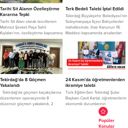
öğretmenler, okullardaki güvenlik
katıldı. Şarköy ilçesinde birlikte
zafiyetine dikkat çekerek yetkililere
yaşadığı Ayşenur Akkurt’un
Tarihi Sit Alanın Özelleştirme
Terk Bedeli Talebi İptal Edildi
çağrıda bulundu. Sendikalar,
cinayetine ilişkin davanın
Kararına Tepki
Tekirdağ Büyükşehir Belediyesi’nin
cinayetin öğretmenleri hedef...
duruşması 27...
Tarihi Sit Alanı olarak tescillenen
Süleymanpaşa İlçesi Bahçelievler
Mahmut Şevket Paşa Sahil
mahallesinde, İmar Kanunun 18.
Kışlaları’nın, özelleştirme kapsamına
Maddesi kapsamında arsalardan
alınmasına sivil toplum kuruluşları
belediyeye bırakılması gereken
ve siyasi partiler tepki gösterdi.
terklerin eksik olduğu gerekçesiyle
Çanakkale Savaşı hazırlıkları ve 19.
konut sahiplerinden 200 ile 500
Fırka’nın teşkilatlanma süreciyle
bin TL arasında terk bedeli talep
ilişkilendirildiği belirtilen tarihi
edilmesine ilişkin uygulama iptal
alanın,“Atatürk, 19. Fırka ve
edildi. Haber: Serap Cömertoğlu
Çanakkale Müzesi” olarak
İşcan Bölgede, İmar Kanunun 18.
düzenlenmesi çağrısı yapıldı. Millet
Maddesi kapsamında, yol, yeşil
Tekirdağ’da 8 Göçmen
24 Kasım’da öğretmenlerden
Bahçesi’nde toplanan grup,
alan, sosyal...
Yakalandı
ikramiye talebi
sloganlar eşliğinde tarihi Sahil...
Tekirdağ’da göçmen kaçakçılarına
Türk Eğitim-Sen Tekirdağ Şube
düzenlenen operasyonda 8
Başkanı Cavit Kartal, öğretmenlerin
düzensiz göçmen yakalandı, 2
ekonomik durumlarının
organizatör tutuklandı. Tekirdağ İl
iyileştirilmesine yönelik 24
Emniyet Müdürlüğü ekipleri,
Kasım’da bir maaş ikramiye
Popüler
düzensiz göç ve göçmen
verilmesini istediklerini söyledi
Konular
kaçakçılığıyla mücadele
Kartal, kent merkezinde yaptığı