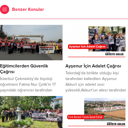
Benzer Konular
Eğitimcilerden Güvenlik
Ayşenur İçin Adalet Çağrısı
Çağrısı
Tekirdağ’da birlikte olduğu kişi
İstanbul Çekmeköy’de biyoloji
tarafından katledilen Ayşenur
öğretmeni Fatma Nur Çelik’in 17
Akkurt için adelet sesi
yaşındaki öğrencisi tarafından
yükseldi.Akkurt’un ailesi tarafından
bıçaklanarak öldürülmesi, Türkiye
Kadın Cinayetleri konusunda
genelinde büyük tepki yarattı.
farkındalık oluşturmak amacıyla
Tekirdağ’da da öğretmenler İl Milli
düzenlenen yürüyüşe, birçok sivil
Eğitim Müdürlüğü önünde
toplum kuruluşu, Tekirdağ Barosu,
toplanarak basın açıklaması yaptı.
CHP Tekirdağ Milletvekilleri İlhami
Eğitim-İş ve Eğitim Sen’e bağlı
Özcan Aygun ve Nurten Yontar da