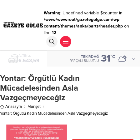
Warning
: Undefined variable $counter in
/www/wwwroot/gazetegolge.com/wp-
content/themes/anka/parts/header.php
on
line
12
31
ALTIN
°C
TEKIRDAĞ
6.543,59
PARÇALI BULUTLU
Yontar: Örgütlü Kadın
Mücadelesinden Asla
Vazgeçmeyeceğiz
Anasayfa
Manşet
Yontar: Örgütlü Kadın Mücadelesinden Asla Vazgeçmeyeceğiz