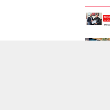
kapsamında önemli bir operasyona
basın açıklamasında, Türkiye
imza attı. 29 Haziran 2025 tarihinde
Cumhuriyeti Devleti’nin kurucusu
Ergene ilçesinde gerçekleştirilen
Gazi Mustafa Kemal Atatürk’ün
operasyonda, il genelini geçiş
Millet Mektepleri Başöğretmenliğini
güzergâhı olarak kullanacağı tespit
kabul ettiği gün olan 24 Kasım’ı
edilen göçmen kaçakçılarına ait 2...
büyük bir övünçle kutladıklarını
belirtti.İlim ve irfan...