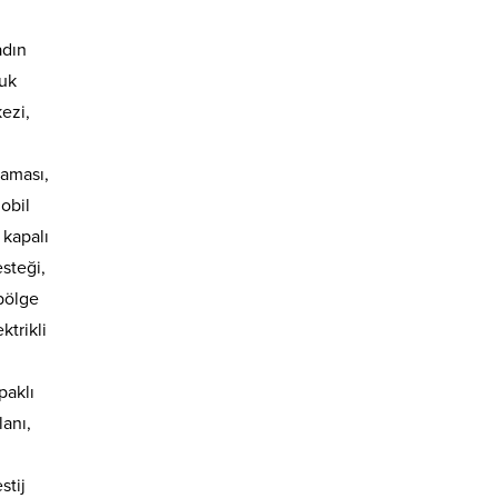
adın
cuk
ezi,
i
raması,
mobil
 kapalı
esteği,
 bölge
ktrikli
paklı
lanı,
stij