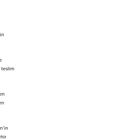
in
e
 teslim
yen
en
n’in
hir