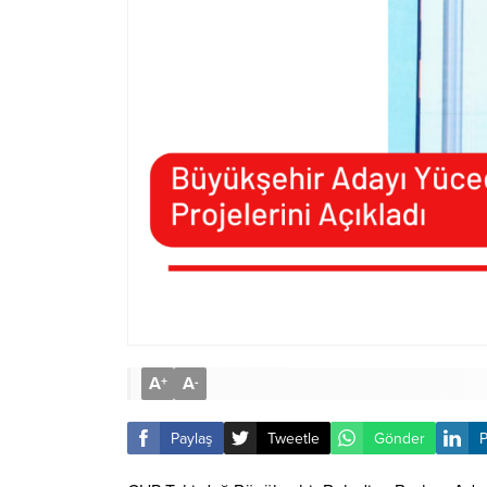
A
A
+
-
Paylaş
Tweetle
Gönder
P