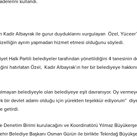
adelerini kullandı.
 Kadir Albayrak ile gurur duyduklarını vurgulayan Özel, Yüceer’
 özelliğin ayrım yapmadan hizmet etmesi olduğunu söyledi.
yet Halk Partili belediyeler tarafından yönetildiğini 4 tanesinin d
ini hatırlatan Özel, Kadir Albayrak’ın her bir belediyeye hakkını
 olmayan belediyeyle olan belediyeye eşit davranıyor. Oy verme
ek bir devlet adamı olduğu için yürekten teşekkür ediyorum” diy
 getirdi.
ve Denetim Birimi kurulacağını ve Koordinatörü Yılmaz Büyükerşe
ehir Belediye Başkanı Osman Gürün ile birlikte Tekirdağ Büyükşe