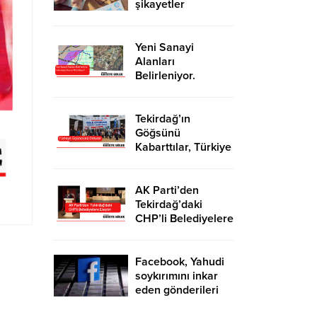
şikayetler
de katlandı
Yeni Sanayi
Alanları
Belirleniyor.
Tekirdağ’a İhanet
Mi Ediliyor?
Tekirdağ’ın
Göğsünü
Kabarttılar, Türkiye
Üçüncüsü Oldular
AK Parti’den
Tekirdağ’daki
CHP’li Belediyelere
Eleştiri
Facebook, Yahudi
soykırımını inkar
eden gönderileri
yasaklıyor