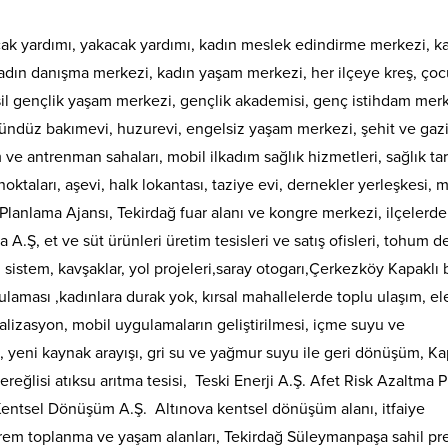
cak yardımı, yakacak yardımı, kadın meslek edindirme merkezi, k
, kadın danışma merkezi, kadın yaşam merkezi, her ilçeye kreş, ço
esil gençlik yaşam merkezi, gençlik akademisi, genç istihdam merk
gündüz bakımevi, huzurevi, engelsiz yaşam merkezi, şehit ve gaz
m ve antrenman sahaları, mobil ilkadım sağlık hizmetleri, sağlık ta
ktaları, aşevi, halk lokantası, taziye evi, dernekler yerleşkesi, 
 Planlama Ajansı, Tekirdağ fuar alanı ve kongre merkezi, ilçelerde
A.Ş, et ve süt ürünleri üretim tesisleri ve satış ofisleri, tohum d
ı sistem, kavşaklar, yol projeleri,saray otogarı,Çerkezköy Kapaklı
gulaması ,kadınlara durak yok, kırsal mahallelerde toplu ulaşım, ele
yalizasyon, mobil uygulamaların geliştirilmesi, içme suyu ve
 yeni kaynak arayışı, gri su ve yağmur suyu ile geri dönüşüm, Ka
eğlisi atıksu arıtma tesisi, Teski Enerji A.Ş. Afet Risk Azaltma P
Kentsel Dönüşüm A.Ş. Altınova kentsel dönüşüm alanı, itfaiye
eprem toplanma ve yaşam alanları, Tekirdağ Süleymanpaşa sahil pre