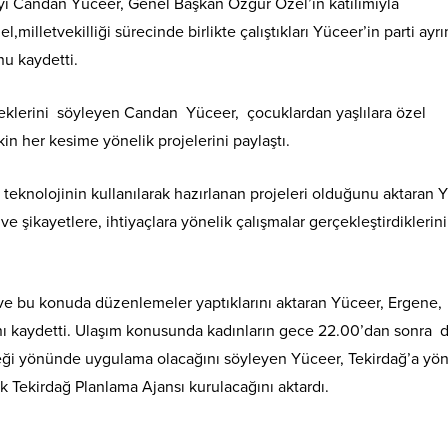
ı Candan Yüceer, Genel Başkan Özgür Özel’in katılımıyla
el,milletvekilliği sürecinde birlikte çalıştıkları Yüceer’in parti ayr
nu kaydetti.
ceklerini söyleyen Candan Yüceer, çocuklardan yaşlılara özel
in her kesime yönelik projelerini paylaştı.
n, teknolojinin kullanılarak hazırlanan projeleri olduğunu aktaran 
ve şikayetlere, ihtiyaçlara yönelik çalışmalar gerçekleştirdiklerini
 ve bu konuda düzenlemeler yaptıklarını aktaran Yüceer, Ergene,
nı kaydetti. Ulaşım konusunda kadınların gece 22.00’dan sonra 
ceği yönünde uygulama olacağını söyleyen Yüceer, Tekirdağ’a yön
ik Tekirdağ Planlama Ajansı kurulacağını aktardı.