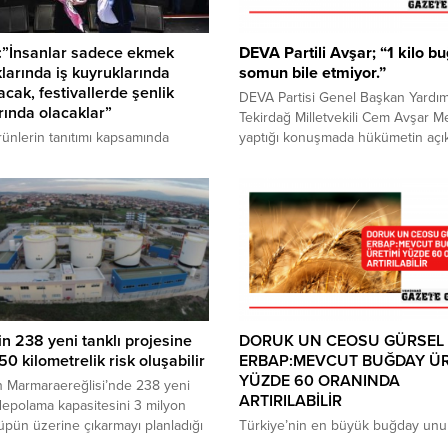
:”İnsanlar sadece ekmek
DEVA Partili Avşar; “1 kilo b
larında iş kuyruklarında
somun bile etmiyor.”
cak, festivallerde şenlik
DEVA Partisi Genel Başkan Yardım
rında olacaklar”
Tekirdağ Milletvekili Cem Avşar Me
rünlerin tanıtımı kapsamında
yaptığı konuşmada hükümetin açık
enen Ferhadanlı Karpuz
buğday alım taban fiyatını eleştirdi
inde konuşan Süleymanpaşa
bu fiyatlarla 1 kilogram buğdayın 
e Başkanı Volkan Nallar, tasarruf
ekmek bile etmediğini söyledi ve
eri ve belediyenin büyük bir borç
hükümeti sorumlu davranarak bu
ralınmasından doğan bütçe
yanlıştan dönmeye davet etti. “Tü
a rağmen vatandaşları, mutlu
Ziraat Odaları Birliği, buğdayın ür
dına yöresel şenlikleri yapmaya
maliyetini 10 lira...
deceklerini kaydetti. Tekirdağ’ın
mahallesi Ferhadanlı’da üretimi
, çevre il ve ilçelerden talep edilen
n 238 yeni tanklı projesine
DORUK UN CEOSU GÜRSEL
.
 50 kilometrelik risk oluşabilir
ERBAP:MEVCUT BUĞDAY ÜR
YÜZDE 60 ORANINDA
 Marmaraereğlisi’nde 238 yeni
ARTIRILABİLİR
depolama kapasitesini 3 milyon
pün üzerine çıkarmayı planladığı
Türkiye’nin en büyük buğday unu
 ilişkin ÇED raporu halkın
üreticilerinden ve ihracatçılarında