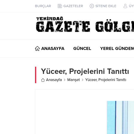
BURÇLAR
GAZETELER
SİTENE EKLE
ÜY
ANASAYFA
GÜNCEL
YEREL GÜNDE
Yüceer, Projelerini Tanıttı
Anasayfa
Manşet
Yüceer, Projelerini Tanıttı