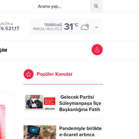
31
ALTIN
°C
TEKIRDAĞ
6.521,17
PARÇALI BULUTLU
İŞİM
Popüler Konular
Gelecek Partisi
Süleymanpaşa İlçe
Başkanlığına Fatih
Kurt Atandı
Pandemiyle birlikte
e-ticaret artınca