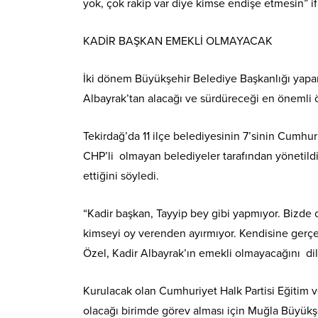
yok, çok rakip var diye kimse endişe etmesin” if
KADİR BAŞKAN EMEKLİ OLMAYACAK
İki dönem Büyükşehir Belediye Başkanlığı yapan
Albayrak’tan alacağı ve sürdüreceği en önemli
Tekirdağ’da 11 ilçe belediyesinin 7’sinin Cumhuri
CHP’li olmayan belediyeler tarafından yönetildiğ
ettiğini söyledi.
“Kadir başkan, Tayyip bey gibi yapmıyor. Bizde
kimseyi oy verenden ayırmıyor. Kendisine gerç
Özel, Kadir Albayrak’ın emekli olmayacağını dile
Kurulacak olan Cumhuriyet Halk Partisi Eğitim 
olacağı birimde görev alması için Muğla Büyükş