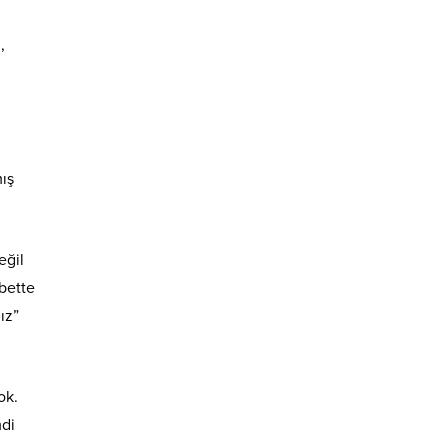
n
,
ış
eğil
bette
ız”
ok.
mdi