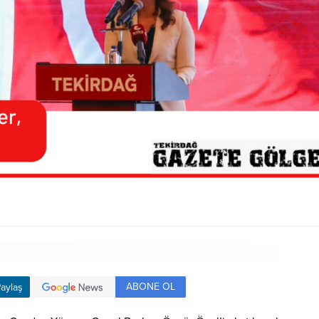
ABONE OL
aylaş