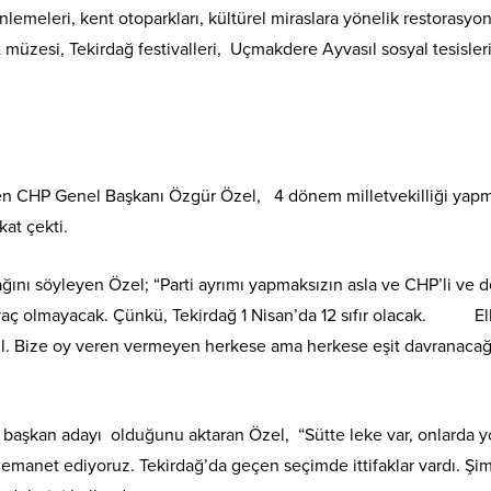
nlemeleri, kent otoparkları, kültürel miraslara yönelik restorasyo
t müzesi, Tekirdağ festivalleri, Uçmakdere Ayvasıl sosyal tesisleri
enen CHP Genel Başkanı Özgür Özel, 4 dönem milletvekilliği yapm
at çekti.
ını söyleyen Özel; “Parti ayrımı yapmaksızın asla ve CHP’li ve d
yaç olmayacak. Çünkü, Tekirdağ 1 Nisan’da 12 sıfır olacak. El
il. Bize oy veren vermeyen herkese ama herkese eşit davranacağ
ye başkan adayı olduğunu aktaran Özel, “Sütte leke var, onlarda y
a emanet ediyoruz. Tekirdağ’da geçen seçimde ittifaklar vardı. Şi