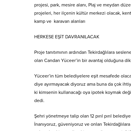
projesi, park, mesire alanı, Plaj ve meydan düze
projeleri, her ilçenin kültür merkezi olacak, ken
kamp ve karavan alanları
HERKESE EŞİT DAVRANILACAK
Proje tanıtımının ardından Tekirdağlılara sesl
olan Candan Yüceer’in bir avantaj olduğuna dikk
Yüceer’in tüm belediyelere eşit mesafede olacağ
diye ayırmayacak diyoruz ama buna da çok ihti
ki kimsenin kullanacağı oya ipotek koymak değ
dedi.
Şehri yönetmeye talip olan 12 pırıl pırıl beledi
İnanıyoruz, güveniyoruz ve onları Tekirdağlılar