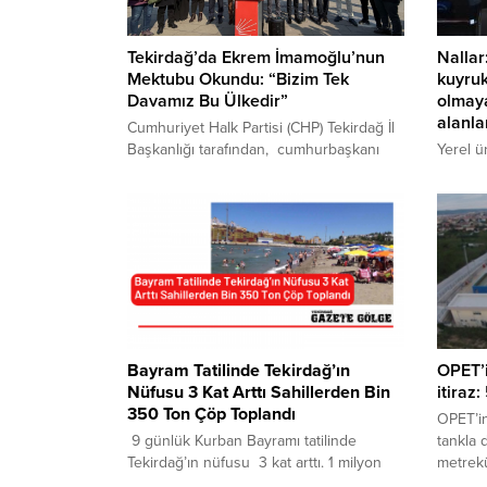
Tekirdağ’da Ekrem İmamoğlu’nun
Nallar
Mektubu Okundu: “Bizim Tek
kuyruk
Davamız Bu Ülkedir”
olmaya
alanla
Cumhuriyet Halk Partisi (CHP) Tekirdağ İl
Başkanlığı tarafından, cumhurbaşkanı
Yerel ü
adayı olan İstanbul Büyükşehir Belediye
düzenl
Başkanı Ekrem İmamoğlu’nun Silivri’de
Şenliğ
kaleme aldığı mektup kamuoyuyla
Belediy
paylaşıldı. Türkiye genelinde CHP’nin 81
tedbirl
ilinde eş zamanlı olarak okunan mektup,
ile dev
Tekirdağ’da Süleymanpaşa ilçesindeki
sorunun
Hasan Ali Yücel Meydanı’nda
etmek a
düzenlenen etkinlikte vatandaşlara
devam e
aktarıldı. Etkinliğe CHP Tekirdağ il ve
kırsal 
ilçe...
yapılan
Bayram Tatilinde Tekirdağ’ın
OPET’i
karpuz..
Nüfusu 3 Kat Arttı Sahillerden Bin
itiraz:
350 Ton Çöp Toplandı
OPET’in
9 günlük Kurban Bayramı tatilinde
tankla 
Tekirdağ’ın nüfusu 3 kat arttı. 1 milyon
metrekü
167 bin olan kent nüfusu,
projeye