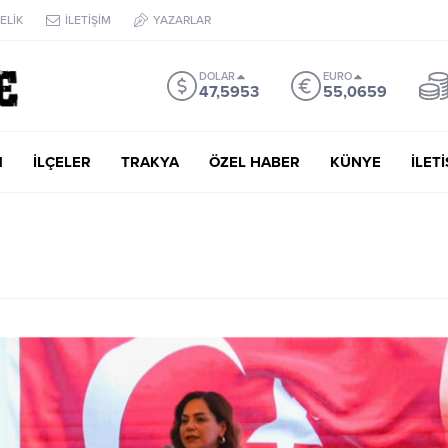
ELİK
İLETİŞİM
YAZARLAR
DOLAR
EURO
47,5953
55,0659
M
İLÇELER
TRAKYA
ÖZEL HABER
KÜNYE
İLET