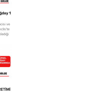
uğday 1
cısı ve
clis’te
ladığı
. Avşar,
1 somun
rkiye
etim
ETİMİ
n olan