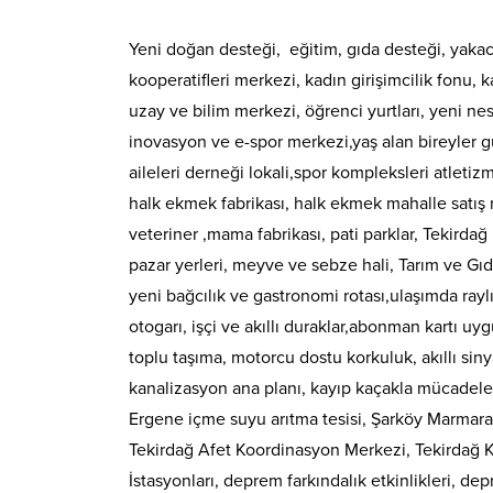
Yeni doğan desteği, eğitim, gıda desteği, yaka
kooperatifleri merkezi, kadın girişimcilik fonu
uzay ve bilim merkezi, öğrenci yurtları, yeni n
inovasyon ve e-spor merkezi,yaş alan bireyler 
aileleri derneği lokali,spor kompleksleri atletiz
halk ekmek fabrikası, halk ekmek mahalle satış no
veteriner ,mama fabrikası, pati parklar, Tekirdağ
pazar yerleri, meyve ve sebze hali, Tarım ve Gıda 
yeni bağcılık ve gastronomi rotası,ulaşımda rayl
otogarı, işçi ve akıllı duraklar,abonman kartı uy
toplu taşıma, motorcu dostu korkuluk, akıllı sin
kanalizasyon ana planı, kayıp kaçakla mücadele,
Ergene içme suyu arıtma tesisi, Şarköy Marmaraer
Tekirdağ Afet Koordinasyon Merkezi, Tekirdağ 
İstasyonları, deprem farkındalık etkinlikleri, d