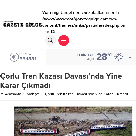
Warning
: Undefined variable $counter in
/www/wwwroot/gazetegolge.com/wp-
content/themes/anka/parts/header.php
on
line
12
28
EURO
°C
TEKIRDAĞ
55,1881
AÇIK
Çorlu Tren Kazası Davası’nda Yine
Karar Çıkmadı
Anasayfa
Manşet
Çorlu Tren Kazası Davası’nda Yine Karar Çıkmadı