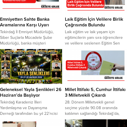
Emniyetten Sahte Banka
Laik Eğitim İçin Velilere Birlik
Aramalarına Karşı Uyarı
Çağrısında Bulundu
Tekirdağ İl Emniyet Müdürlüğü,
Laik eğitim ve laik yaşam için
Siber Suçlarla Mücadele Şube
eğitimcilerin yanı sıra öğrencilere
Müdürlüğü, banka müşteri
ve velilere seslenen Eğitim Sen
hizmetlerini taklit ederek yapılan
Tekirdağ Şube Başkanı Kamil Sarı,
sahte aramalara ilişkin uyarıda
birlikte mücadelede çağrısında
bulundu.Son zamanlarda
bulundu. ÇEDES protokolü
dolandırıcıların, bankaların müşteri
kapsamında okullara imam
hizmetlerinden arama yaptığını
atanmasına tepkiler devam ediyor.
belirterek, birçok kişinin hesap
Konuya ilişkin açıklamada bulunan
bilgilerine erişim sağladığına ilişkin
Eğitim Sen Tekirdağ Şube Başkanı
şikayetler, her geçen gün
Kamil Sarı, eğitim sisteminin ve
Geleneksel Yayla Şenlikleri 26
Millet İttifakı 5, Cumhur İttifakı
artıyor.Emniyet Müdürlüğü
toplumsal yaşamın bütün...
Haziran’da Başlıyor
3 Milletvekili Çıkardı
tarafından yapılan açıklamada, bu
Tekirdağ Karadeniz İlleri
28. Dönem Milletvekili genel
tür aramaların dolandırıcılık amaçlı
Yardımlaşma ve Dayanışma
seçime yüzde 90.08 oranında
olduğuna...
Derneği tarafından bu yıl 22’ncisi
katılımın sağlandığı Tekirdağ’da,
düzenlenecek olan Karadeniz Yayla
kesin olmayan sonuçlara göre;
Şenliği, 26-27-28 Haziran tarihleri
Millet İttifakı 5, Cumhur İttifakı 3