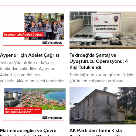
Ayşenur İçin Adalet Çağrısı
Tekirdağ’da Şantaj ve
Uyuşturucu Operasyonu: 4
Tekirdağ’da birlikte olduğu kişi
Kişi Tutuklandı
tarafından katledilen Ayşenur
Akkurt için adelet sesi
Tekirdağ’ın huzur ve güvenliği için
yükseldi.Akkurt’un ailesi tarafından
yürütülen çalışmalar aralıksız
Kadın Cinayetleri konusunda
devam ediyor. Bu kapsamda,
farkındalık oluşturmak amacıyla
Tekirdağ Cumhuriyet Başsavcılığı
düzenlenen yürüyüşe, birçok sivil
koordinesinde Süleymanpaşa İlçe
toplum kuruluşu, Tekirdağ Barosu,
Emniyet Müdürlüğü ekipleri
CHP Tekirdağ Milletvekilleri İlhami
tarafından önemli bir operasyon
Özcan Aygun ve Nurten Yontar da
gerçekleştirildi. Yapılan
katıldı. Şarköy ilçesinde birlikte
çalışmalarda, Süleymanpaşa
yaşadığı Ayşenur Akkurt’un
ilçesinde internet üzerinden
Marmaraereğlisi ve Çevre
AK Parti’den Tarihi Kışla
cinayetine ilişkin davanın
tanıştıkları kişileri evlerine davet