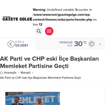
Warning
: Undefined variable $counter in
/www/wwwroot/gazetegolge.com/wp-
content/themes/anka/parts/header.php
on
line
12
30
EURO
°C
TEKIRDAĞ
55,1881
AÇIK
AK Parti ve CHP eski İlçe Başkanları
Memleket Partisine Geçti
Anasayfa
Manşet
AK Parti ve CHP eski İlçe Başkanları Memleket Partisine Geçti