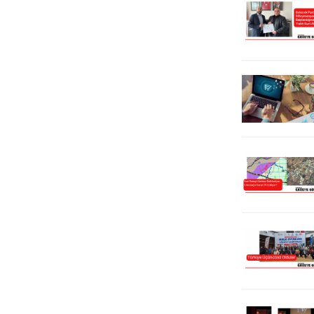
dereceye giren öğrencilere
Süleymanpaşa Belediyesi Zabıta
ödülleri verildi. Gün boyu,sahil
Müdürlüğü tarafından kontrolü
dolgu alanında...
sağlanan ve 24 saat gözetim
gerçekleştiren kameralar
sayesinde...