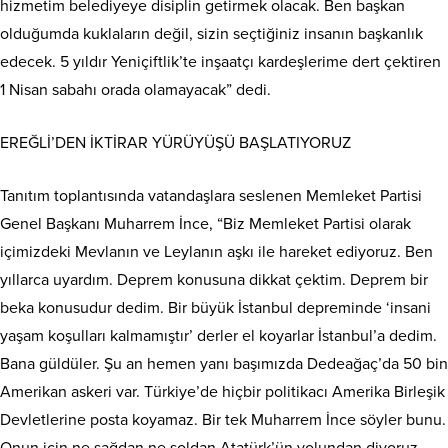
hizmetim belediyeye disiplin getirmek olacak. Ben başkan
olduğumda kuklaların değil, sizin seçtiğiniz insanın başkanlık
edecek. 5 yıldır Yeniçiftlik’te inşaatçı kardeşlerime dert çektiren
1 Nisan sabahı orada olamayacak” dedi.
EREĞLİ’DEN İKTİRAR YÜRÜYÜŞÜ BAŞLATIYORUZ
Tanıtım toplantısında vatandaşlara seslenen Memleket Partisi
Genel Başkanı Muharrem İnce, “Biz Memleket Partisi olarak
içimizdeki Mevlanın ve Leylanın aşkı ile hareket ediyoruz. Ben
yıllarca uyardım. Deprem konusuna dikkat çektim. Deprem bir
beka konusudur dedim. Bir büyük İstanbul depreminde ‘insani
yaşam koşulları kalmamıştır’ derler el koyarlar İstanbul’a dedim.
Bana güldüler. Şu an hemen yanı başımızda Dedeağaç’da 50 bin
Amerikan askeri var. Türkiye’de hiçbir politikacı Amerika Birleşik
Devletlerine posta koyamaz. Bir tek Muharrem İnce söyler bunu.