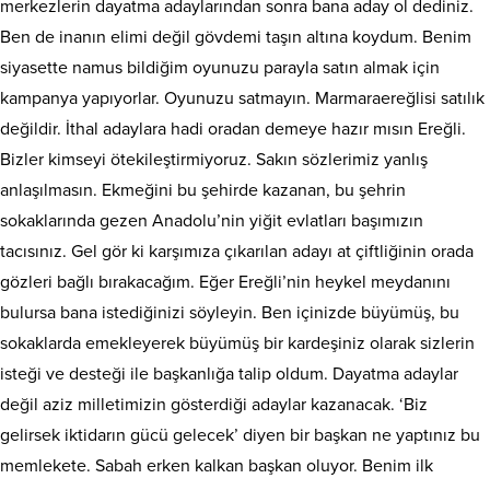
merkezlerin dayatma adaylarından sonra bana aday ol dediniz.
Ben de inanın elimi değil gövdemi taşın altına koydum. Benim
siyasette namus bildiğim oyunuzu parayla satın almak için
kampanya yapıyorlar. Oyunuzu satmayın. Marmaraereğlisi satılık
değildir. İthal adaylara hadi oradan demeye hazır mısın Ereğli.
Bizler kimseyi ötekileştirmiyoruz. Sakın sözlerimiz yanlış
anlaşılmasın. Ekmeğini bu şehirde kazanan, bu şehrin
sokaklarında gezen Anadolu’nin yiğit evlatları başımızın
tacısınız. Gel gör ki karşımıza çıkarılan adayı at çiftliğinin orada
gözleri bağlı bırakacağım. Eğer Ereğli’nin heykel meydanını
bulursa bana istediğinizi söyleyin. Ben içinizde büyümüş, bu
sokaklarda emekleyerek büyümüş bir kardeşiniz olarak sizlerin
isteği ve desteği ile başkanlığa talip oldum. Dayatma adaylar
değil aziz milletimizin gösterdiği adaylar kazanacak. ‘Biz
gelirsek iktidarın gücü gelecek’ diyen bir başkan ne yaptınız bu
memlekete. Sabah erken kalkan başkan oluyor. Benim ilk