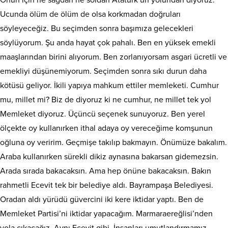
Onun için ne sağdan ne soldan Atatürk’ün yolundan diyoruz.
Ucunda ölüm de ölüm de olsa korkmadan doğruları
söyleyeceğiz. Bu seçimden sonra başımıza gelecekleri
söylüyorum. Şu anda hayat çok pahalı. Ben en yüksek emekli
maaşlarından birini alıyorum. Ben zorlanıyorsam asgari ücretli ve
emekliyi düşünemiyorum. Seçimden sonra sıkı durun daha
kötüsü geliyor. İkili yapıya mahkum ettiler memleketi. Cumhur
mu, millet mi? Biz de diyoruz ki ne cumhur, ne millet tek yol
Memleket diyoruz. Üçüncü seçenek sunuyoruz. Ben yerel
ölçekte oy kullanırken ithal adaya oy vereceğime komşunun
oğluna oy veririm. Geçmişe takılıp bakmayın. Önümüze bakalım.
Araba kullanırken sürekli dikiz aynasına bakarsan gidemezsin.
Arada sırada bakacaksın. Ama hep önüne bakacaksın. Bakın
rahmetli Ecevit tek bir belediye aldı. Bayrampaşa Belediyesi.
Oradan aldı yürüdü güvercini iki kere iktidar yaptı. Ben de
Memleket Partisi’ni iktidar yapacağım. Marmaraereğlisi’nden