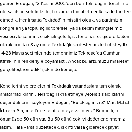
getiren Erdoğan; “3 Kasım 2002’den beri Tekirdağ’ın tercihi ne
olursa olsun şehrimizi hiçbir zaman ihmal etmedik, kaderine terk
etmedik. Her fırsatta Tekirdağ’ın misafiri olduk, ya partimizin
kongreleri ya toplu açılış törenleri ya da seçim mitinglerimiz
vesilesiyle şehrimize sık sık geldik, sizlerle hasret giderdik. Son
olarak bundan 8 ay önce Tekirdağlı kardeşlerimizle birlikteydik.
14-28 Mayıs seçimlerinde temennimiz Tekirdağ’da Cumhur
İttifakı’nın renkleriyle boyamaktı. Ancak bu arzumuzu maalesef
gerçekleştiremedik” şeklinde konuştu.
Kendilerini ve projelerini Tekirdağlı vatandaşlara tam olarak
anlatamadıklarını, Tekirdağ’ı ikna etmeye yetersiz kaldıklarını
düşündüklerini söyleyen Erdoğan, “Bu eksiğimizi 31 Mart Mahalli
İdareler Seçimleri’nde telafi etmeye var mıyız? Bunun için
önümüzde 50 gün var. Bu 50 günü çok iyi değerlendirmemiz
lazım. Hata varsa düzeltecek, sıkıntı varsa giderecek şayet