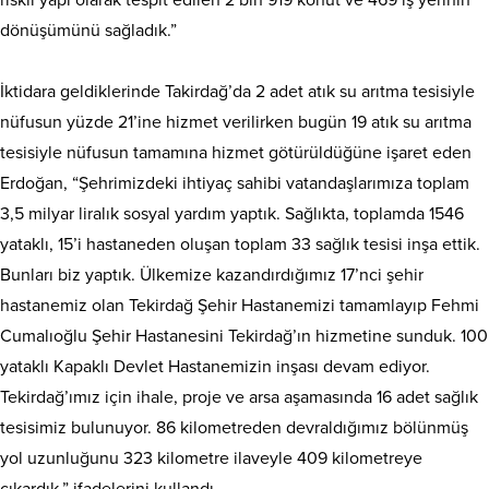
riskli yapı olarak tespit edilen 2 bin 919 konut ve 469 iş yerinin
dönüşümünü sağladık.”
İktidara geldiklerinde Takirdağ’da 2 adet atık su arıtma tesisiyle
nüfusun yüzde 21’ine hizmet verilirken bugün 19 atık su arıtma
tesisiyle nüfusun tamamına hizmet götürüldüğüne işaret eden
Erdoğan, “Şehrimizdeki ihtiyaç sahibi vatandaşlarımıza toplam
3,5 milyar liralık sosyal yardım yaptık. Sağlıkta, toplamda 1546
yataklı, 15’i hastaneden oluşan toplam 33 sağlık tesisi inşa ettik.
Bunları biz yaptık. Ülkemize kazandırdığımız 17’nci şehir
hastanemiz olan Tekirdağ Şehir Hastanemizi tamamlayıp Fehmi
Cumalıoğlu Şehir Hastanesini Tekirdağ’ın hizmetine sunduk. 100
yataklı Kapaklı Devlet Hastanemizin inşası devam ediyor.
Tekirdağ’ımız için ihale, proje ve arsa aşamasında 16 adet sağlık
tesisimiz bulunuyor. 86 kilometreden devraldığımız bölünmüş
yol uzunluğunu 323 kilometre ilaveyle 409 kilometreye