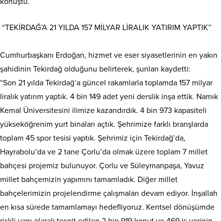
konuştu.
“TEKİRDAĞ’A 21 YILDA 157 MİLYAR LİRALIK YATIRIM YAPTIK”
Cumhurbaşkanı Erdoğan, hizmet ve eser siyasetlerinin en yakın
şahidinin Tekirdağ olduğunu belirterek, şunları kaydetti:
“Son 21 yılda Tekirdağ’a güncel rakamlarla toplamda 157 milyar
liralık yatırım yaptık. 4 bin 149 adet yeni derslik inşa ettik. Namık
Kemal Üniversitesini ilimize kazandırdık. 4 bin 973 kapasiteli
yükseköğrenim yurt binaları açtık. Şehrimize farklı branşlarda
toplam 45 spor tesisi yaptık. Şehrimiz için Tekirdağ’da,
Hayrabolu’da ve 2 tane Çorlu’da olmak üzere toplam 7 millet
bahçesi projemiz bulunuyor. Çorlu ve Süleymanpaşa, Yavuz
millet bahçemizin yapımını tamamladık. Diğer millet
bahçelerimizin projelendirme çalışmaları devam ediyor. İnşallah
en kısa sürede tamamlamayı hedefliyoruz. Kentsel dönüşümde