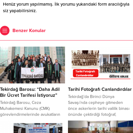
Henüz yorum yapılmamış. İlk yorumu yukarıdaki form aracılığıyla
siz yapabilirsiniz.
Benzer Konular
Tekirdağ Barosu: “Daha Adil
Tarihi Fotoğrafı Canlandırdılar
Bir Ücret Tarifesi İstiyoruz”
Tekirdağ’da Birinci Dünya
Tekirdağ Barosu, Ceza
Savaşı’nda cepheye gitmeden
Muhakemesi Kanunu (CMK)
önce askerlerin tarihi valilik binası
görevlendirmelerinde avukatların
önünde çektirdiği fotoğraf,
yaşadığı sorunlara dikkat çekti ve
komandolar tarafından canlandırıldı.
daha adil bir ücret tarifesi
Turizm Haftası etkinlikleri
çağrısında bulundu. Tekirdağ
kapsamında Tekirdağ İl Kültür ve