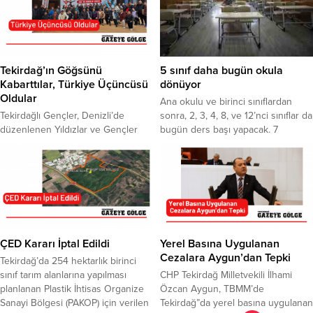
Barosu Başkanı Av. Egemen
Turizm Müdürlüğü tarafından
Gürcün, Tekirdağ Adliyesi önünde
düzenlenecek olan fotoğraf sergisi
yaptığı basın açıklamasında, Ceza
için arşivden çıkarılan tarihi
Muhakemesi Kanunu (CMK)
fotoğraf,
kapsamında müdafi ve vekillik
İl Jandarma Komutanlığı’nda görevli
Tekirdağ’ın Göğsünü
5 sınıf daha bugün okula
görevi yürüten avukatların
47 komando tarafından tekrar
Kabarttılar, Türkiye Üçüncüsü
dönüyor
sorunlarına dikkat çekti. Gürcün,
canlandırıldı. Tekirdağ Valisi Aziz
Oldular
Ana okulu ve birinci sınıflardan
CMK görevlendirmelerinde daha...
Yıldırım, İl Jandarma
Tekirdağlı Gençler, Denizli’de
sonra, 2, 3, 4, 8, ve 12’nci sınıflar da
Komutanı Albay Ahmet...
düzenlenen Yıldızlar ve Gençler
bugün ders başı yapacak. 7
Halk Oyunları Türkiye
milyona yakın öğrencinin yeniden
Şampiyonasında Tekirdağ’ın
sınıflarına döneceği yüzyüze eğitim
göğsünü kabarttı. Türkiye’nin her
haftanın iki günü olacak.
bölgesinden toplam 14 ekibin
katılma başarısı gösterdiği Türkiye
Halk Oyunları Federasyonu
tarafından Denizli’de düzenlenen
Yıldızlar ve Gençler Halk Oyunları
ÇED Kararı İptal Edildi
Yerel Basına Uygulanan
Türkiye Şampiyonası
Cezalara Aygun’dan Tepki
Tekirdağ’da 254 hektarlık birinci
gerçekleştirildi. Denizli’De
sınıf tarım alanlarına yapılması
CHP Tekirdağ Milletvekili İlhami
gerçekleştirilen yarışmada
planlanan Plastik İhtisas Organize
Özcan Aygun, TBMM’de
Tekirdağlı gençler Tekirdağ’ı başarılı
Sanayi Bölgesi (PAKOP) için verilen
Tekirdağ”da yerel basına uygulanan
bir şekilde temsil ederek Türkiye...