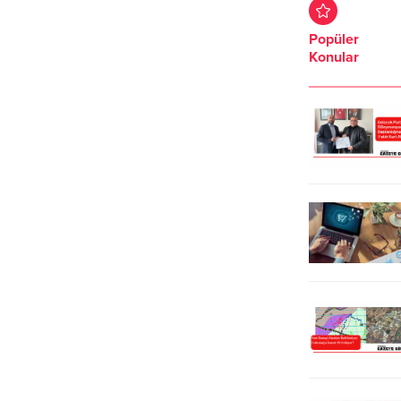
ÇED Olumlu kararı, mahkeme
cezaları dile getirerek, tepki
tarafından iptal edildi. Tekirdağ 2.
gösterdi.Basın İlan Kurumu’nun
Popüler
İdare Mahkemesi, tarım alanlarına
bazı gazete sahiplerine, “Artık yazılı
Konular
zarar verecek doğal dengenin
basının sonuna gelindi, internet
bozulmasına neden olacak
medyası yaygınlaşıyor”
projenin, hukuka aykırı olduğuna
söylemlerine ilişkin iddiaları da
hükmetti. Çevre zaferi kazanıldığını
gündeme getiren Aygun, yazılı
söyleyen TMMOB Tekirdağ
basının kapısına kilit vurulmak
Koordinasyon Kurulu...
istendiğine dikkat çekti. TBMM
Genel Kurulu’ndaki bir dakikalık
konuşmasını...