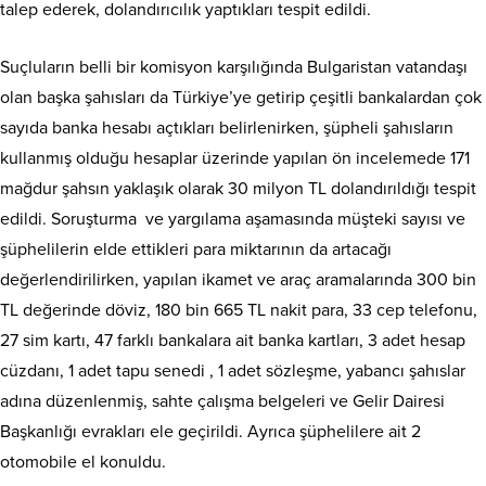
talep ederek, dolandırıcılık yaptıkları tespit edildi.
Suçluların belli bir komisyon karşılığında Bulgaristan vatandaşı
olan başka şahısları da Türkiye’ye getirip çeşitli bankalardan çok
sayıda banka hesabı açtıkları belirlenirken, şüpheli şahısların
kullanmış olduğu hesaplar üzerinde yapılan ön incelemede 171
mağdur şahsın yaklaşık olarak 30 milyon TL dolandırıldığı tespit
edildi. Soruşturma ve yargılama aşamasında müşteki sayısı ve
şüphelilerin elde ettikleri para miktarının da artacağı
değerlendirilirken, yapılan ikamet ve araç aramalarında 300 bin
TL değerinde döviz, 180 bin 665 TL nakit para, 33 cep telefonu,
27 sim kartı, 47 farklı bankalara ait banka kartları, 3 adet hesap
cüzdanı, 1 adet tapu senedi , 1 adet sözleşme, yabancı şahıslar
adına düzenlenmiş, sahte çalışma belgeleri ve Gelir Dairesi
Başkanlığı evrakları ele geçirildi. Ayrıca şüphelilere ait 2
otomobile el konuldu.