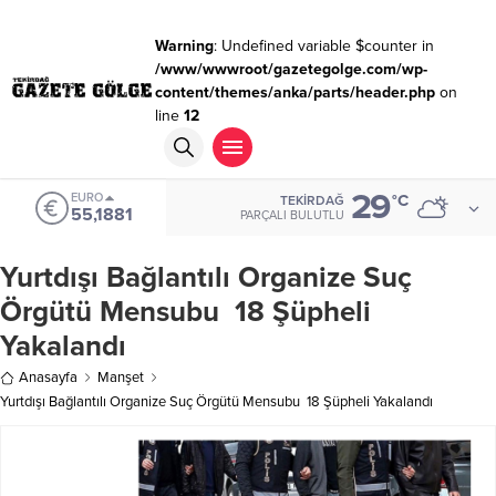
Warning
: Undefined variable $counter in
/www/wwwroot/gazetegolge.com/wp-
content/themes/anka/parts/header.php
on
line
12
29
EURO
°C
TEKIRDAĞ
55,1881
PARÇALI BULUTLU
Yurtdışı Bağlantılı Organize Suç
Örgütü Mensubu 18 Şüpheli
Yakalandı
Anasayfa
Manşet
Yurtdışı Bağlantılı Organize Suç Örgütü Mensubu 18 Şüpheli Yakalandı