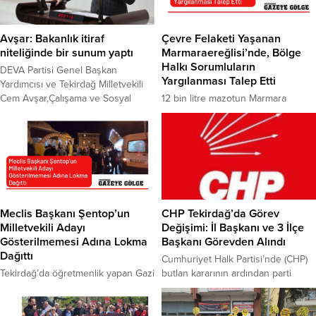
Avşar: Bakanlık itiraf
Çevre Felaketi Yaşanan
niteliğinde bir sunum yaptı
Marmaraereğlisi’nde, Bölge
Halkı Sorumluların
DEVA Partisi Genel Başkan
Yargılanması Talep Etti
Yardımcısı ve Tekirdağ Milletvekili
Cem Avşar,Çalışama ve Sosyal
12 bin litre mazotun Marmara
Güvenlik Bakanlığı’nın kendi
Denizi’ne sızdığı Tekirdağ
sunumunda tespit edilen tablonun,
Marmaraereğlisi’nde çevreciler ve
sadece bir işletmenin eksiklikleri
bölge halkı, uygulanan 12,6 milyon
olmadığını, aynı zamanda
lira idari para cezasının yeterli
süregelen denetim boşluklarının ve
olmadığını belirterek, firmanın ceza
rehberlik eksikliklerinin de itirafı
mahkemelerinde yargılanması ve
olduğunu belirtti. Kartalkaya’da
kalıcı, etkili çözüm taleplerinde
Bulunan Bir Otelde Meydana Gelen
bulundu. Marmaraereğlisi’nin 5
Meclis Başkanı Şentop’un
CHP Tekirdağ’da Görev
Yangını Araştırma Komisyonu
Haziran Dünya Çevre Gününde
Milletvekili Adayı
Değişimi: İl Başkanı ve 3 İlçe
Çalışma ve Sosyal Güvenlik
gündemi, kentte yaşanan çevre
Gösterilmemesi Adına Lokma
Başkanı Görevden Alındı
Bakanlığı...
felaketi oldu.Geçtiğimiz günlerde
Dağıttı
Cumhuriyet Halk Partisi’nde (CHP)
yakıt almak için akaryakıt...
Tekirdağ’da öğretmenlik yapan Gazi
butlan kararının ardından parti
Aydoğan, üç dönem kuralı
teşkilatlarında görev değişiklikleri
kapsamında milletvekili adayı olarak
sürüyor. Parti içinde devam eden
listelerde yer almayan Meclis
tartışmaların gölgesinde, Tekirdağ