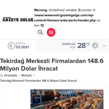
Warning
: Undefined variable $counter in
/www/wwwroot/gazetegolge.com/wp-
content/themes/anka/parts/header.php
on
line
12
28
EURO
°C
TEKIRDAĞ
55,1881
AÇIK
Tekirdağ Merkezli Firmalardan 148.6
Milyon Dolar İhracat
Anasayfa
Manşet
Tekirdağ Merkezli Firmalardan 148.6 Milyon Dolar İhracat