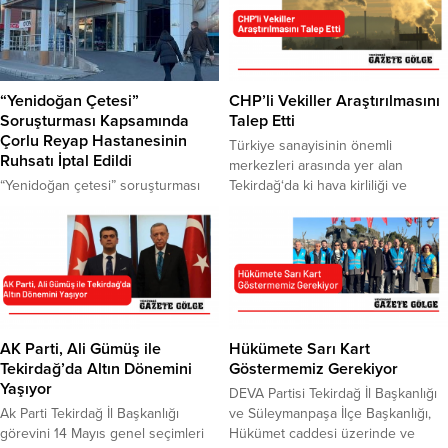
“Yenidoğan Çetesi”
CHP’li Vekiller Araştırılmasını
Soruşturması Kapsamında
Talep Etti
Çorlu Reyap Hastanesinin
Türkiye sanayisinin önemli
Ruhsatı İptal Edildi
merkezleri arasında yer alan
“Yenidoğan çetesi” soruşturması
Tekirdağ‘da ki hava kirliliği ve
kapsamında Çorlu’daki Özel Reyap
yaşamı etkileyen endüstriyel koku,
Hastanesinin ruhsatı iptal edildi.
meclis gündeminde. CHP Tekirdağ
Tedavi gören hastalar ise devlet
Milletvekilleri Faik Öztrak, İlhami
hastanesine naklediliyor. 112 Acil
Özcan Aygun, Nurten Yontar,
Çağrı Merkezi çalışanlarıyla iş birliği
Tekirdağ’da artan hava kirliliği ve
yaparak, bebek acil hastaları
koku sorununun araştırılması ve
anlaşmalı özel hastanelerin
komisyon kurulması için Türkiye
yenidoğan ünitelerine sevk eden
Büyük Millet Meclisi Başkanlığı’na
AK Parti, Ali Gümüş ile
Hükümete Sarı Kart
ve bu yolla haksız kazanç sağlayan
önerge verdi. CHP’li vekiller
Tekirdağ’da Altın Dönemini
Göstermemiz Gerekiyor
çetenin iddianamesi sonrasında
sundukları önergede...
Yaşıyor
DEVA Partisi Tekirdağ İl Başkanlığı
Tekirdağ’ın Çorlu ilçesindeki Özel
Ak Parti Tekirdağ İl Başkanlığı
ve Süleymanpaşa İlçe Başkanlığı,
Reyap...
görevini 14 Mayıs genel seçimleri
Hükümet caddesi üzerinde ve