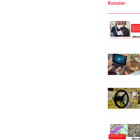
Konular
olduklarını ve çözüm önerileri ve
kaydetti. Gezi Davası kapsamında
eylem planları hazırladıklarını
haklarında 18’er yıl hapis cezası
kaydetti. Tekirdağ’da saha
verilen Tayfun Kahraman, Hakan
çalışmalarına başlayan Cem Avşar,
Altınay, Can Atalay, Mücella Yapıcı,
partisini ve CHP İl Başkanlığı’nı
Mine Özerden ve Çiğdem Mater 1
ziyaret ederek, basın mensuplarıyla
yıldır cezaevinde, Osman Kavala
bir araya geldi. Avşar, ‘’Tekirdağ’da
ise...
sorun dinlemeyeceğiz,...