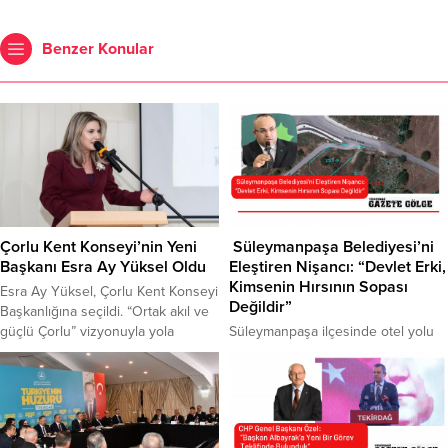
Benzer Konular
Çorlu Kent Konseyi’nin Yeni
Süleymanpaşa Belediyesi’ni
Başkanı Esra Ay Yüksel Oldu
Eleştiren Nişancı: “Devlet Erki,
Kimsenin Hırsının Sopası
Esra Ay Yüksel, Çorlu Kent Konseyi
Değildir”
Başkanlığına seçildi. “Ortak akıl ve
güçlü Çorlu” vizyonuyla yola
Süleymanpaşa ilçesinde otel yolu
çıktığını belirten Yüksel, toplumun
kriziyle ilgili açıklamada bulunan
tüm kesimlerini kapsayan projelerle
Gelecek Partisi İl Başkanı Recep
kenti ileri taşımayı hedeflediklerini
Nişancı, Süleymanpaşa
kaydetti. Çorlu Kent Konseyi
Belediyesi’ne yönelik eleştirilerde
Olağan Genel Kurulu, 19 Ocak
bulundu. Nişancı: “İmar Kanunu’nun