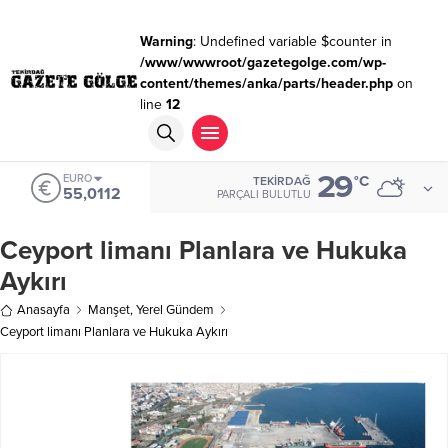
Warning
: Undefined variable $counter in
/www/wwwroot/gazetegolge.com/wp-
content/themes/anka/parts/header.php
on
line
12
29
ALTIN
°C
TEKIRDAĞ
6.519,97
PARÇALI BULUTLU
Ceyport limanı Planlara ve Hukuka
Aykırı
Anasayfa
Manşet
,
Yerel Gündem
Ceyport limanı Planlara ve Hukuka Aykırı