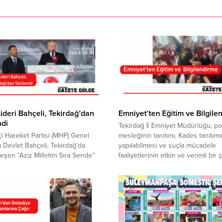
deri Bahçeli, Tekirdağ’dan
Emniyet’ten Eğitim ve Bilgile
ndi
Tekirdağ İl Emniyet Müdürlüğü, pol
tçi Hareket Partisi (MHP) Genel
mesleğinin tanıtımı, Kades tanıtımı
 Devlet Bahçeli, Tekirdağ’da
yapılabilmesi ve suçla mücadele
eşen “Aziz Milletim Sıra Sende”
faaliyetlerinin etkin ve verimli bir 
de cumhur ittifakı ve partilileriyle
yürütülmesi, toplumsal bilincin
ya geldi. Cumhur İttifakı Tekirdağ
arttırılmasına yönelik faaliyetler
ekilleri Mustafa Yel, Çiğdem
gerçekleştirdi.Özel Harekat, Trafik
l, Tekirdağ ilçelerinden ve çevre
Denetleme, Asayiş Yunus Polisleri
 gelen partililerin yer aldığı
Güvenlik ve Toplum Destekli Polisl
e, Bahçeli’nin hedefinde altılı masa
Şube Müdürlüğü görevlileri taraf