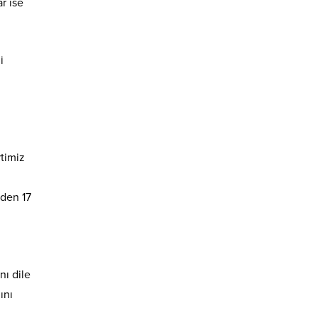
r ise
i
rtimiz
eden 17
nı dile
ını