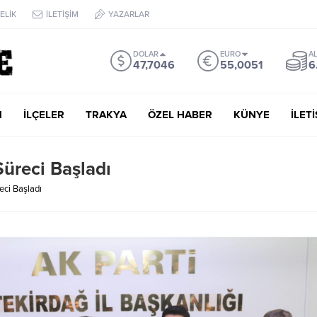
ELİK
İLETİŞİM
YAZARLAR
DOLAR
EURO
AL
47,7046
55,0051
6
M
İLÇELER
TRAKYA
ÖZEL HABER
KÜNYE
İLET
Süreci Başladı
eci Başladı