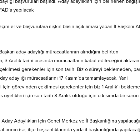
ylığı başvuruları başladı. Aday adaylıkları için belirlenen bağışla
AFAD’a yapılacak
eçimler ve başvurulara ilişkin basın açıklaması yapan İl Başkanı Al
Başkan aday adaylığı müracaatlarının alındığını belirten
 3 Aralık tarihi arasında müracaatların kabul edileceğini aktaran
çekilmesi gerekenler için son tarih. Biz o süreyi beklemeden, pa
 aday adaylığı müracaatlarını 17 Kasım’da tamamlayacak. Yani
 için görevinden çekilmesi gerekenler için biz 1 Aralık’ı beklem
 üyelikleri için son tarih 3 Aralık olduğu için o kısımda bir sorun
day Adaylıkları için Genel Merkez ve İl Başkanlığına yapılacağı
larının ise, ilçe başkanlıklarında yada il başkanlığında yapılacağ