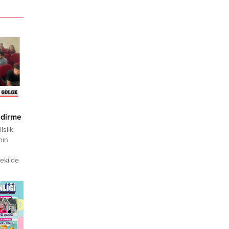
ndirme
islik
nın
şekilde
, Özel
ik
ından 08