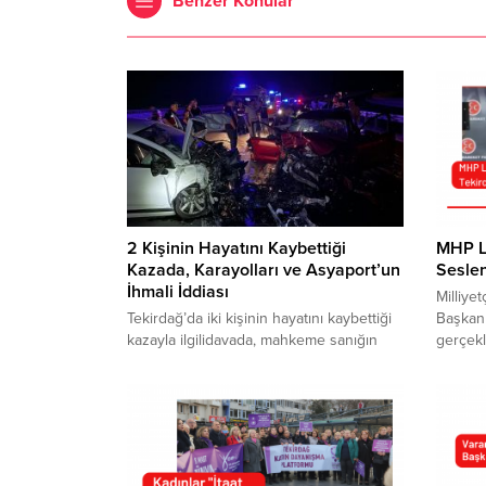
Benzer Konular
2 Kişinin Hayatını Kaybettiği
MHP Li
Kazada, Karayolları ve Asyaport’un
Sesle
İhmali İddiası
Milliye
Tekirdağ’da iki kişinin hayatını kaybettiği
Başkanı
kazayla ilgilidavada, mahkeme sanığın
gerçekl
tutukluluğuna devam kararı
mitingin
verirken,Cumhuriyet Başsavcılığından
bir ara
Karayolları ile ilgili başlatılansoruşturma
Milletv
hakkında ve Asyaport Limanı’nın ihmali ile
Koncagü
ilgilisoruşturma olup olmadığına ilişkin
illerden
bilgi talep etti. 1 Temmuz 2024’te
mitingt