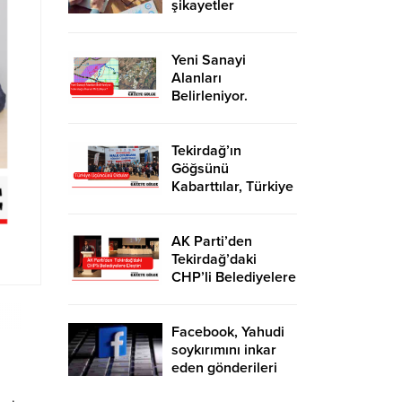
şikayetler
de katlandı
Yeni Sanayi
Alanları
Belirleniyor.
Tekirdağ’a İhanet
Mi Ediliyor?
Tekirdağ’ın
Göğsünü
Kabarttılar, Türkiye
Üçüncüsü Oldular
AK Parti’den
Tekirdağ’daki
CHP’li Belediyelere
Eleştiri
Facebook, Yahudi
soykırımını inkar
eden gönderileri
yasaklıyor