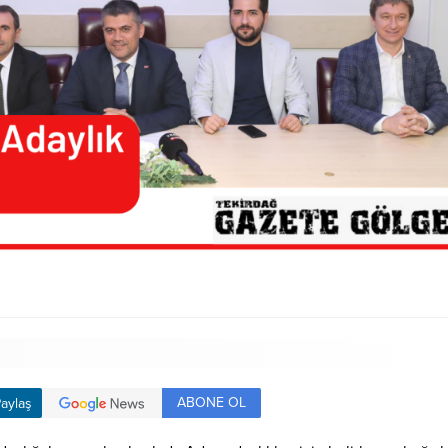
ABONE OL
aylaş