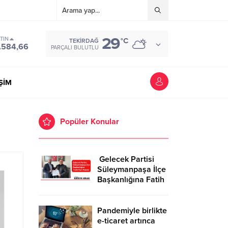
29
TIN
°C
TEKIRDAĞ
.584,66
PARÇALI BULUTLU
İŞİM
Popüler Konular
Gelecek Partisi
Süleymanpaşa İlçe
Başkanlığına Fatih
Kurt Atandı
Pandemiyle birlikte
e-ticaret artınca