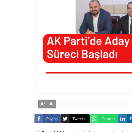
A
A
+
-
Paylaş
Tweetle
Gönder
P