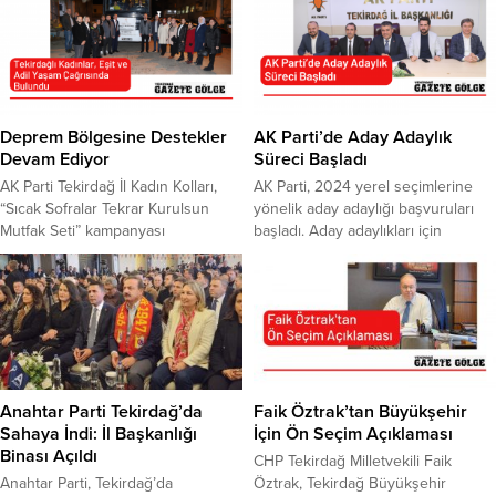
Süleymanpaşa ilçesine bağlı
aynı sofrada bir araya getirdi. İlahi
Eskicami – Ortacami
dinletileri, semazen gösterileri ve
Mahallesi’ndeki bir apartman
geleneksel Ramazan etkinliklerinin
dairesinde meydana geldi. İddiaya
yer aldığı programda vatandaşlar
göre A.A.’ya(24) ulaşamayan
hem iftar yaptı hem de gecenin
yakınları polis ekiplerine haber
manevi atmosferini birlikte yaşadı.
verdi. İhbarı alan polis ekipleri hızlı
Sahil dolgu alanında
Deprem Bölgesine Destekler
AK Parti’de Aday Adaylık
bir şekilde verilen adrese gitti. Polis
gerçekleştirilen iftar programına
Devam Ediyor
Süreci Başladı
ekipleri kapı açılmayınca...
binlerce...
AK Parti Tekirdağ İl Kadın Kolları,
AK Parti, 2024 yerel seçimlerine
“Sıcak Sofralar Tekrar Kurulsun
yönelik aday adaylığı başvuruları
Mutfak Seti” kampanyası
başladı. Aday adaylıkları için
kapsamında deprem bölgesine
belirlenen bağışlar ise Gazze’de
destekleri devam ettiriyor. Konuyla
insani ihtiyaçların karşılanması için
ilgili açıklamada bulunan Kadın
AFAD’a yapılacak AK Parti Tekirdağ
Kolları Başkanı Nihal Köşdere,
İl Başkanlığı binasında yerel
yaşanan depremler sonrası
seçimler ve başvurulara ilişkin
teşkilatların ilk günden itibaren
basın açıklaması yapan İl Başkanı
depremin yaşandığı illerde
Ali Gümüş, Tekirdağ genelindeki
seferber olduklarını
hedefleri anlattı. 9 Kasım ve 17
Anahtar Parti Tekirdağ’da
Faik Öztrak’tan Büyükşehir
belirtti.Depremden etkilenen
Kasım...
Sahaya İndi: İl Başkanlığı
İçin Ön Seçim Açıklaması
vatandaşların çadır kent ve
Binası Açıldı
CHP Tekirdağ Milletvekili Faik
konteyner kentlerde ziyaret
Anahtar Parti, Tekirdağ’da
Öztrak, Tekirdağ Büyükşehir