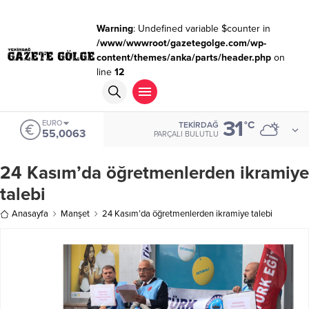
Warning
: Undefined variable $counter in
/www/wwwroot/gazetegolge.com/wp-
content/themes/anka/parts/header.php
on
line
12
31
EURO
°C
TEKIRDAĞ
55,0063
PARÇALI BULUTLU
24 Kasım’da öğretmenlerden ikramiye
talebi
Anasayfa
Manşet
24 Kasım’da öğretmenlerden ikramiye talebi