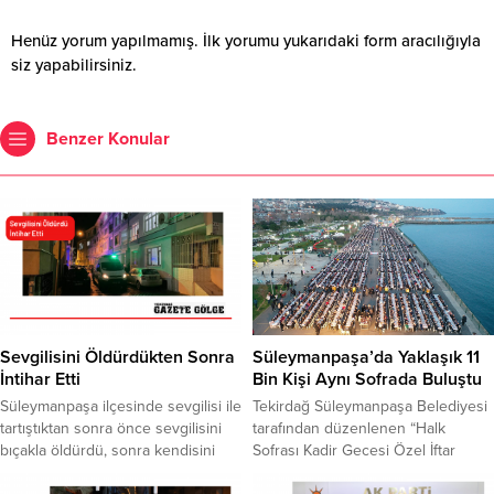
Henüz yorum yapılmamış. İlk yorumu yukarıdaki form aracılığıyla
siz yapabilirsiniz.
Benzer Konular
Sevgilisini Öldürdükten Sonra
Süleymanpaşa’da Yaklaşık 11
İntihar Etti
Bin Kişi Aynı Sofrada Buluştu
Süleymanpaşa ilçesinde sevgilisi ile
Tekirdağ Süleymanpaşa Belediyesi
tartıştıktan sonra önce sevgilisini
tarafından düzenlenen “Halk
bıçakla öldürdü, sonra kendisini
Sofrası Kadir Gecesi Özel İftar
astı. Olay, Tekirdağ’ın
Programı”, 11 binden fazla vatandaşı