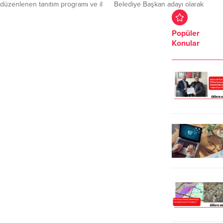
ederek...
düzenlenen tanıtım programı ve il
Belediye Başkan adayı olarak
başkanlığı hizmet binasının açılışıyla
Candan Yüceer’in belirlenmesinin
teşkilatlanma çalışmalarına hız
ardından yaşanan tartışmalara
Popüler
verdi. Özel bir otelde
ilişkin değerlendirmede bulundu.
Konular
gerçekleştirilen tanıtım toplantısına
Öztrak; “Tekirdağ’da bir ön seçim
Anahtar Parti Genel Başkanı Yavuz
yapılmış olsaydı milletin içine daha
Ağıralioğlu, sivil toplum kuruluşları
fazla sinerdi. Ön seçim yapılmıyor
temsilcileri ile iş ve siyaset
olması, genel merkezin böyle bir
dünyasından birçok isim katıldı.
karar vermiş olması, Cumhuriyet
Açılış konuşmasını gerçekleştiren
Halk Partisi’nin tüm mensuplarının
Anahtar Parti Tekirdağ İl Başkanı
Tekirdağ’da seçimi...
Yavuz Avcı,...