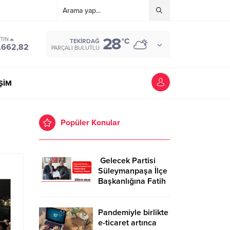
28
TIN
°C
TEKIRDAĞ
.662,82
PARÇALI BULUTLU
İŞİM
Popüler Konular
Gelecek Partisi
Süleymanpaşa İlçe
Başkanlığına Fatih
Kurt Atandı
Pandemiyle birlikte
e-ticaret artınca