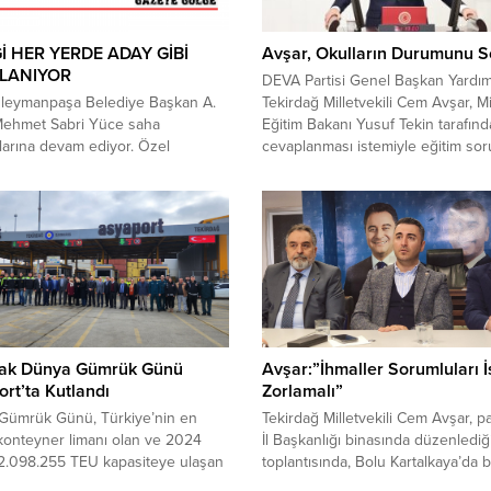
Ğİ HER YERDE ADAY GİBİ
Avşar, Okulların Durumunu 
ILANIYOR
DEVA Partisi Genel Başkan Yardım
leymanpaşa Belediye Başkan A.
Tekirdağ Milletvekili Cem Avşar, Mil
Mehmet Sabri Yüce saha
Eğitim Bakanı Yusuf Tekin tarafın
larına devam ediyor. Özel
cevaplanması istemiyle eğitim sor
erin yanı sıra gün bitiminde belirli
ve okulların eğitime hazırlık durum
rdaki kahvehane toplantılarını da
ilişkin yazılı soru önergesi verdi. 9
n Yüce gittiği her yerde adeta
itibariyle 2024-2025 eğitim öğretim
olmuş gibi
yaklaşık 20 milyon öğrenci ve 1 m
nıyor.Cumhuriyet Halk Partisi’nin
aşkın öğretmenle başlayacağını be
anpaşa Belediye Başkan A. Adayı
Avşar, verdiği...
Sabri Yüce gittiği her yerde
aşkan adayı...
ak Dünya Gümrük Günü
Avşar:”İhmaller Sorumluları İ
rt’ta Kutlandı
Zorlamalı”
Gümrük Günü, Türkiye’nin en
Tekirdağ Milletvekili Cem Avşar, pa
onteyner limanı olan ve 2024
İl Başkanlığı binasında düzenlediğ
 2.098.255 TEU kapasiteye ulaşan
toplantısında, Bolu Kartalkaya’da b
t’ta düzenlenen etkinliklerle
otelde çıkan yangında hayatını