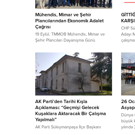
Mühendis, Mimar ve Şehir
GİTTİ
Plancılarından Ekonomik Adalet
KARŞ
Çağrısı
CHP Sü
19 Eylül, TMMOB Mühendis, Mimar ve
Adayı 
Şehir Plancıları Dayanışma Günü
çalışma
dolayısıyla basın açıklaması yapan
ziyaretl
TMMOB üyeleri, mühendis, mimar ve
noktala
plancılarının büyük çoğunluğu asgari
sürdüre
ücrete çalıştığına dikkat çekti.
başkan 
Açıklamada, iş bulamayanlar, meslek dışı
karşıla
alanlarda garsonluk, tezgâhtarlık gibi
Süleym
işlerde çalışmaya mecbur kaldığı
Mehmet 
vurgulanarak, işsizlik ve ekonomik
adeta b
zorluklar hakkında bilgi verildiHasan Ali
Yücel...
AK Parti’den Tarihi Kışla
26 Oc
Açıklaması: “Geçmişi Gelecek
Asyapo
Kuşaklara Aktaracak Bir Çalışma
Dünya 
Yapılmalı”
büyük k
AK Parti Süleymanpaşa İlçe Başkanı
yılında
Nusret Mandacı, özelleştirme
Asyapor