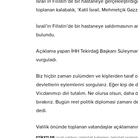
İsrail’in Filistin’de bir hastaneye gerçekleştirdiğ
toplanan kalabalık, ‘Katil İsrail, Mehmetçik Gazze
İsrail’in Filistin’de bir hastaneye saldırmasının
bulundu.
Açıklama yapan İHH Tekirdağ Başkanı Süleyman Ç
vurguladı.
Biz hiçbir zaman zulümden ve kişilerden taraf olm
devletlerin eylemlerini sorgularız. Eğer kişi de 
Vicdanımızı diri tutalım. Ne olursa olsun, daha 
bırakırız. Bugün reel politik diplomasi zamanı de
dedi.
Valilik önünde toplanan vatandaşlar açıklamanın
ETİKETLER:
israil saldırısı
,
tekirdağ haberleri
,
tekirdağ protest