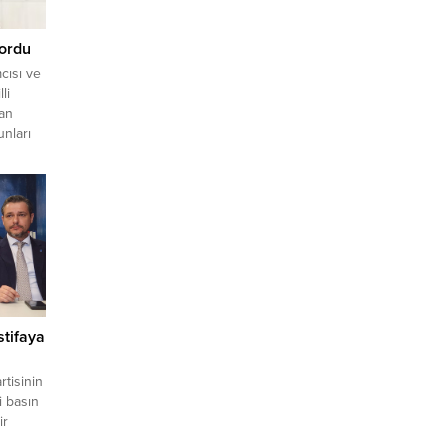
Sordu
cısı ve
li
dan
unları
larına
 Eylül
 yılı,
ilyona
lirten
stifaya
rtisinin
i basın
ir