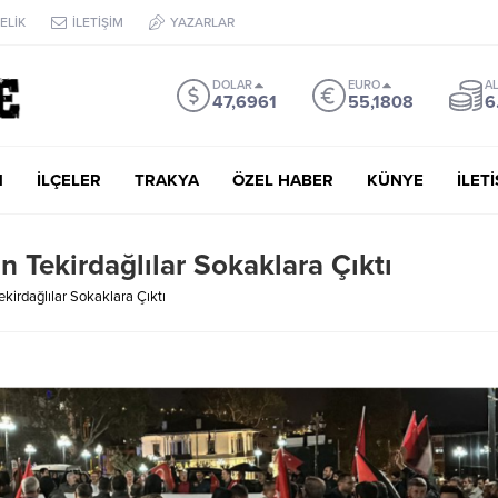
ELİK
İLETİŞİM
YAZARLAR
DOLAR
EURO
AL
47,6961
55,1808
6
M
İLÇELER
TRAKYA
ÖZEL HABER
KÜNYE
İLET
an Tekirdağlılar Sokaklara Çıktı
Tekirdağlılar Sokaklara Çıktı