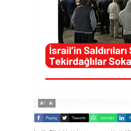
A
A
+
-
Paylaş
Tweetle
Gönder
P