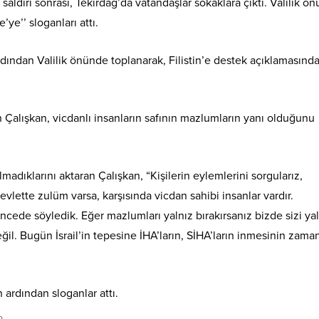
i saldırı sonrası, Tekirdağ’da vatandaşlar sokaklara çıktı. Valilik ö
’ye’’ sloganları attı.
 ardından Valilik önünde toplanarak, Filistin’e destek açıklamasınd
alışkan, vicdanlı insanların safının mazlumların yanı olduğunu
adıklarını aktaran Çalışkan, “Kişilerin eylemlerini sorgularız,
devlette zulüm varsa, karşısında vicdan sahibi insanlar vardır.
öncede söyledik. Eğer mazlumları yalnız bırakırsanız bizde sizi ya
ğil. Bugün İsrail’in tepesine İHA’ların, SİHA’ların inmesinin zaman
 ardından sloganlar attı.
o