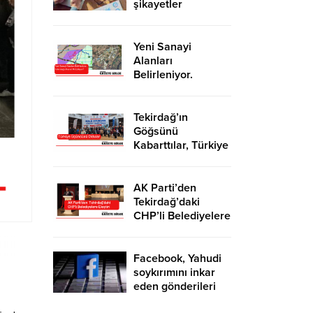
şikayetler
de katlandı
Yeni Sanayi
Alanları
Belirleniyor.
Tekirdağ’a İhanet
Mi Ediliyor?
Tekirdağ’ın
Göğsünü
Kabarttılar, Türkiye
Üçüncüsü Oldular
AK Parti’den
Tekirdağ’daki
CHP’li Belediyelere
Eleştiri
Facebook, Yahudi
soykırımını inkar
eden gönderileri
yasaklıyor