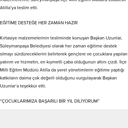
Atilla’ya teslim etti.
EĞİTİME DESTEĞE HER ZAMAN HAZIR
Kırtasiye malzemelerinin tesliminde konuşan Başkan Uzunlar,
Süleymanpaşa Belediyesi olarak her zaman eğitime destek
olmayı sürdüreceklerini belirterek gençlere ve çocuklara yapılan
yatırım ve hizmetin, en kıymetli çaba olduğunun altını çizdi. İlçe
Milli Eğitim Müdürü Atilla da yerel yönetimlerin eğitime yaptığı
katkıların daima çok değerli olduğunu vurgulayarak Başkan
Uzunlar’a teşekkür etti.
“ÇOCUKLARIMIZA BAŞARILI BİR YIL DİLİYORUM”
Başkan Uzunlar, konuyla ilgili yaptığı açıklamada,
“Süleymanpaşa’mızdaki okullarda öğrenim gören çocuklarımıza