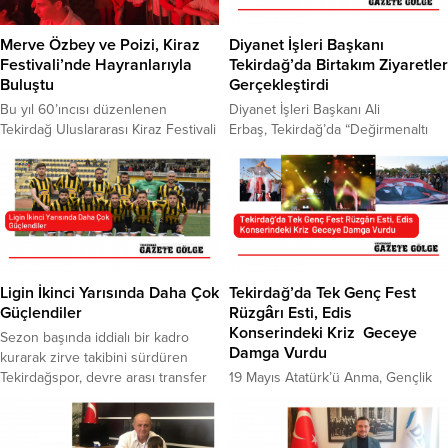
Merve Özbey ve Poizi, Kiraz
Diyanet İşleri Başkanı
Festivali’nde Hayranlarıyla
Tekirdağ’da Birtakım Ziyaretler
Buluştu
Gerçekleştirdi
Bu yıl 60’ıncısı düzenlenen
Diyanet İşleri Başkanı Ali
Tekirdağ Uluslararası Kiraz Festivali
Erbaş, Tekirdağ’da “Değirmenaltı
kapsamında Poizi ve Merve Özbey
Diyanet Gençlik Merkezinin açılış
Tekirdağlılarla buluştu
törenine katılarak, çeşitli ziyaretler
Süleymanpaşa Belediyesi
gerçekleştirdi. Gençlik Merkezi
tarafından organize edilen
açılış töreninde konuşan Erbaş, en
Uluslararası Tekirdağ Kiraz Festivali,
mutlu olduğu anlardan birisini
ikinci gününde de çeşitli
yaşadığını belirterek;”Gençler bizim
etkinliklerle devam etti. Gündüz
başımızın tacı. Gençlerimiz
gerçekleştirilen kültürel ve sanatsal
geleceğimizi kendilerine emanet
Ligin İkinci Yarısında Daha Çok
Tekirdağ’da Tek Genç Fest
programların ardından, gece
edeceğimiz en büyük zenginliğimiz
Güçlendiler
Rüzgârı Esti, Edis
etkinliklerinde de binlerce vatandaş
ve varlığımız. Gençlerimizi vatan,
Konserindeki Kriz Geceye
Sezon başında iddialı bir kadro
konser alanını doldurdu. Gecenin
millet, ezan, bayrak ve tüm manevi
Damga Vurdu
kurarak zirve takibini sürdüren
açılışını yapan Poizi,...
değerlerimiz doğrultusunda,
Tekirdağspor, devre arası transfer
19 Mayıs Atatürk’ü Anma, Gençlik
çizgisinde...
döneminde yaptığı transferler ile
ve Spor Bayramı kapsamında
daha da güçlenerek ikinci yarıda
Tekirdağ Büyükşehir Belediyesi
maç kaybetmedi. Tekirdağspor
tarafından organize edilen ve iki