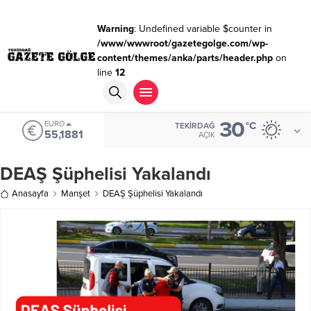
Warning
: Undefined variable $counter in
/www/wwwroot/gazetegolge.com/wp-
content/themes/anka/parts/header.php
on
line
12
30
EURO
°C
TEKIRDAĞ
55,1881
AÇIK
DEAŞ Şüphelisi Yakalandı
Anasayfa
Manşet
DEAŞ Şüphelisi Yakalandı