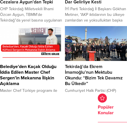
Teşkilatın gençlik kolları...
Eğitim Merkezi’nde...
Cezalara Aygun’dan Tepki
Dar Gelirliye Kesti
CHP Tekirdağ Milletvekili İlhami
İYİ Parti Tekirdağ İl Başkanı Gökhan
Özcan Aygun, TBMM’de
Metiner, “AKP iktidarının bu ülkeye
Tekirdağ”da yerel basına uygulanan
zamlardan ve yoksulluktan başka
cezaları dile getirerek, tepki
verecek hiçbir şeyi kalmamıştır. son
gösterdi.Basın İlan Kurumu’nun
olarak uygulanan akaryakıttaki ÖTV
bazı gazete sahiplerine, “Artık yazılı
oranlarına yapılan zamla birlikte
basının sonuna gelindi, internet
milletimiz derin bir yoksulluk
medyası yaygınlaşıyor”
çukuruna gömülmek istenmektedir.
söylemlerine ilişkin iddiaları da
Deli Dumrul iktidarı, vatandaşın
gündeme getiren Aygun, yazılı
gırtlağına çökmüş, garibanın kanını
basının kapısına kilit vurulmak
emmeye devam etmektedir”
Belediye’den Kaçak Olduğu
Tekirdağ’da Ekrem
istendiğine dikkat çekti. TBMM
dedi.İYİ Parti tarafından 81...
İddia Edilen Master Chef
İmamoğlu’nun Mektubu
Genel Kurulu’ndaki bir dakikalık
Sergen’in Mekanına İlişkin
Okundu: “Bizim Tek Davamız
konuşmasını...
Açıklama
Bu Ülkedir”
Master Chef Türkiye programı ile
Cumhuriyet Halk Partisi (CHP)
adını duyuran Sergen Özen’in
Tekirdağ İl Başkanlığı tarafından,
Tekirdağ’da açacağı yeni mekanın
cumhurbaşkanı adayı olan İstanbul
Popüler
kaçak olduğuna ilişkin iddialarla
Büyükşehir Belediye Başkanı
Konular
ilgili Süleymanpaşa Belediyesi
Ekrem İmamoğlu’nun Silivri’de
açıklamada bulundu.Belediye
kaleme aldığı mektup kamuoyuyla
Başkan Yardımcısı Ergün Güleryüz,
paylaşıldı. Türkiye genelinde