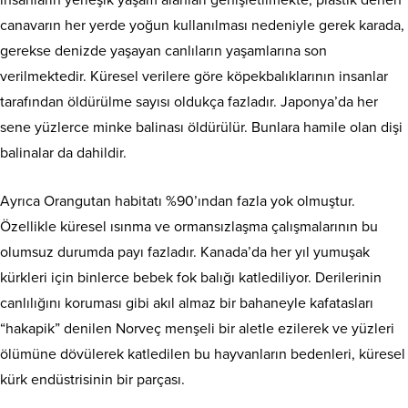
insanların yerleşik yaşam alanları genişletilmekte, plastik denen
canavarın her yerde yoğun kullanılması nedeniyle gerek karada,
gerekse denizde yaşayan canlıların yaşamlarına son
verilmektedir. Küresel verilere göre köpekbalıklarının insanlar
tarafından öldürülme sayısı oldukça fazladır. Japonya’da her
sene yüzlerce minke balinası öldürülür. Bunlara hamile olan dişi
balinalar da dahildir.
Ayrıca Orangutan habitatı %90’ından fazla yok olmuştur.
Özellikle küresel ısınma ve ormansızlaşma çalışmalarının bu
olumsuz durumda payı fazladır. Kanada’da her yıl yumuşak
kürkleri için binlerce bebek fok balığı katlediliyor. Derilerinin
canlılığını koruması gibi akıl almaz bir bahaneyle kafatasları
“hakapik” denilen Norveç menşeli bir aletle ezilerek ve yüzleri
ölümüne dövülerek katledilen bu hayvanların bedenleri, küresel
kürk endüstrisinin bir parçası.