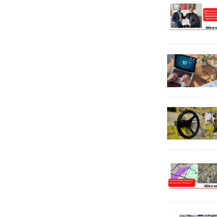
söz konusu alanda Tekirdağ Çevre,
CHP’nin 81 ilinde eş zamanlı olarak
Şehircilik ve İklim Değişikliği İl
okunan mektup, Tekirdağ’da
Müdürlüğü tarafından Yapı Kayıt
Süleymanpaşa ilçesindeki Hasan
Belgesi iptal edildikten sonra
Ali Yücel Meydanı’nda düzenlenen
belediyenin işlem yapabileceğini
etkinlikte vatandaşlara aktarıldı.
kaydetti. İmar barışından...
Etkinliğe CHP Tekirdağ il ve ilçe...