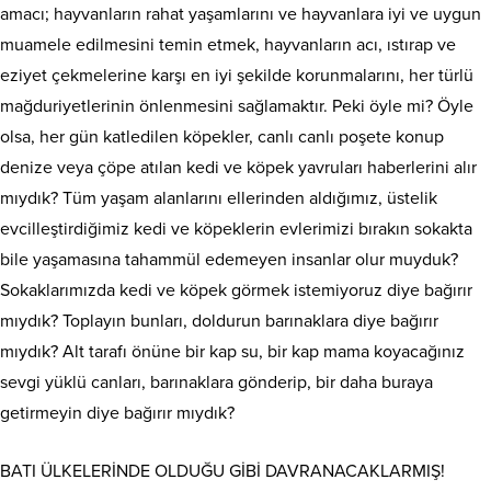
amacı; hayvanların rahat yaşamlarını ve hayvanlara iyi ve uygun
muamele edilmesini temin etmek, hayvanların acı, ıstırap ve
eziyet çekmelerine karşı en iyi şekilde korunmalarını, her türlü
mağduriyetlerinin önlenmesini sağlamaktır. Peki öyle mi? Öyle
olsa, her gün katledilen köpekler, canlı canlı poşete konup
denize veya çöpe atılan kedi ve köpek yavruları haberlerini alır
mıydık? Tüm yaşam alanlarını ellerinden aldığımız, üstelik
evcilleştirdiğimiz kedi ve köpeklerin evlerimizi bırakın sokakta
bile yaşamasına tahammül edemeyen insanlar olur muyduk?
Sokaklarımızda kedi ve köpek görmek istemiyoruz diye bağırır
mıydık? Toplayın bunları, doldurun barınaklara diye bağırır
mıydık? Alt tarafı önüne bir kap su, bir kap mama koyacağınız
sevgi yüklü canları, barınaklara gönderip, bir daha buraya
getirmeyin diye bağırır mıydık?
BATI ÜLKELERİNDE OLDUĞU GİBİ DAVRANACAKLARMIŞ!