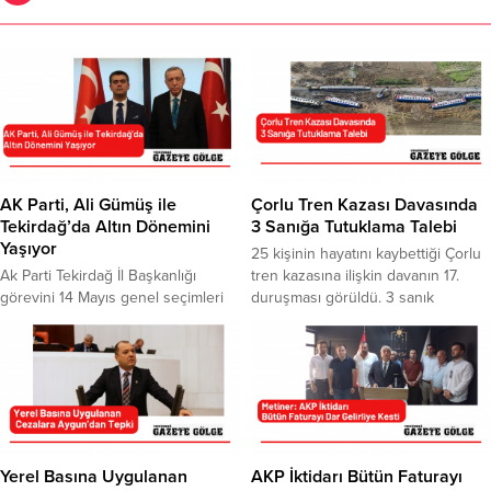
AK Parti, Ali Gümüş ile
Çorlu Tren Kazası Davasında
Tekirdağ’da Altın Dönemini
3 Sanığa Tutuklama Talebi
Yaşıyor
25 kişinin hayatını kaybettiği Çorlu
Ak Parti Tekirdağ İl Başkanlığı
tren kazasına ilişkin davanın 17.
görevini 14 Mayıs genel seçimleri
duruşması görüldü. 3 sanık
öncesi Cumhurbaşkanı ve Ak Parti
hakkında “bilinçli taksirle ölüme ve
Genel Başkanı Recep Tayyip
yaralanmaya neden oldukları”
Erdoğan’ın olurları ile görev alan Ali
gerekçesiyle tutuklanma talep
Gümüş yerel seçimler öncesinde
edildi. 8 Temmuz 2018’de Çorlu
de hem teşkilat çalışmaları hem de
ilçesinde 25 kişinin hayatını
Ankara ile Tekirdağ arasındaki
kaybettiği, 328 kişinin yaralandığı
temaslarla Tekirdağ’da Ak Partiye
tren kazasıyla ilgili 13 sanıklı
altın çağını yaşattığı belirtiliyor.
davanın 17. duruşması Çorlu Halk
Yerel Basına Uygulanan
AKP İktidarı Bütün Faturayı