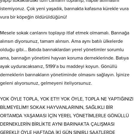
yapıp sokaklardaki tüm canların toplanıp, hapse atılmasını
istemiyoruz. Çok yeni yaşadık, barınakta kafasına kürekle vura
vura bir köpeğin öldürüldüğünü!
Mesele sokak canlarını toplayıp itlaf etmek olmamalı. Barınağa
alınsın diyorsunuz, tamam alınsın. Ama aynı batılı ülkelerde
olduğu gibi… Batıda barınaklardan yerel yönetimler sorumlu
ama, barınağın yönetimi hayvan koruma derneklerinde. Batıya
ayak uyduracaksanız, 5199’a bu maddeyi koyun. Gönüllü
derneklerin barınakların yönetiminde olmasını sağlayın. İşinize
geleni alıyorsunuz, gelmeyeni iteliyorsunuz.
YOK ÖYLE TOPLA, YOK ET!!! YOK ÖYLE, TOPLA NE YAPTIĞINIZI
BİLMEYELİM!! SOKAK HAYVANLARININ, SAĞLIKLI BİR
ORTAMDA YAŞAMASI İÇİN YEREL YÖNETİMLERLE GÖNÜLLÜ
DERNEKLERİN BİRLİKTE AYNI BARINAKTA ÇALIŞMASI
GEREKLİ! ÖYLE HAFTADA İKİ GÜN SINIRLI SAATLERDE