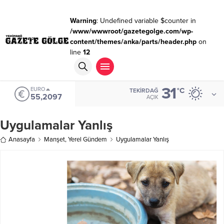
Warning
: Undefined variable $counter in
/www/wwwroot/gazetegolge.com/wp-
content/themes/anka/parts/header.php
on
line
12
31
ALTIN
°C
TEKIRDAĞ
6.680,93
AÇIK
Uygulamalar Yanlış
Anasayfa
Manşet
,
Yerel Gündem
Uygulamalar Yanlış