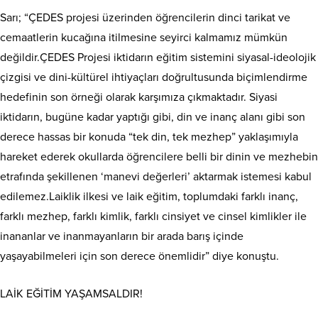
Sarı; “ÇEDES projesi üzerinden öğrencilerin dinci tarikat ve
cemaatlerin kucağına itilmesine seyirci kalmamız mümkün
değildir.ÇEDES Projesi iktidarın eğitim sistemini siyasal-ideolojik
çizgisi ve dini-kültürel ihtiyaçları doğrultusunda biçimlendirme
hedefinin son örneği olarak karşımıza çıkmaktadır. Siyasi
iktidarın, bugüne kadar yaptığı gibi, din ve inanç alanı gibi son
derece hassas bir konuda “tek din, tek mezhep” yaklaşımıyla
hareket ederek okullarda öğrencilere belli bir dinin ve mezhebin
etrafında şekillenen ‘manevi değerleri’ aktarmak istemesi kabul
edilemez.Laiklik ilkesi ve laik eğitim, toplumdaki farklı inanç,
farklı mezhep, farklı kimlik, farklı cinsiyet ve cinsel kimlikler ile
inananlar ve inanmayanların bir arada barış içinde
yaşayabilmeleri için son derece önemlidir” diye konuştu.
LAİK EĞİTİM YAŞAMSALDIR!