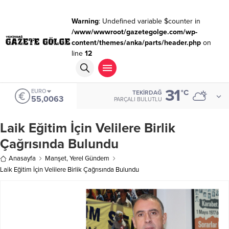
Warning
: Undefined variable $counter in
/www/wwwroot/gazetegolge.com/wp-
content/themes/anka/parts/header.php
on
line
12
31
ALTIN
°C
TEKIRDAĞ
6.543,59
PARÇALI BULUTLU
Laik Eğitim İçin Velilere Birlik
Çağrısında Bulundu
Anasayfa
Manşet
,
Yerel Gündem
Laik Eğitim İçin Velilere Birlik Çağrısında Bulundu