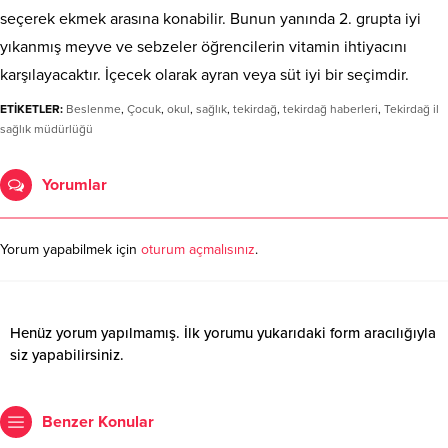
seçerek ekmek arasına konabilir. Bunun yanında 2. grupta iyi
yıkanmış meyve ve sebzeler öğrencilerin vitamin ihtiyacını
karşılayacaktır. İçecek olarak ayran veya süt iyi bir seçimdir.
ETİKETLER:
Beslenme
,
Çocuk
,
okul
,
sağlık
,
tekirdağ
,
tekirdağ haberleri
,
Tekirdağ il
sağlık müdürlüğü
Yorumlar
Yorum yapabilmek için
oturum açmalısınız
.
Henüz yorum yapılmamış. İlk yorumu yukarıdaki form aracılığıyla
siz yapabilirsiniz.
Benzer Konular