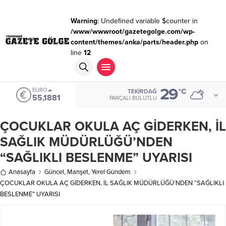
Warning
: Undefined variable $counter in
/www/wwwroot/gazetegolge.com/wp-
content/themes/anka/parts/header.php
on
line
12
29
EURO
°C
TEKIRDAĞ
55,1881
PARÇALI BULUTLU
ÇOCUKLAR OKULA AÇ GİDERKEN, İL
SAĞLIK MÜDÜRLÜĞÜ’NDEN
“SAĞLIKLI BESLENME” UYARISI
Anasayfa
Güncel
,
Manşet
,
Yerel Gündem
ÇOCUKLAR OKULA AÇ GİDERKEN, İL SAĞLIK MÜDÜRLÜĞÜ’NDEN “SAĞLIKLI
BESLENME” UYARISI