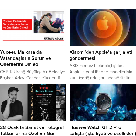
Yüceer, Malkara’da
Xiaomi’den Apple’a şarj aleti
Vatandaşların Sorun ve
göndermesi
Önerilerini Dinledi
ABD merkezli teknoloji şirketi
CHP Tekirdağ Büyükşehir Belediye
Apple’ın yeni iPhone modellerinin
Başkan Adayı Candan Yüceer, 11
kutu içeriğinde şarj adaptörünün
ilçede vatandaşlarla buluşmaya
ve EarPods kulaklığın olmayacağı
devam ediyor. Çalışmalar
iddia edilmişti. Söz konusu iddialar
kapsamında Malkara’da bir dizi
şirketin salı akşamı
ziyaret gerçekleştiren Candan
gerçekleştirdiğiği lansmandan
Yüceer, esnaf ve vatandaşlarla bir
sonra resmiyet kazandı. iPhone 12
araya geldi. Candan Yüceer,
serisinin kutusunda şarj adaptörü
Malkara Belediye Başkan Adayı
ve kulaklık yer almıyor. Başka bir
Nergiz Karaağaçlı Öztürk ve
deyişle iPhone 12 alan bir kişi şarj
28 Ocak’ta Sanat ve Fotoğraf
Huawei Watch GT 2 Pro
Malkara İlçe Başkanı İsmail Uzun’un
adaptör ve...
Tutkunlarına Özel Bir Gün
satışta (İşte fiyatı ve özellikleri)