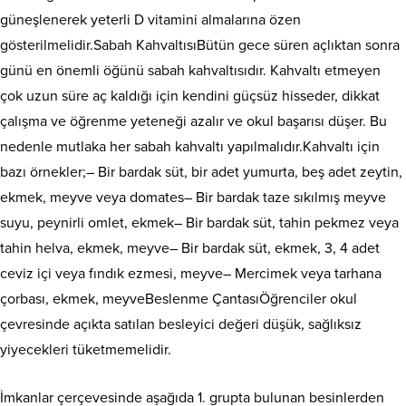
güneşlenerek yeterli D vitamini almalarına özen
gösterilmelidir.Sabah KahvaltısıBütün gece süren açlıktan sonra
günü en önemli öğünü sabah kahvaltısıdır. Kahvaltı etmeyen
çok uzun süre aç kaldığı için kendini güçsüz hisseder, dikkat
çalışma ve öğrenme yeteneği azalır ve okul başarısı düşer. Bu
nedenle mutlaka her sabah kahvaltı yapılmalıdır.Kahvaltı için
bazı örnekler;– Bir bardak süt, bir adet yumurta, beş adet zeytin,
ekmek, meyve veya domates– Bir bardak taze sıkılmış meyve
suyu, peynirli omlet, ekmek– Bir bardak süt, tahin pekmez veya
tahin helva, ekmek, meyve– Bir bardak süt, ekmek, 3, 4 adet
ceviz içi veya fındık ezmesi, meyve– Mercimek veya tarhana
çorbası, ekmek, meyveBeslenme ÇantasıÖğrenciler okul
çevresinde açıkta satılan besleyici değeri düşük, sağlıksız
yiyecekleri tüketmemelidir.
İmkanlar çerçevesinde aşağıda 1. grupta bulunan besinlerden