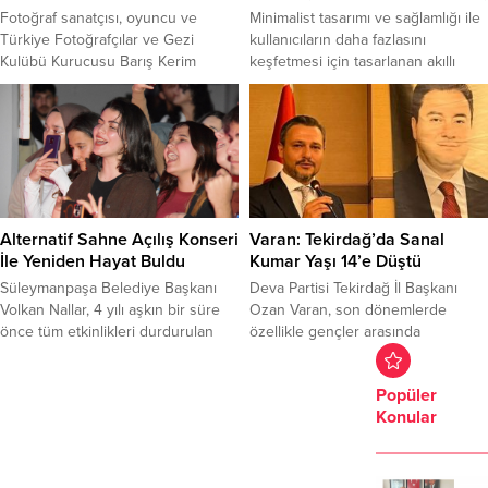
da eşlik ettiği ziyaretler kapsamında
Fotoğraf sanatçısı, oyuncu ve
Minimalist tasarımı ve sağlamlığı ile
ilk...
Türkiye Fotoğrafçılar ve Gezi
kullanıcıların daha fazlasını
Kulübü Kurucusu Barış Kerim
keşfetmesi için tasarlanan akıllı
Cesur, Tekirdağ’da bir dizi etkinlik
saat, dış mekan sporlarında bile
ve fotoğraf üzerine söyleşi
çizilmeye karşı dayanıklı safir cam
gerçekleştirecek. 28 Ocak’ta ilk
saat kadranına sahip.
olarak Çorlu’da bir radyo
programına konuk olacak olan
Cesur, fotoğraf sanatı, genel sanat
kavramları ve bu alandaki
deneyimlerini paylaşacak.
Alternatif Sahne Açılış Konseri
Varan: Tekirdağ’da Sanal
<span;>Program sırasında
İle Yeniden Hayat Buldu
Kumar Yaşı 14’e Düştü
sanatseverlerin ve fotoğraf
Süleymanpaşa Belediye Başkanı
Deva Partisi Tekirdağ İl Başkanı
tutkunlarının...
Volkan Nallar, 4 yılı aşkın bir süre
Ozan Varan, son dönemlerde
önce tüm etkinlikleri durdurulan
özellikle gençler arasında
Ahmet Erensoy Gençlik Merkezi
yaygınlaşan sanal kumar
Alternatif Sahne’yi yeniden hayata
bağımlılığına dikkat çekti.
Popüler
geçirdi. Namık Kemal Üniversitesi
Tekirdağ’da sanal kumar yaşının
Konular
karşısında bulunan Ahmet Erensoy
14’e düştüğünü kaydeden
Gençlik Merkezi’nde geçtiğimiz
Varan,kredi alıp kredi kartı sahibi
yıllardaki gibi öğrencileri motive
olabilen gençlerin, kumar sitelerinin
edecek etkinliklerin olacağının
tuzağına düştüğünü belirtti Konuyla