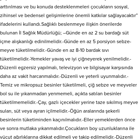
arttırılması ve bu konuda desteklenmeleri çocukların sosyal,
zihinsel ve bedensel gelişimlerine önemli katkılar sağlayacaktır”
ifadelerini kullandı.Sağlıklı beslenmeye ilişkin önerilerde
bulunan İl Sağlık Müdürlüğü; –Günde en az 2 su bardağı süt
içme alışkanlığı edinilmelidir.-Günde en az 5 porsiyon sebze-
meyve tüketilmelidir.-Günde en az 8-10 bardak sıvı
tüketilmelidir.-Yemekler yavaş ve iyi çiğneyerek yenilmelidir.-
Düzenli egzersiz yapılmalı, televizyon ve bilgisayar karşısında
daha az vakit harcanmalıdır.-Düzenli ve yeterli uyunmalıdır.-
Temiz ve mikropsuz besinler tüketilmeli, çiğ sebze ve meyveler
bol su ile yıkanmadan yenmemeli, açıkta satılan besinler
tüketilmemelidir.-Çay, gazlı içecekler yerine taze sıkılmış meyve
suları, süt veya ayran içilmelidir.-Öğün aralarında şekerli
besinlerin tüketiminden kaçınılmalıdır.-Eller yemeklerden önce
ve sonra mutlaka yıkanmalıdır.Çocukların boy uzunluklarına ile
vücut ağırlıklarına dikkat edilmeli ve takip edilmelidir.-Düzenli