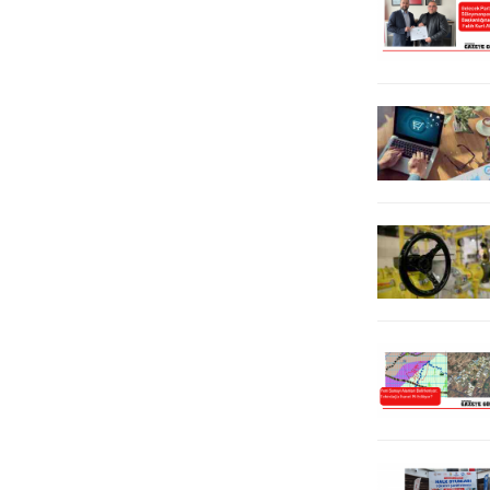
müjdelenmesinin ardından
ilgili yaptığı basın açıklamasında,
Alternatif Sahne’nin ilk etkinliği
kumarın 1996 yılında yasaklandığını
açılış konseri oldu. 3...
ancak gelişen teknolojiyle birlikte...