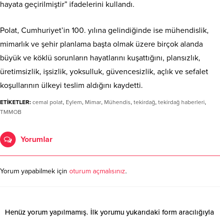
hayata geçirilmiştir” ifadelerini kullandı.
Polat, Cumhuriyet’in 100. yılına gelindiğinde ise mühendislik,
mimarlık ve şehir planlama başta olmak üzere birçok alanda
büyük ve köklü sorunların hayatlarını kuşattığını, plansızlık,
üretimsizlik, işsizlik, yoksulluk, güvencesizlik, açlık ve sefalet
koşullarının ülkeyi teslim aldığını kaydetti.
ETİKETLER:
cemal polat
,
Eylem
,
Mimar
,
Mühendis
,
tekirdağ
,
tekirdağ haberleri
,
TMMOB
Yorumlar
Yorum yapabilmek için
oturum açmalısınız
.
Henüz yorum yapılmamış. İlk yorumu yukarıdaki form aracılığıyla