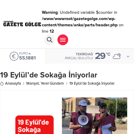
Warning
: Undefined variable $counter in
/www/wwwroot/gazetegolge.com/wp-
content/themes/anka/parts/header.php
on
line
12
29
EURO
°C
TEKIRDAĞ
55,1881
PARÇALI BULUTLU
19 Eylül’de Sokağa İniyorlar
Anasayfa
Manşet
,
Yerel Gündem
19 Eylül’de Sokağa İniyorlar