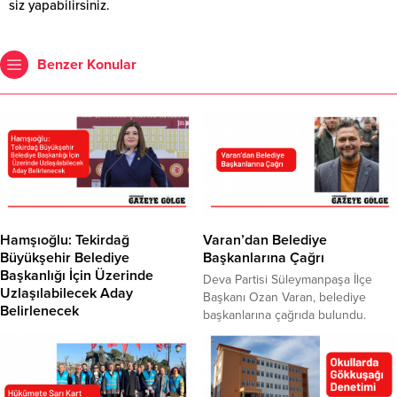
siz yapabilirsiniz.
Benzer Konular
Hamşıoğlu: Tekirdağ
Varan’dan Belediye
Büyükşehir Belediye
Başkanlarına Çağrı
Başkanlığı İçin Üzerinde
Deva Partisi Süleymanpaşa İlçe
Uzlaşılabilecek Aday
Başkanı Ozan Varan, belediye
Belirlenecek
başkanlarına çağrıda bulundu.
İttifak olunmadan seçime tek
Tekirdağ için ortak akılla hareket
girilmesi yönündeki eleştirilere
edilmesi gerektiğini söyleyen
yönelik açıklamalarda bulunan İYİ
Varan, yapmış oldukları tüm
Parti Genel Başkan Yardımcısı ve
çalışmaları belediyeler ile