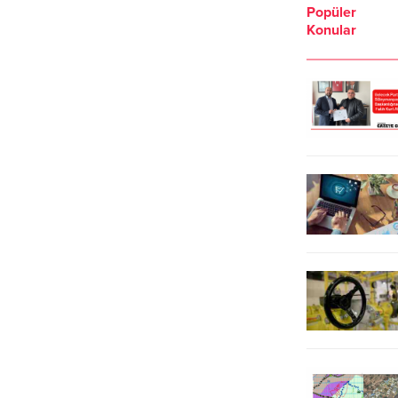
Popüler
çağındaki öğrencilerin sağlıklı
merkezinden başka bakım
Konular
beslenmesine katkı sağlamak
merkezine nakledilen 4 kişiden biri
amacıyla “İlköğretim Beslenme
yolda fenalaştı.
Destek Paketi” alımı için harekete
geçti. Tekirdağ Büyükşehir
Belediyesi tarafından, sosyal
belediyecilik anlayışı kapsamında 5
bin paket İlköğretim Beslenme
Destek Paketi alımı
gerçekleştirerek, özellikle ihtiyaç
sahibi ailelerin çocuklarının...