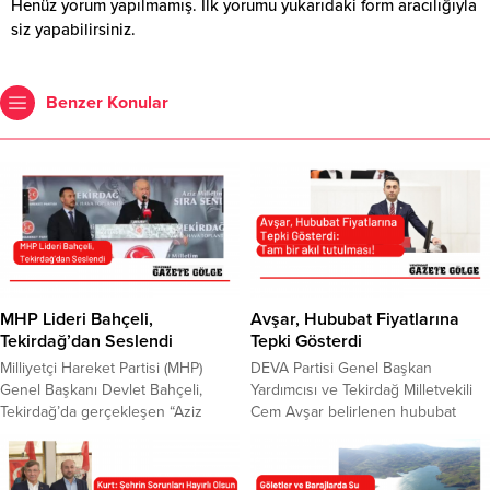
Henüz yorum yapılmamış. İlk yorumu yukarıdaki form aracılığıyla
siz yapabilirsiniz.
Benzer Konular
MHP Lideri Bahçeli,
Avşar, Hububat Fiyatlarına
Tekirdağ’dan Seslendi
Tepki Gösterdi
Milliyetçi Hareket Partisi (MHP)
DEVA Partisi Genel Başkan
Genel Başkanı Devlet Bahçeli,
Yardımcısı ve Tekirdağ Milletvekili
Tekirdağ’da gerçekleşen “Aziz
Cem Avşar belirlenen hububat
Milletim Sıra Sende” mitinginde
taban fiyatları üzerine açıklamalarda
cumhur ittifakı ve partilileriyle bir
bulundu. Avşar, hükümet “gıda
araya geldi. Cumhur İttifakı Tekirdağ
enflasyonuyla mücadele ediyoruz.”,