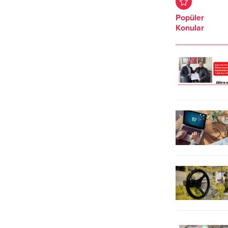
düzenlenen etkinliklerle kutlandı.
sporcu Hamza Varol (17), yaptığı
Popüler
Her yıl Dünya Gümrük Örgütü’ne
sporun malzemelerinin pahalı
Konular
üye ülkeler tarafından, gümrük
olması nedeniyle ailesine yük
çalışanlarının özverili çalışmalarını
olmamak için boş zamanlarında
takdir etmek ve dış ticaretteki
sanayide çıraklık yapıyor.
önemli rollerine dikkat çekmek
Tekirdağ’da Uzun yıllar yüzme
amacıyla kutlanan gün, programla
branşlarında spor yapan Milli
renklendi. Etkinlikler, 27...
Sporcu Hamza Varol, iki yıl önce
başladığı serbest dalış branşında...