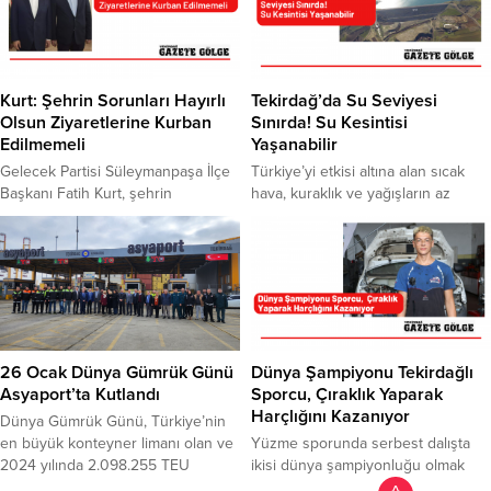
Milletvekilleri Mustafa Yel, Çiğdem
diyor, ancak adeta üretime ket
Koncagül, Tekirdağ ilçelerinden ve
vurmak için de elinden geleni
çevre illerden gelen partililerin yer
yaptığı söyledi. Avşar, maliyet
aldığı mitingte, Bahçeli’nin
artışları göz önüne alındığında bu
hedefinde altılı masa ve Kemal
fiyatların çok yetersiz olduğunu ve
Kurt: Şehrin Sorunları Hayırlı
Tekirdağ’da Su Seviyesi
Kılıçdaroğlu vardı. Süleymanpaşa
çiftçinin endişeleri dikkate...
Olsun Ziyaretlerine Kurban
Sınırda! Su Kesintisi
İlçesi...
Edilmemeli
Yaşanabilir
Gelecek Partisi Süleymanpaşa İlçe
Türkiye’yi etkisi altına alan sıcak
Başkanı Fatih Kurt, şehrin
hava, kuraklık ve yağışların az
sorunların hayırlı olsun ziyaretlerin
olması nedeniyle Tekirdağ’da
kurban edilmemesi gerektiğini
bulunan yer altı ve yer üstü su
söyledi. Seçimler nedeniyle
kaynaklarında düşüş yaşanıyor.
UKOME toplantıları yapılamadığını
Tekirdağ’da bulunan barajlar ve
hatırlatan Kurt; “Mızrak zaten
göletlerde ki su seviyelerinin
esnafın kemiğine dayanmıştı, şimdi
sınırda olduğu, su kesintileriyle
ise bürokratların hayırlı olsun
önlem alınabileceği kaydedildi.
kabullerinin bitmesini beklemek
Tekirdağ’ın Süleymanpaşa
26 Ocak Dünya Gümrük Günü
Dünya Şampiyonu Tekirdağlı
esnafın kemiğinin de kırılması
ilçesindeki Yazır Göleti’nde su
Asyaport’ta Kutlandı
Sporcu, Çıraklık Yaparak
demektir” dedi. Yerel seçimlerin
seviyesi yüzde15’lere geriledi. 2021
Harçlığını Kazanıyor
Dünya Gümrük Günü, Türkiye’nin
ardından değerlendirmede bulunan
yılında yüzde...
en büyük konteyner limanı olan ve
Yüzme sporunda serbest dalışta
Gelecek Partisi Süleymanpaşa...
2024 yılında 2.098.255 TEU
ikisi dünya şampiyonluğu olmak
kapasiteye ulaşan Asyaport’ta
üzere dokuz madalya kazanan milli