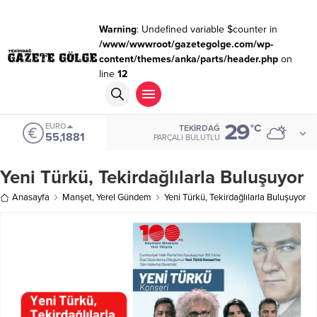
Warning
: Undefined variable $counter in
/www/wwwroot/gazetegolge.com/wp-
content/themes/anka/parts/header.php
on
line
12
29
EURO
°C
TEKIRDAĞ
55,1881
PARÇALI BULUTLU
Yeni Türkü, Tekirdağlılarla Buluşuyor
Anasayfa
Manşet
,
Yerel Gündem
Yeni Türkü, Tekirdağlılarla Buluşuyor