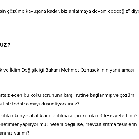
“Kesin çözüme kavuşana kadar, biz anlatmaya devam edeceğiz” diy
UZ ?
ik ve İklim Değişikliği Bakanı Mehmet Özhaseki’nin yanıtlaması
ahatsız eden bu koku sorununa karşı, rutine bağlanmış ve çözüm
ıl bir tedbir almayı düşünüyorsunuz?
ılan kimyasal atıkların arıtılması için kurulan 3 tesis yeterli mi?
denetimler yapılıyor mu? Yeterli değil ise, mevcut arıtma tesislerin
anınız var mı?