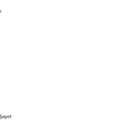
e
 Şayet