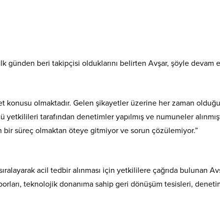
lk günden beri takipçisi olduklarını belirten Avşar, şöyle devam et
t konusu olmaktadır. Gelen şikayetler üzerine her zaman olduğu
ğü yetkilileri tarafından denetimler yapılmış ve numuneler alınmışt
 bir süreç olmaktan öteye gitmiyor ve sorun çözülemiyor.”
ralayarak acil tedbir alınması için yetkililere çağrıda bulunan Av
aporları, teknolojik donanıma sahip geri dönüşüm tesisleri, deneti