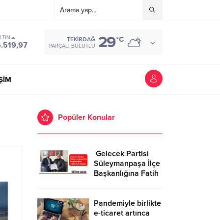
29
LTIN
°C
TEKIRDAĞ
.519,97
PARÇALI BULUTLU
İŞİM
Popüler Konular
Gelecek Partisi
Süleymanpaşa İlçe
Başkanlığına Fatih
Kurt Atandı
Pandemiyle birlikte
e-ticaret artınca