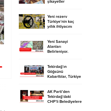
şikayetler
de katlandı
Yeni rezerv
Türkiye’nin kaç
yıllık ihtiyacını
karşılayacak?
Yeni Sanayi
Alanları
Belirleniyor.
Tekirdağ’a İhanet
Mi Ediliyor?
Tekirdağ’ın
Göğsünü
Kabarttılar, Türkiye
Üçüncüsü Oldular
AK Parti’den
Tekirdağ’daki
CHP’li Belediyelere
Eleştiri