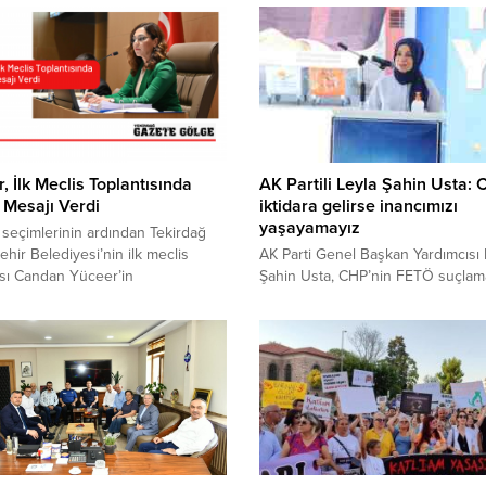
, İlk Meclis Toplantısında
AK Partili Leyla Şahin Usta:
 Mesajı Verdi
iktidara gelirse inancımızı
yaşayamayız
 seçimlerinin ardından Tekirdağ
hir Belediyesi’nin ilk meclis
AK Parti Genel Başkan Yardımcısı 
ısı Candan Yüceer’in
Şahin Usta, CHP’nin FETÖ suçlama
ığında gerçekleşti. Yüceer,
ve ‘iktidar’ söylemlerini değerlendi
ştirmeden ayrım yapılmayan
Kanal 42’de yayınlanan Sümen Alt
cilik anlayışı ile hizmet
programına konuk olan Usta, CHP
ğinin mesajını verdi. Saygı
Başkan Yardımcısı Oğuz Kaan Salıc
da bulunulması ve İstiklal
“Elimizde FETÖ ile bağlantısı olan
ın okunması ile başlayan meclis
Partili bazı vekillerin isimleri var,
ısında konuşan Tekirdağ
FETÖ’nün siyasi ayağına girilse A
ehir Belediye Başkanı Candan
Partinin yarısı kalmaz”...
 uzlaşı mesajı ile toplantıya