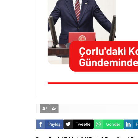
A
A
+
-
Paylaş
Tweetle
Gönder
P