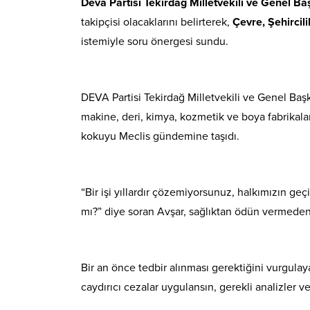
Deva Partisi Tekirdağ Milletvekili ve Genel B
takipçisi olacaklarını belirterek,
Çevre, Şehircil
istemiyle soru önergesi sundu.
DEVA Partisi Tekirdağ Milletvekili ve Genel Başk
makine, deri, kimya, kozmetik ve boya fabrikala
kokuyu Meclis gündemine taşıdı.
“Bir işi yıllardır çözemiyorsunuz, halkımızın g
mı?” diye soran Avşar, sağlıktan ödün vermeden
Bir an önce tedbir alınması gerektiğini vurgulay
caydırıcı cezalar uygulansın, gerekli analizler ve