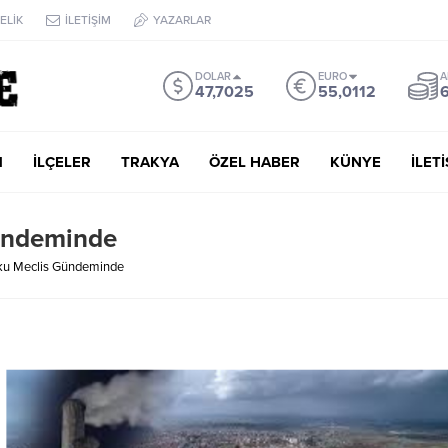
ELİK
İLETİŞİM
YAZARLAR
DOLAR
EURO
A
47,7025
55,0112
6
M
İLÇELER
TRAKYA
ÖZEL HABER
KÜNYE
İLET
Gündeminde
oku Meclis Gündeminde