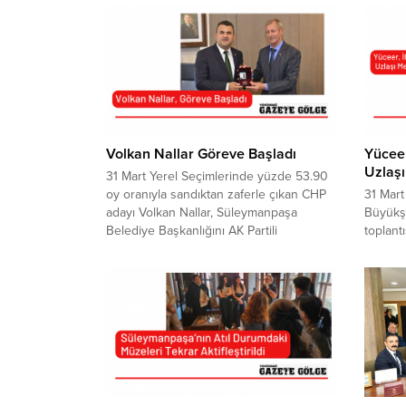
Volkan Nallar Göreve Başladı
Yüceer
Uzlaşı
31 Mart Yerel Seçimlerinde yüzde 53.90
oy oranıyla sandıktan zaferle çıkan CHP
31 Mart
adayı Volkan Nallar, Süleymanpaşa
Büyükşe
Belediye Başkanlığını AK Partili
toplant
yönetimden devraldı. Tekirdağ Adliye
başkanl
Sarayı’nda düzenlenen törenle
ötekile
mazbatasını alan Nallar, coşkulu bir
belediye
kalabalık eşliğinde görevine resmen
edilece
başladı.Başkan Nallar, daha sonra
duruşun
Süleymanpaşa Belediyesi Sahil Ek
Marşı’n
Hizmet Binası’nda gerçekleşen Devir
toplant
Teslim Töreni...
Büyükş
Yüceer,