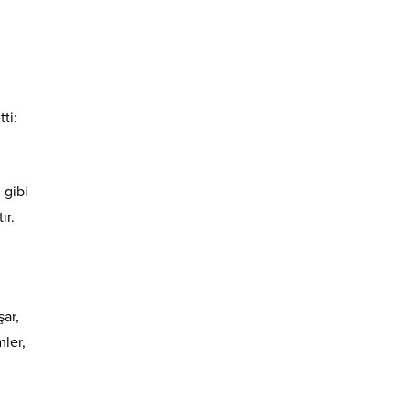
ti:
 gibi
ır.
şar,
mler,