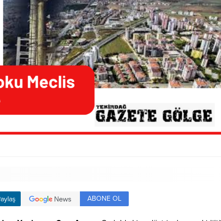
ABONE OL
aylaş