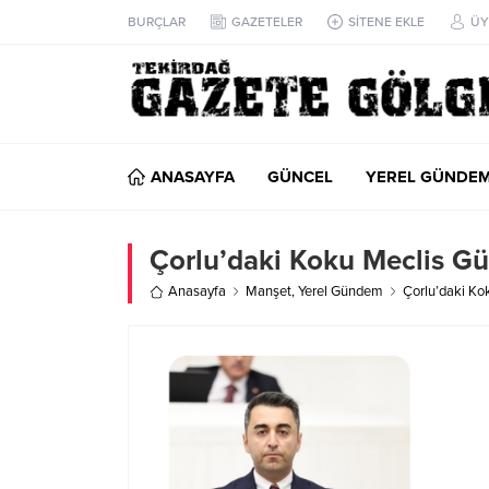
BURÇLAR
GAZETELER
SİTENE EKLE
ÜY
ANASAYFA
GÜNCEL
YEREL GÜNDE
Çorlu’daki Koku Meclis 
Anasayfa
Manşet
,
Yerel Gündem
Çorlu’daki K