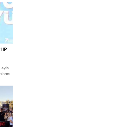
 CHP
Leyla
larını
rdi.
ı
 Genel
ı’nın
 AK
K