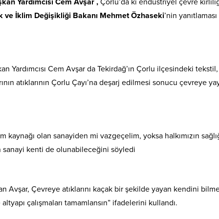
aşkan Yardımcısı Cem Avşar ,
Çorlu’da ki endüstriyel çevre kirlili
ik ve İklim Değişikliği Bakanı Mehmet Özhaseki
’nin yanıtlaması
an Yardımcısı Cem Avşar da Tekirdağ’ın Çorlu ilçesindeki tekstil,
rının atıklarının Çorlu Çayı’na deşarj edilmesi sonucu çevreye ya
eçim kaynağı olan sanayiden mi vazgeçelim, yoksa halkımızın sağl
 sanayi kenti de olunabileceğini söyledi
an Avşar, Çevreye atıklarını kaçak bir şekilde yayan kendini bilm
 altyapı çalışmaları tamamlansın” ifadelerini kullandı.