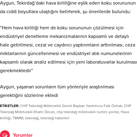
Aygun, Tekirdağ’daki hava kirliliğine eşlik eden koku sorununun
da ciddi boyutlara ulaştığını belirterek, şu önerilerde bulundu:
“Hem hava kirliliği hem de koku sorununun çözülmesi için
endüstriyel denetleme mekanizmalarının kapsamlı ve detaylı
hale getirilmesi, cezai ve caydırıcı yaptırımların arttırılması, ceza
miktarlarının güncellenmesi ve endüstriyel atık numunelerinin
kapsamlı olarak analiz edilmesi için yeni laboratuvarlar kurulması
gerekmektedir”
Aygun, yaşanan sorunların tüm yönleriyle araştırılması
gerektiğini sözlerine ekledi
ETİKETLER:
CHP Tekirdağ Milletvekili Genel Başkan Yardımcısı Faik Öztrak
,
CHP
Tekirdağ Milletvekili İlhami Özcan
,
chp tekirdağ milletvekili nurten yontar
,
Hava
kirliliği
,
TBMM
,
tekirdağ
,
tekirdağ haberleri
Yorumlar