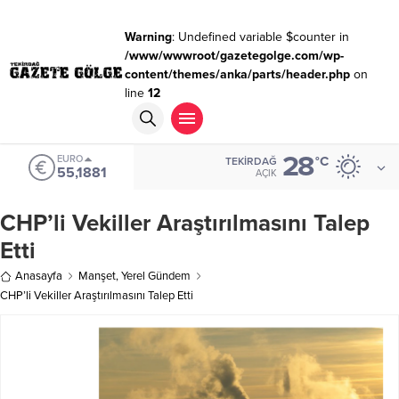
Warning
: Undefined variable $counter in
/www/wwwroot/gazetegolge.com/wp-
content/themes/anka/parts/header.php
on
line
12
28
EURO
°C
TEKIRDAĞ
55,1881
AÇIK
CHP’li Vekiller Araştırılmasını Talep
Etti
Anasayfa
Manşet
,
Yerel Gündem
CHP’li Vekiller Araştırılmasını Talep Etti