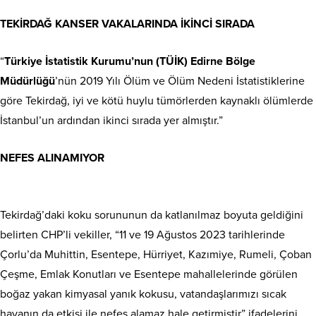
TEKİRDAĞ KANSER VAKALARINDA İKİNCİ SIRADA
“
Türkiye İstatistik Kurumu’nun (TÜİK) Edirne Bölge
Müdürlüğü
’nün 2019 Yılı Ölüm ve Ölüm Nedeni İstatistiklerine
göre Tekirdağ, iyi ve kötü huylu tümörlerden kaynaklı ölümlerde
İstanbul’un ardından ikinci sırada yer almıştır.”
NEFES ALINAMIYOR
Tekirdağ’daki koku sorununun da katlanılmaz boyuta geldiğini
belirten CHP’li vekiller, “11 ve 19 Ağustos 2023 tarihlerinde
Çorlu’da Muhittin, Esentepe, Hürriyet, Kazımiye, Rumeli, Çoban
Çeşme, Emlak Konutları ve Esentepe mahallelerinde görülen
boğaz yakan kimyasal yanık kokusu, vatandaşlarımızı sıcak
havanın da etkisi ile nefes alamaz hale getirmiştir” ifadelerini