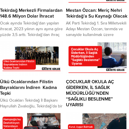
Tekirdağ Merkezli Firmalardan
Mestan Özcan: Meriç Nehri
148.6 Milyon Dolar İhracat
Tekirdağ’a Su Kaynağı Olacak
Ocak ayında Tekirdağ’dan yapılan
AK Parti Tekirdağ 1. Sıra Milletvekili
ihracat, 2023 yılının aynı ayına göre
Adayı Mestan Özcan, tarımda ve
yüzde 3,5 arttı. Tekirdağ’dan ihraç
sanayide kullanılmak üzere
yapılan ülkeler arasında ise ön
Tekirdağ’a Meriç Nehri’nden su
sırada Almanya, ABD, Rusya
getirilmesine yönelik çalışmalar
Federasyonu, Bulgaristan, Fransa
olduğunu kaydetti. Tekirdağ’da
ve İspanya yer alıyor. Konuya ilişkin
yapılması gereken en önemli
değerlendirmede bulunan Tekirdağ
çalışmalardan bir tanesinin tarım
Ticaret ve Sanayi Odası (TSO)
olduğunu söyleyen Özcan, hem
Yönetim Kurulu Başkanı ve TOBB
sanayi hem de tarımda
Yönetim Kurulu Üyesi Cengiz...
kullanabilecek temiz su kaynağı
Ülkü Ocaklarından Filistin
ÇOCUKLAR OKULA AÇ
getirmeyi planladıklarını belirtti.
Bayraklarını İndiren Kadına
GİDERKEN, İL SAĞLIK
Söz konusu projeyi...
Tepki
MÜDÜRLÜĞÜ’NDEN
“SAĞLIKLI BESLENME”
Ülkü Ocakları Tekirdağ İl Başkanı
UYARISI
Hayrullah Zıvalıoğlu, Tekirdağ’da bir
kadının sosyal medya hesabı
Ekonomik kriz, çocukların
üzerinden Filistin Bayrağı’nı
beslenme çantalarını boşaltırken,
asanlara tepki göstererek, “Filistin
Tekirdağ İl Sağlık Müdürlüğü okula