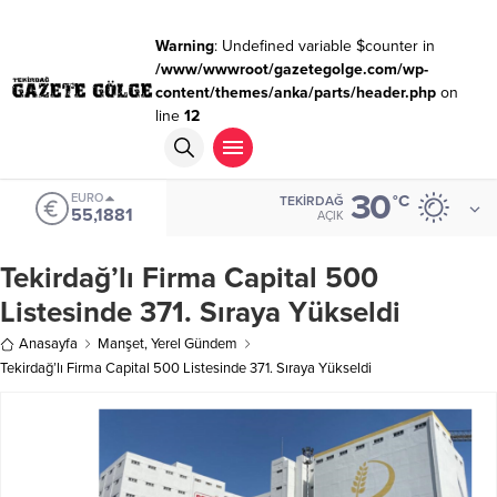
Warning
: Undefined variable $counter in
/www/wwwroot/gazetegolge.com/wp-
content/themes/anka/parts/header.php
on
line
12
30
EURO
°C
TEKIRDAĞ
55,1881
AÇIK
Tekirdağ’lı Firma Capital 500
Listesinde 371. Sıraya Yükseldi
Anasayfa
Manşet
,
Yerel Gündem
Tekirdağ’lı Firma Capital 500 Listesinde 371. Sıraya Yükseldi