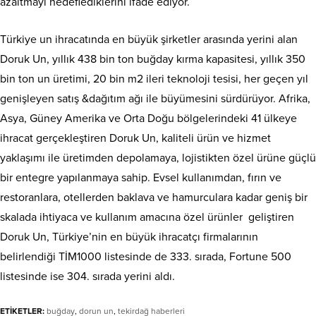
azaltmayı hedeflediklerini ifade ediyor.
Türkiye un ihracatında en büyük şirketler arasında yerini alan
Doruk Un, yıllık 438 bin ton buğday kırma kapasitesi, yıllık 350
bin ton un üretimi, 20 bin m2 ileri teknoloji tesisi, her geçen yıl
genişleyen satış &dağıtım ağı ile büyümesini sürdürüyor. Afrika,
Asya, Güney Amerika ve Orta Doğu bölgelerindeki 41 ülkeye
ihracat gerçekleştiren Doruk Un, kaliteli ürün ve hizmet
yaklaşımı ile üretimden depolamaya, lojistikten özel ürüne güçlü
bir entegre yapılanmaya sahip. Evsel kullanımdan, fırın ve
restoranlara, otellerden baklava ve hamurculara kadar geniş bir
skalada ihtiyaca ve kullanım amacına özel ürünler geliştiren
Doruk Un, Türkiye’nin en büyük ihracatçı firmalarının
belirlendiği TİM1000 listesinde de 333. sırada, Fortune 500
listesinde ise 304. sırada yerini aldı.
ETİKETLER:
buğday
,
dorun un
,
tekirdağ haberleri