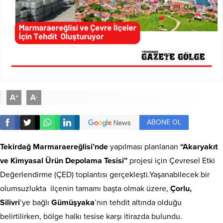
A
A
+
-
ABONE OL
Tekirdağ Marmaraereğlisi’nde
yapılması planlanan
“Akaryakıt
ve Kimyasal Ürün Depolama Tesisi”
projesi için Çevresel Etki
Değerlendirme (ÇED) toplantısı gerçekleşti.Yaşanabilecek bir
olumsuzlukta ilçenin tamamı başta olmak üzere,
Çorlu,
Silivri
’ye bağlı
Gümüşyaka
’nın tehdit altında olduğu
belirtilirken, bölge halkı tesise karşı itirazda bulundu.