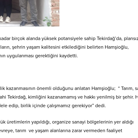
 kadar birçok alanda yüksek potansiyele sahip Tekirdağ’da, plansı
rın, şehrin yaşam kalitesini etkilediğini belirten Hamşioğlu,
ının uygulanması gerektiğini kaydetti.
mlik kazanmasının önemli olduğunu anlatan Hamşioğlu; “ Tarım, s
ahi Tekirdağ, kimliğini kazanamamış ve hakkı yenilmiş bir şehir. 
le edip, birlik içinde çalışmamız gerekiyor” dedi.
üretimlerin yapıldığı, organize sanayi bölgelerinin yer aldığı
evreye, tarım ve yaşam alanlarına zarar vermeden faaliyet