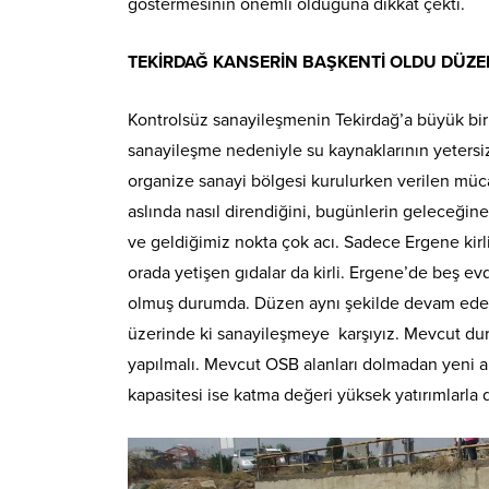
göstermesinin önemli olduğuna dikkat çekti.
TEKİRDAĞ KANSERİN BAŞKENTİ OLDU DÜZE
Kontrolsüz sanayileşmenin Tekirdağ’a büyük bir 
sanayileşme nedeniyle su kaynaklarının yetersizliğ
organize sanayi bölgesi kurulurken verilen müc
aslında nasıl direndiğini, bugünlerin geleceğin
ve geldiğimiz nokta çok acı. Sadece Ergene kirli
orada yetişen gıdalar da kirli. Ergene’de beş e
olmuş durumda. Düzen aynı şekilde devam edeme
üzerinde ki sanayileşmeye karşıyız. Mevcut durum
yapılmalı. Mevcut OSB alanları dolmadan yeni a
kapasitesi ise katma değeri yüksek yatırımlarla