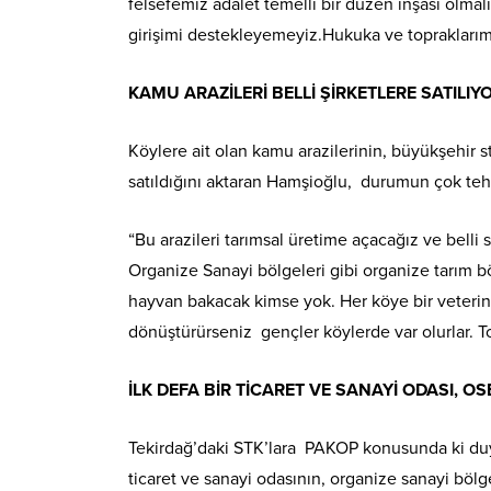
felsefemiz adalet temelli bir düzen inşası olma
girişimi destekleyemeyiz.Hukuka ve topraklarım
KAMU ARAZİLERİ BELLİ ŞİRKETLERE SATILIY
Köylere ait olan kamu arazilerinin, büyükşehir st
satıldığını aktaran Hamşioğlu, durumun çok tehli
“Bu arazileri tarımsal üretime açacağız ve belli
Organize Sanayi bölgeleri gibi organize tarım bö
hayvan bakacak kimse yok. Her köye bir veterin
dönüştürürseniz gençler köylerde var olurlar. 
İLK DEFA BİR TİCARET VE SANAYİ ODASI,
Tekirdağ’daki STK’lara PAKOP konusunda ki duyar
ticaret ve sanayi odasının, organize sanayi böl