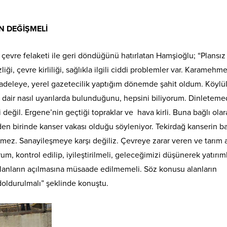
N DEĞİŞMELİ
çevre felaketi ile geri döndüğünü hatırlatan Hamşioğlu; “Plansız
i, çevre kirliliği, sağlıkla ilgili ciddi problemler var. Karamehmet
adeleye, yerel gazetecilik yaptığım dönemde şahit oldum. Köylül
e dair nasıl uyarılarda bulunduğunu, hepsini biliyorum. Dinleteme
 değil. Ergene’nin geçtiği topraklar ve hava kirli. Buna bağlı olar
vden birinde kanser vakası olduğu söyleniyor. Tekirdağ kanserin b
z. Sanayileşmeye karşı değiliz. Çevreye zarar veren ve tarım a
, kontrol edilip, iyileştirilmeli, geleceğimizi düşünerek yatırım
lanların açılmasına müsaade edilmemeli. Söz konusu alanların
 doldurulmalı” şeklinde konuştu.