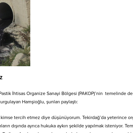
Z
n Pastik İhtisas Organize Sanayi Bölgesi (PAKOP)’nin temelinde de
urgulayan Hamşioğlu, şunları paylaştı:
iç kimse tercih etmez diye düşünüyorum. Tekirdağ’da yeterince o
arın dışında ayrıca hukuka aykırı şekilde yapılmak isteniyor. Te