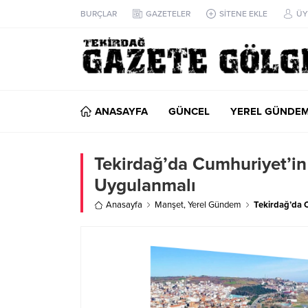
BURÇLAR
GAZETELER
SİTENE EKLE
ÜY
ANASAYFA
GÜNCEL
YEREL GÜNDE
Tekirdağ’da Cumhuriyet’in 
Uygulanmalı
Anasayfa
Manşet
,
Yerel Gündem
Tekirdağ’da C