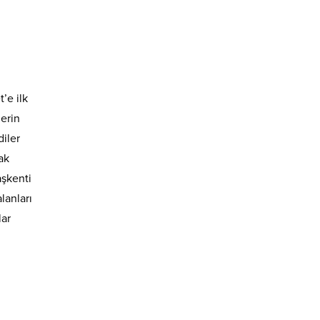
’e ilk
erin
diler
ak
aşkenti
lanları
lar