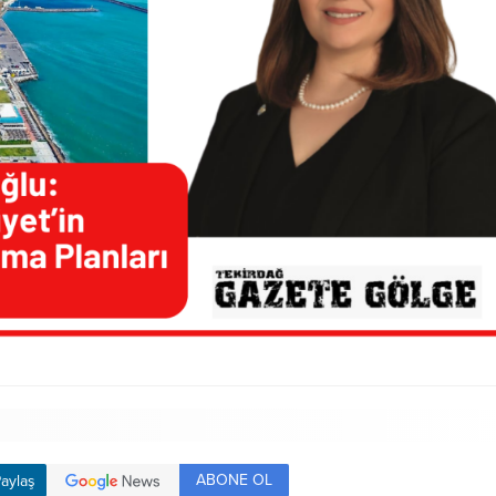
ABONE OL
aylaş