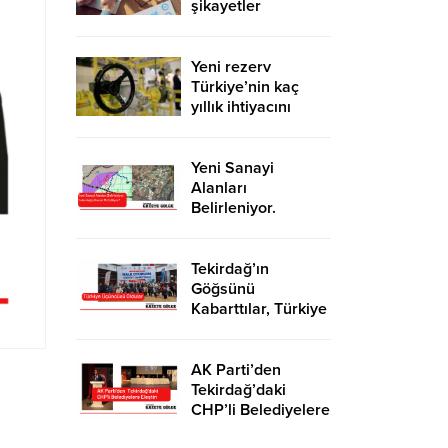
şikayetler
de katlandı
Yeni rezerv
Türkiye’nin kaç
yıllık ihtiyacını
karşılayacak?
Yeni Sanayi
Alanları
Belirleniyor.
Tekirdağ’a İhanet
Mi Ediliyor?
Tekirdağ’ın
Göğsünü
Kabarttılar, Türkiye
Üçüncüsü Oldular
AK Parti’den
Tekirdağ’daki
CHP’li Belediyelere
Eleştiri