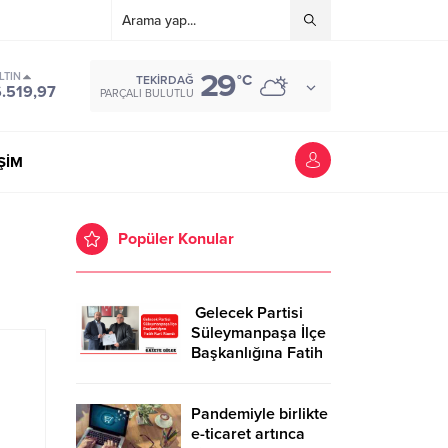
29
LTIN
°C
TEKIRDAĞ
.519,97
PARÇALI BULUTLU
İŞİM
Popüler Konular
Gelecek Partisi
Süleymanpaşa İlçe
Başkanlığına Fatih
Kurt Atandı
Pandemiyle birlikte
e-ticaret artınca