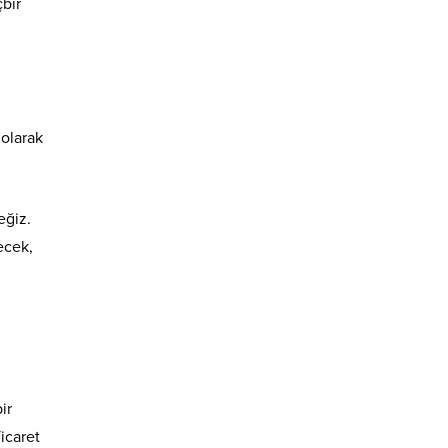
bir
 olarak
eğiz.
ecek,
ir
icaret