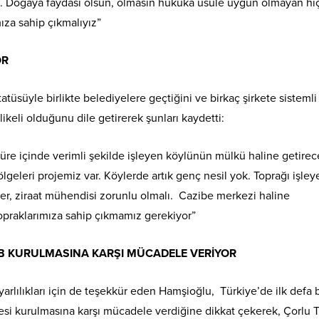
lı. Doğaya faydası olsun, olmasın hukuka usule uygun olmayan hiç
ıza sahip çıkmalıyız”
OR
atüsüyle birlikte belediyelere geçtiğini ve birkaç şirkete sistemli
keli olduğunu dile getirerek şunları kaydetti:
 süre içinde verimli şekilde işleyen köylünün mülkü haline getirec
lgeleri projemiz var. Köylerde artık genç nesil yok. Toprağı işley
er, ziraat mühendisi zorunlu olmalı. Cazibe merkezi haline
Topraklarımıza sahip çıkmamız gerekiyor”
 OSB KURULMASINA KARŞI MÜCADELE VERİYOR
lılıkları için de teşekkür eden Hamşioğlu, Türkiye’de ilk defa b
gesi kurulmasına karşı mücadele verdiğine dikkat çekerek, Çorlu T