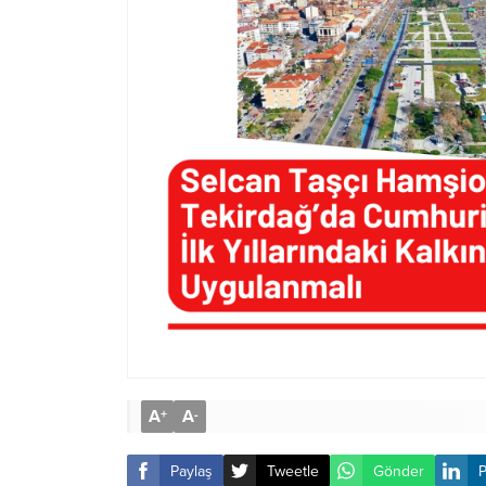
A
A
+
-
Paylaş
Tweetle
Gönder
P