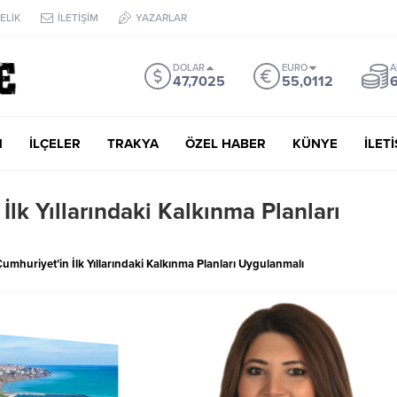
ELİK
İLETİŞİM
YAZARLAR
DOLAR
EURO
A
47,7025
55,0112
6
M
İLÇELER
TRAKYA
ÖZEL HABER
KÜNYE
İLET
İlk Yıllarındaki Kalkınma Planları
umhuriyet’in İlk Yıllarındaki Kalkınma Planları Uygulanmalı