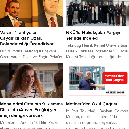
Varan: “Tahliyeler
NKÜ’lü Hukukçular Yargıyı
Caydırıcılıktan Uzak,
Yerinde İnceledi
Dolandırıcılığı Özendiriyor”
Tekirdağ Namık Kemal Üniversitesi
DEVA Partisi Tekirdağ İl Başkanı
Hukuk Fakültesi öğrencileri, Hukuk
Ozan Varan, Dilan ve Engin Polat’ın
Meclisi Topluluğu öncülüğünde
tahliyesini eleştirerek, adalet
düzenlenen “Ankara’da Hukuksal
sisteminin bu tür davaları kapatma
Farkındalık” projesi kapsamında
çabasında olduğunu vurguladı.
başkentte bir dizi ziyaret
DEVA Partisi Tekirdağ İl Başkanı
gerçekleştirdi. Gençlik ve Spor
Ozan Varan, Dilan Polat ve Engin
Bakanlığı Üniversite Öğrenci
Polat’ın tahliyesini değerlendirdi.
Toplulukları İş Birliği ve Destek
Tahliye kararının akıllara Thodex
Programı (ÜNİDES) 5. Dönem
kurucusu Fatih Özer ve ÇiftlikBank
desteğiyle hayata geçirilen proje,
Menajerimi Orta’nın 9. kısmına
Metiner’den Okul Çağrısı
dolandırıcısı Mehmet Aydın’ı
5-6 Mart 2026 tarihlerinde
Dicle’nin (Ahsen Eroğlu) yeni
İYİ Parti Tekirdağ İl Başkanı Gökhan
getirdiğini söyleyen...
uygulandı. İki gün süren
imajı damga vuracak
Metiner, özellikle Tekirdağ’da
programda...
Menajerimi Ara’nın 18 Ekim Pazar
okulların depreme dayanıksız
akşamı yayınlanacak yeni kısmı
olduğunu biran önce bu binaların