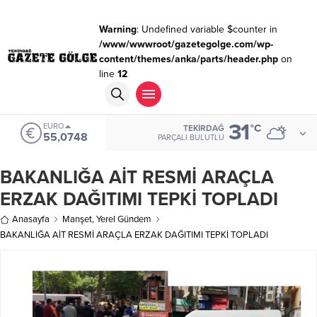
Warning
: Undefined variable $counter in
/www/wwwroot/gazetegolge.com/wp-
content/themes/anka/parts/header.php
on
line
12
31
EURO
°C
TEKIRDAĞ
55,0748
PARÇALI BULUTLU
BAKANLIĞA AİT RESMİ ARAÇLA
ERZAK DAĞITIMI TEPKİ TOPLADI
Anasayfa
Manşet
,
Yerel Gündem
BAKANLIĞA AİT RESMİ ARAÇLA ERZAK DAĞITIMI TEPKİ TOPLADI