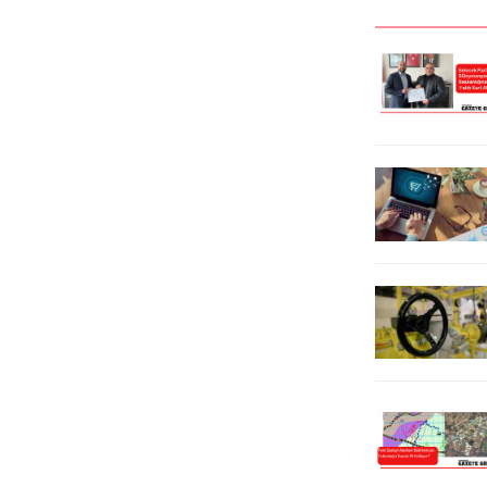
düzenlenen etkinlikle adaylarını
önünden başlayan kortej ile start
tanıttı. Tekirdağ Milletvekili
aldı. Atların ve faytonun başını
listesinde 1. sırada Bilge Seçkin
çektiği kortejde, bando ekipleri,
Çetinkaya, 2. sıradan Mehmet
dans grupları, sivil toplum
Aytekin, 3. ıradan Emre Sevilmiş, 4.
kuruluşları, dernekler, yerel
sıradan İsmail Öztok, 5....
müzisyenler...