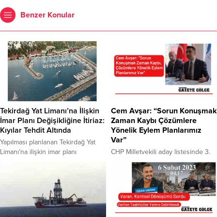
Benzer Konular
Tekirdağ Yat Limanı’na İlişkin
Cem Avşar: “Sorun Konuşmak
İmar Planı Değişikliğine İtiriaz:
Zaman Kaybı Çözümlere
Kıyılar Tehdit Altında
Yönelik Eylem Planlarımız
Var”
Yapılması planlanan Tekirdağ Yat
Limanı’na ilişkin imar planı
CHP Milletvekili aday listesinde 3.
değişikliğine TMMOB, bazı sivil
sırada yer alan Deva Partisi Genel
toplum kuruluşu temsilcileri ve
Başkan Yardımcısı Cem Avşar,
şehirdeki vatandaşlar itiraz etti.
bölgede ki sorunlara hakim
İtiraz dilekçesinde, değişikliklerin
olduklarını ve çözüm önerileri ve
kıyı ekosistemi ve doğal denge
eylem planları hazırladıklarını
üzerinde olumsuz etkiler
kaydetti. Tekirdağ’da saha