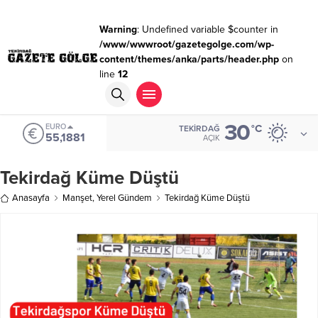
Warning
: Undefined variable $counter in
/www/wwwroot/gazetegolge.com/wp-
content/themes/anka/parts/header.php
on
line
12
30
EURO
°C
TEKIRDAĞ
55,1881
AÇIK
Tekirdağ Küme Düştü
Anasayfa
Manşet
,
Yerel Gündem
Tekirdağ Küme Düştü