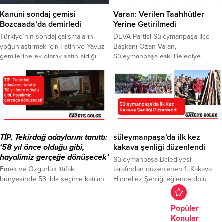
yaratabileceği ve projenin halkın
çalışmalarına başlayan Cem Avşar,
kıyı kullanımını kısıtlaması riski
partisini ve CHP İl Başkanlığı’nı
Kanuni sondaj gemisi
Varan: Verilen Taahhütler
taşıdığı belirtildi. Tekirdağ Yat Limanı
ziyaret ederek, basın mensuplarıyla
Bozcaada’da demirledi
Yerine Getirilmedi
projesi kapsamında 1/1000 ölçekli
bir araya geldi. Avşar, ‘’Tekirdağ’da
Türkiye’nin sondaj çalışmalarını
DEVA Partisi Süleymanpaşa İlçe
uygulama imar...
sorun dinlemeyeceğiz,...
yoğunlaştırmak için Fatih ve Yavuz
Başkanı Ozan Varan,
gemilerine ek olarak satın aldığı
Süleymanpaşa eski Belediye
Kanuni sondaj gemisi,
Başkanı Cüneyt Yüksel ve NKÜ
Karadeniz’deki sondaj faaliyetlerine
Rektörü Mümin Şahin tarafından
katılmak üzere Çanakkale açıklarına
duyurusu yapılan kentsel
geldi. Türkiye Petrolleri Anonim
dönüşüme ilişkin verilen
Ortaklığı (TPAO) bünyesine bu yıl
taahhütlerin yerine getirilmediğini
katılan Kanuni sondaj gemisi,
ve adımların atılmadığını kaydetti.
Çanakkale’nin Bozcaada ilçesi
Deva Partisi Süleymanpaşa İlçe
açıklarına demirledi. Geminin yarın
Başkanı Ozan Varan, 6 Şubat’ta
TİP, Tekirdağ adaylarını tanıttı:
süleymanpaşa’da ilk kez
sabah erken saatlerde Çanakkale
meydana gelen deprem felaketinin
‘58 yıl önce olduğu gibi,
kakava şenliği düzenlendi
Boğazı’ndan geçmesi bekleniyor....
hemen ardından geçmiş dönem
hayalimiz gerçeğe dönüşecek’
Süleymanpaşa Belediyesi
Süleymanpaşa...
Emek ve Özgürlük İttifakı
tarafından düzenlenen 1. Kakava
bünyesinde 53 ilde seçime katılan
Hıdırellez Şenliği eğlence dolu
Türkiye İşçi Partisi (TİP), Tekirdağ’da
anlara sahne olurken binlerce
da seçim çalışmalarına başladı. TİP
Süleymanpaşalı şenlikte yer alarak
Popüler
Tekirdağ temsilciliği, Çerkezköy
unutulmaz bir gün geçirdi. İlk kez
Konular
Atatürk Kültür Merkezi’nde
düzenlenen etkinlik Çinili Fırın