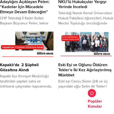
özgürlüğüne dikkat çekerek, AİHM
saat 18.00’de Köprübaşı
Adaylığını Açıklayan Pelen:
NKÜ’lü Hukukçular Yargıyı
ve yüksek yargı kararlarının da bu
Mevkii’nden başlayacak festival
“Kadınlar İçin Mücadele
Yerinde İnceledi
yönde olduğunu vurguladı. Avşar,
kortejiyle kentte festival coşkusu
Etmeye Devam Edeceğim”
Tekirdağ Namık Kemal Üniversitesi
teklifin...
yaşanacak. Etkinliklerin...
CHP Tekirdağ İl Kadın Kolları
Hukuk Fakültesi öğrencileri, Hukuk
Başkanı Büşranur Pelen, tekrar
Meclisi Topluluğu öncülüğünde
aday olduğunu açıkladı. Kadınlar
düzenlenen “Ankara’da Hukuksal
için mücadele etmeye devam
Farkındalık” projesi kapsamında
edeceğini söyleyen Pelen, “Bizden
başkentte bir dizi ziyaret
sonraki nesillerde kadınlarımızın
gerçekleştirdi. Gençlik ve Spor
daha mutlu ve huzurlu olabilmesi
Bakanlığı Üniversite Öğrenci
ideali için savaşmaya devam
Toplulukları İş Birliği ve Destek
edeceğim” dedi. CHP Tekirdağ İl
Programı (ÜNİDES) 5. Dönem
Kadın Kolları Başkanı Büşranur
desteğiyle hayata geçirilen proje,
Kapaklı’da 2 Şüpheli
Eski Eşi ve Oğlunu Öldüren
Pelen,İl Başkanlığı binasında
5-6 Mart 2026 tarihlerinde
Gözaltına Alındı
Tekler’e İki Kez Ağırlaştırılmış
Süleymanpaşa İlçe Başkanı Ali
uygulandı. İki gün süren
Müebbet
Kapaklı İlçe Emniyet Müdürlüğü
Engin...
programda...
tarafından yapılan saha ve
Eski eşi Cansu Sezer (24) ve üç
istihbarat çalışmaları kapsamında,
yaşındaki oğlu Selim Ali Tekler’i
uyuşturucu, silah ve para ele
öldüren Burak Tekler’e, iki kez
geçirildi. İki şüpheli gözaltına alındı.
ağırlaştırılmış müebbet cezası
Popüler
ekipleri, yaptığı saha ve istihbarı
verildi. Mahkeme Heyeti’nin
Konular
çalışmalarının
müebbet kararının ardından, adliye
ardından, uyuşturucu sattığı
koridorlarında alkış sesleri yükseldi.