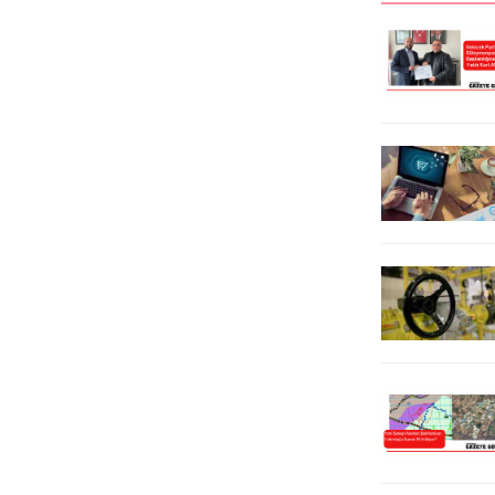
belirlenen İ.Ö ve A.K’nin araç ve
Tekirdağ’ın Süleymanpaşa ilçesinde
adreslerinde arama yaptı.
hemşirelik yapan Cansu Sezer’in 3
Aramalarda kurusıkı tabanca, 375
yaşındaki bebeği ile birlikte, eski
gram uyuşturucu, 187,21 gram
eşi Burak Tekler tarafından
amfetamin ve uyuşturucu
öldürülmesine ilişkin...
ticaretinden elde...