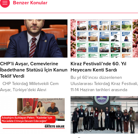
Benzer Konular
CHP’li Avşar, Cemevlerine
Kiraz Festivali’nde 60. Yıl
İbadethane Statüsü İçin Kanun
Heyecanı Kenti Sardı
Teklif Verdi
Bu yıl 60’ıncısı düzenlenen
CHP Tekirdağ Milletvekili Cem
Uluslararası Tekirdağ Kiraz Festivali,
Avşar, Türkiye’deki Alevi
11-14 Haziran tarihleri arasında
yurttaşların uzun süredir dile
düzenlenecek etkinliklerle binlerce
getirdiği talepler doğrultusunda
ziyaretçiyi ağırlamaya hazırlanıyor.
cemevlerinin ibadethane olarak
Festivalin açılış programı, 11 Haziran
tanınması için Meclis’e kanun teklifi
Perşembe günü saat 16.00’da
sundu. Avşar, teklifin gerekçesinde
festivalin doğduğu yer olarak kabul
Anayasa’da güvence altına alınan
edilen Naip Mahallesi’nde
eşit yurttaşlık ve inanç
gerçekleştirilecek. Açılışın ardından