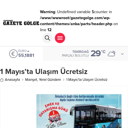
Warning
: Undefined variable $counter in
/www/wwwroot/gazetegolge.com/wp-
content/themes/anka/parts/header.php
on
line
12
29
EURO
°C
TEKIRDAĞ
55,1881
PARÇALI BULUTLU
1 Mayıs’ta Ulaşım Ücretsiz
Anasayfa
Manşet
,
Yerel Gündem
1 Mayıs’ta Ulaşım Ücretsiz