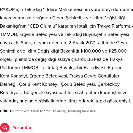
PAKOP için Tekirdağ 1. İdare Mahkemesi’nin yürütmeyi durdurma
kararı vermesine rağmen Çevre Şehircilik ve İklim Değişikliği
Bakanlığı’nın “CED Olumlu” kararının iptali için Trakya Platformu-
TMMOB, Ergene Belediyesi ve Tekirdağ Büyükşehir Belediyesi
dava açtı. Süreç devam ederken, 2 Aralık 2021 tarihinde Çevre,
Şehircilik ve İklim Değişikliği Bakanlığı 1/100.000 ve 1/25.000
ölçekli planlarda değişikliği askıya çıkardı. Bu kez de Trakya
Platformu-TMMOB, Tekirdağ Büyükşehir Belediyesi, Ergene
Kent Konseyi, Ergene Belediyesi, Trakya Çevre Gönüllüleri
Derneği, Çorlu Kent Konseyi, Çorlu Belediyesi, Çerkezköy
Belediyesi, bölgedeki siyasi partiler, sivil toplum kuruluşları ve
vatandaşlar plan değişikliklerine itiraz ederek, tepki göstermişti.
ETİKETLER:
pakop
,
tarım toprağı
,
tekirdağ
,
tekirdağ haberleri
Yorumlar