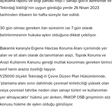
açıklama raporu ve bilgi paftası http:// sanayi.gov.tr adresinde ve
Tekirdağ Valiliği’nin uygun gördüğü yerde 26 Nisan 2023
tarihinden itibaren bir hafta süreyle ilan edildi.
30 gün olması gereken ilan süresinin ise 7 gün olarak
belirlenmesinin hukuka aykırı olduğuna dikkat çekiliyor.
Bakanlık kararıyla Ergene Havzası Koruma Alanı içerisinde yer
alan ve sit alanı olarak da tanımlanan arazi, Toprak Koruma ve
Arazi Kullanımı Kanunu gereği mutlak korunması gereken birinci
sınıf tarım arazisi özelliği taşıyor.
1/25000 ölçekli Tekirdağ ili Çevre Düzen Plan Hükümlerinde,
‘planlama alanı sınırı dahilinde çevresel kirleticiliği yüksek olan
veya çevresel tahribe neden olan sanayi türleri ve kullanımları
yer almayacaktır’ hükmü yer alırken, PAKOP OSB girişiminin söz
konusu hükme de aykırı olduğu görülüyor.