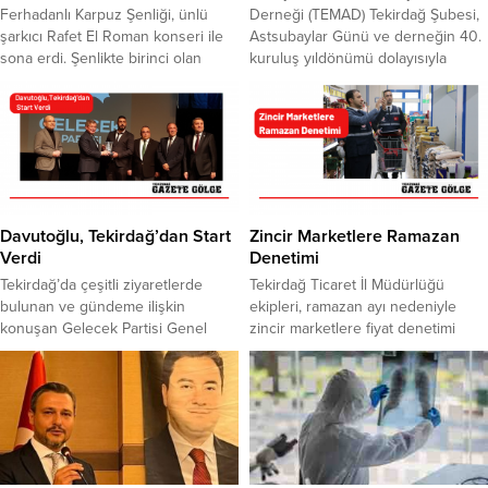
Ferhadanlı Karpuz Şenliği, ünlü
Derneği (TEMAD) Tekirdağ Şubesi,
şarkıcı Rafet El Roman konseri ile
Astsubaylar Günü ve derneğin 40.
sona erdi. Şenlikte birinci olan
kuruluş yıldönümü dolayısıyla
karpuz ise açık arttırmaya çıkarıldı.
Tekirdağ Valiliği önünde tören
4 bin 500 TL’den başlayan açık
düzenledi. Atatürk Anıtı’na çelenk
arttırma, 75 bin TL ile sonuçlandı.
sunan dernek üyeleri,
Kırsal mahallelerin kalkınmasına
astsubayların karşılaştıkları özlük
destek olmak, yöresel ürünlerin
hakları ve tazminat taleplerine
tanıtılmasına katkı sağlamak
dikkat çekti. TEMAD Tekirdağ Şube
amacıyla Tekirdağ Süleymanpaşa
Başkanı Günay Söker, Türkiye
Belediyesi tarafından organize
genelinde 98 şube ve temsilcilik ile
Davutoğlu, Tekirdağ’dan Start
Zincir Marketlere Ramazan
edilen Ferhadanlı...
birlikte ortak...
Verdi
Denetimi
Tekirdağ’da çeşitli ziyaretlerde
Tekirdağ Ticaret İl Müdürlüğü
bulunan ve gündeme ilişkin
ekipleri, ramazan ayı nedeniyle
konuşan Gelecek Partisi Genel
zincir marketlere fiyat denetimi
Başkanı Davutoğlu, MHP lideri
gerçekleştirdi. Tekirdağ Ticaret İl
Bahçeli ve iktidara seslendi.
Müdürlüğü ekipleri zincir
“Tekirdağ’dan söylüyorum sizin
marketlerde sebze, meyve, temel
psikolojinizi daha çok
gıda ürünleri ile temizlik ürünleri
bozacağız”diyen Davutoğlu’nun
başta olmak üzere temel ihtiyaç
konu başlıkları; zamlar, enflasyon,
malzemelerinin fiyatlarını inceledi.
seçim süreci, Ülkü Ocakları eski
Reyonları dolaşan ekipler fiyat