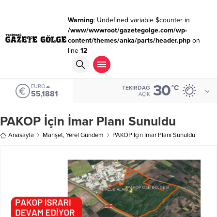
Warning
: Undefined variable $counter in
/www/wwwroot/gazetegolge.com/wp-
content/themes/anka/parts/header.php
on
line
12
30
EURO
°C
TEKIRDAĞ
55,1881
AÇIK
PAKOP İçin İmar Planı Sunuldu
Anasayfa
Manşet
,
Yerel Gündem
PAKOP İçin İmar Planı Sunuldu