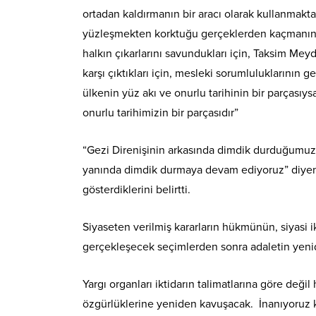
ortadan kaldırmanın bir aracı olarak kullanmakta
yüzleşmekten korktuğu gerçeklerden kaçmanın bir 
halkın çıkarlarını savundukları için, Taksim Meyda
karşı çıktıkları için, mesleki sorumluluklarının g
ülkenin yüz akı ve onurlu tarihinin bir parçasıy
onurlu tarihimizin bir parçasıdır”
“Gezi Direnişinin arkasında dimdik durduğumuz 
yanında dimdik durmaya devam ediyoruz” diyen
gösterdiklerini belirtti.
Siyaseten verilmiş kararların hükmünün, siyasi 
gerçekleşecek seçimlerden sonra adaletin yenid
Yargı organları iktidarın talimatlarına göre değ
özgürlüklerine yeniden kavuşacak. İnanıyoruz k