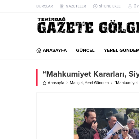
BURÇLAR
GAZETELER
SİTENE EKLE
ÜY
ANASAYFA
GÜNCEL
YEREL GÜNDE
“Mahkumiyet Kararları, Siy
Anasayfa
Manşet
,
Yerel Gündem
“Mahkumiyet Ka