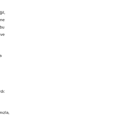
il,
ine
 bu
 ve
a
dı:
mızla,