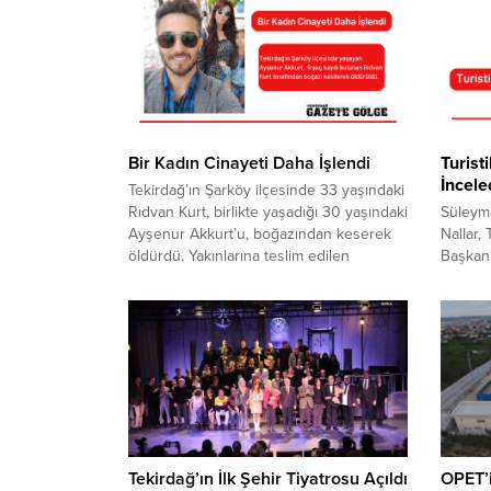
Bir Kadın Cinayeti Daha İşlendi
Turist
İncele
Tekirdağ’ın Şarköy ilçesinde 33 yaşındaki
Rıdvan Kurt, birlikte yaşadığı 30 yaşındaki
Süleym
Ayşenur Akkurt’u, boğazından keserek
Nallar,
öldürdü. Yakınlarına teslim edilen
Başkan
Akkurt’un cenazesi, öğle namazının
ağırlad
ardından şehir mezarlığına defnedildi.
yaza ha
Cinayetin ardından kendi bileklerini
gezerek
keserek intihara teşebbüs eden Kurt’un
TURİST
ise şehir hastanesinde ki tedavisi
GÖZLEM
sürüyor. Tekirdağ Şarköy’de, işçi olan
Başkan
Rıdvan Kurt (33) ile...
Gündal 
şeritle
çalışmal
Tekirdağ’ın İlk Şehir Tiyatrosu Açıldı
OPET’i