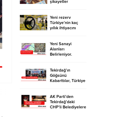
şikayetler
de katlandı
Yeni rezerv
Türkiye’nin kaç
yıllık ihtiyacını
karşılayacak?
Yeni Sanayi
Alanları
Belirleniyor.
Tekirdağ’a İhanet
Mi Ediliyor?
Tekirdağ’ın
Göğsünü
Kabarttılar, Türkiye
Üçüncüsü Oldular
AK Parti’den
Tekirdağ’daki
CHP’li Belediyelere
Eleştiri