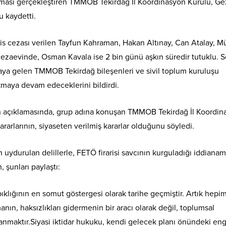
klaması gerçekleştiren TMMOB Tekirdağ İl Koordinasyon Kurulu, Ge
u kaydetti.
is cezası verilen Tayfun Kahraman, Hakan Altınay, Can Atalay, M
cezaevinde, Osman Kavala ise 2 bin günü aşkın süredir tutuklu. 
aya gelen TMMOB Tekirdağ bileşenleri ve sivil toplum kuruluşu
kmaya devam edeceklerini bildirdi.
 açıklamasında, grup adına konuşan TMMOB Tekirdağ İl Koordin
arlarının, siyaseten verilmiş kararlar olduğunu söyledi.
ydurulan delillerle, FETÖ firarisi savcının kurguladığı iddiana
 şunları paylaştı:
pıklığının en somut göstergesi olarak tarihe geçmiştir. Artık hepi
manın, haksızlıkları gidermenin bir aracı olarak değil, toplumsal
lanmaktır.Siyasi iktidar hukuku, kendi gelecek planı önündeki eng