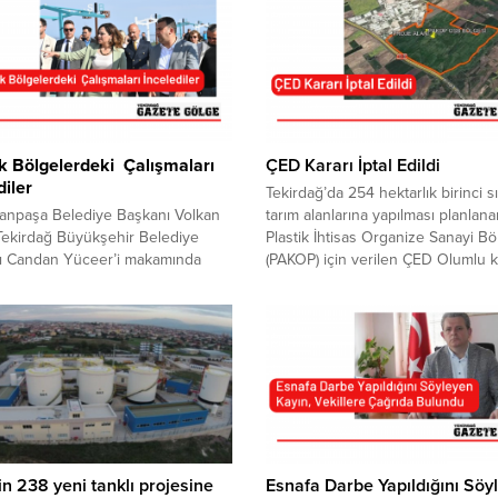
ik Bölgelerdeki Çalışmaları
ÇED Kararı İptal Edildi
diler
Tekirdağ’da 254 hektarlık birinci sı
anpaşa Belediye Başkanı Volkan
tarım alanlarına yapılması planlana
 Tekirdağ Büyükşehir Belediye
Plastik İhtisas Organize Sanayi Bö
ı Candan Yüceer’i makamında
(PAKOP) için verilen ÇED Olumlu ka
ı. İki başkan, Süleymanpaşa’nın
mahkeme tarafından iptal edildi. T
zırlanan bölgelerini birlikte
2. İdare Mahkemesi, tarım alanları
, çeşitli projeleri yerinde inceledi.
verecek doğal dengenin bozulma
İK BÖLGELERDEKİ ÇALIŞMALARI
neden olacak projenin, hukuka ayk
LEDİLER Başkan Nallar ve
olduğuna hükmetti. Çevre zaferi
 Yüceer, Kumbağ Mahallesi
kazanıldığını söyleyen TMMOB Te
Halk Plajı, Altınova ve Alkaya Sahil
Koordinasyon Kurulu...
ri ile Rumeli İskelesi’nde yürütülen
arı yerinde...
n 238 yeni tanklı projesine
Esnafa Darbe Yapıldığını Söy