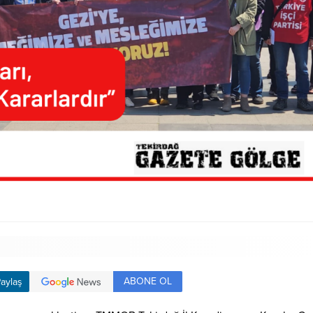
ABONE OL
aylaş