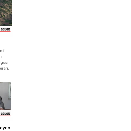
nıf
n
lgesi
rarı,
ekirdağ
na zarar
sına
ırı
kirdağ
leyen