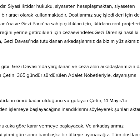
dır. Siyasi iktidar hukuku, siyaseten hesaplaşmaktan, siyaseten
aracı olarak kullanmaktadır. Dostlarımız suç işledikleri için değ
nı’na ve Gezi Parkı’na sahip çıktıkları için, iktidarın rant projeler
ereğini yerine getirdikleri için cezaevindeler.Gezi Direnişi nasıl ki
sa, Gezi Davası’nda tutuklanan arkadaşlarımız da bizim yüz akımız
gibi, Gezi Davası’nda yargılanan ve ceza alan arkadaşlarımızın d
 Çetin, 365 gündür sürdürülen Adalet Nöbetleriyle, dayanışma
iktidarın ömrü kadar olduğunu vurgulayan Çetin, 14 Mayıs’ta
en işlemeye başlayacağına inandıklarını söyleyerek şunları aktar
il hukuka göre karar vermeye başlayacak. Ve arkadaşlarımız
i yirmi gün sonra bambaşka bir ülkeye uyanacağız. Tüm dostları