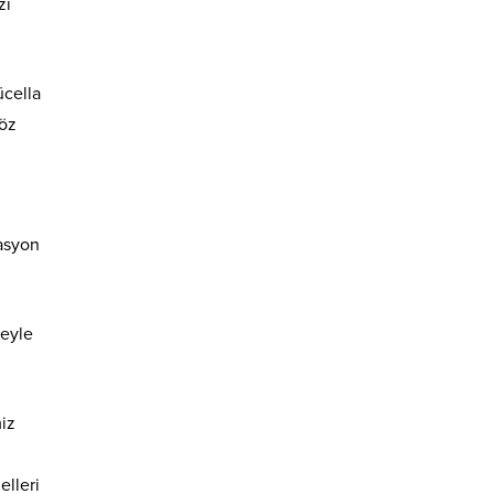
zi
ücella
Söz
asyon
meyle
miz
elleri