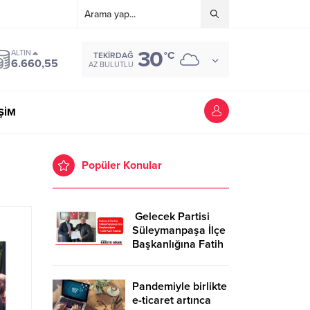
30
ALTIN
°C
TEKIRDAĞ
6.660,55
AZ BULUTLU
İŞİM
Popüler Konular
Gelecek Partisi
Süleymanpaşa İlçe
Başkanlığına Fatih
Kurt Atandı
Pandemiyle birlikte
e-ticaret artınca