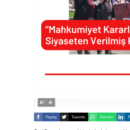
A
A
+
-
Paylaş
Tweetle
Gönder
P