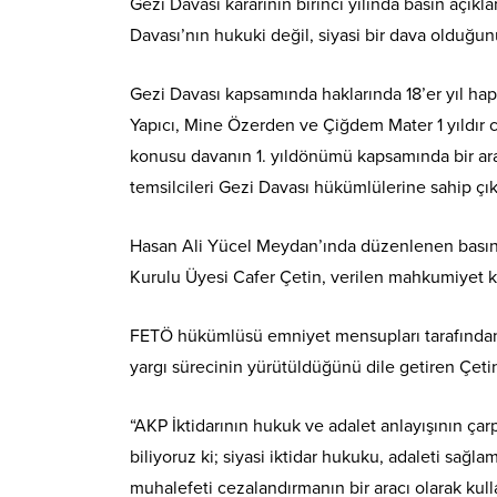
Gezi Davası kararının birinci yılında basın açı
Davası’nın hukuki değil, siyasi bir dava olduğun
Gezi Davası kapsamında haklarında 18’er yıl hap
Yapıcı, Mine Özerden ve Çiğdem Mater 1 yıldır 
konusu davanın 1. yıldönümü kapsamında bir ar
temsilcileri Gezi Davası hükümlülerine sahip çı
Hasan Ali Yücel Meydan’ında düzenlenen basın
Kurulu Üyesi Cafer Çetin, verilen mahkumiyet kar
FETÖ hükümlüsü emniyet mensupları tarafından u
yargı sürecinin yürütüldüğünü dile getiren Çetin,
“AKP İktidarının hukuk ve adalet anlayışının çar
biliyoruz ki; siyasi iktidar hukuku, adaleti sağla
muhalefeti cezalandırmanın bir aracı olarak kul