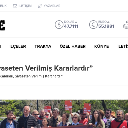
ELİK
İLETİŞİM
YAZARLAR
DOLAR
EURO
47,7111
55,1881
M
İLÇELER
TRAKYA
ÖZEL HABER
KÜNYE
İLET
aseten Verilmiş Kararlardır”
rarları, Siyaseten Verilmiş Kararlardır”