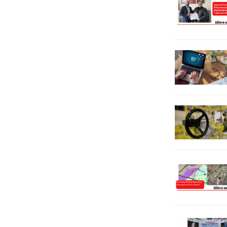
yaşanan su temin sorunlarına karşı
bağını kopar, onlara hizmetten ve
bu yıl alınacak ilave tedbirler ele
hamililikten vazgeç.Bilime, fenne
alındı....
kulak ver.Gelecek...