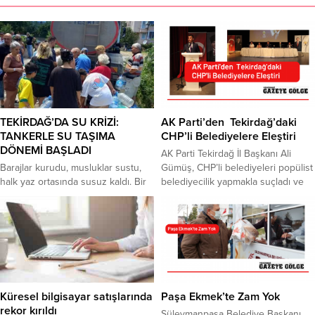
TEKİRDAĞ’DA SU KRİZİ:
AK Parti’den Tekirdağ’daki
TANKERLE SU TAŞIMA
CHP’li Belediyelere Eleştiri
DÖNEMİ BAŞLADI
AK Parti Tekirdağ İl Başkanı Ali
Barajlar kurudu, musluklar sustu,
Gümüş, CHP’li belediyeleri popülist
halk yaz ortasında susuz kaldı. Bir
belediyecilik yapmakla suçladı ve
haftadır suyu kesik olan tatil
CHP’li Tekirdağ Büyükşehir
beldesi Kumbağ’da muhtar, taşıma
Belediye Başkanı Candan
suyuyla ihtiyaçlarını karşılamaya
Yüceer’in ucuz ulaşım, indirimli su
çalıştıklarını belirtirken, Barbaros
gibi vaatlerini de yerine
Mahallesi muhtarı ise kovaları,
getirmediğini kaydetti. AK Parti
bidonları su ile doldurduklarını
Tekirdağ İl Danışma Toplantısı,
söyledi. Tekirdağ’da beklenen su
partililerin yoğun katılımıyla
krizi, artık kapıda olmaktan çıkıp
gerçekleşti. Tekirdağ’da 12
Küresel bilgisayar satışlarında
Paşa Ekmek’te Zam Yok
günlük hayatın bir parçası haline
belediyeden 2 ilçe belediyesini
rekor kırıldı
Süleymanpaşa Belediye Başkanı