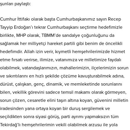
şunları paylaştı:
Cumhur İttifakı olarak başta Cumhurbaşkanımız sayın Recep
Tayyip Erdoğan’ı tekrar Cumhurbaşkanı seçtirme hedefimizle
birlikte, MHP olarak, TBMM’de sandalye çoğunluğunu da
sağlamak her milliyetçi hareket partili gibi benim de öncelikli
hedefimdir. Allah izin verir, kıymetli hemşehrilerimizde hizmet
etme fırsatı verirse, ilimize, vatanımıza ve milletimize faydalı
olabilmek, vatandaşlarımızın, mahallerimizin, ilçelerimizin sorun
ve sıkıntılarını en hızlı şekilde çözüme kavuşturabilmek adına,
dürüst, çalışkan, genç, dinamik, ve memleketinde sorunlarını
bilen, vekillik görevini sadece temsil makamı olarak görmeyen,
sorun çözen, cesaretle elini taşın altına koyan, güvenini milletin
iradesinden yana ortaya koyan bir duruş sergilemek ve
seçildikten sonra siyasi görüş, parti ayrımı yapmaksızın tüm
Tekirdağ’lı hemşehrilerimin vekili olabilmek arzusu ile yola