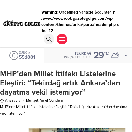
Warning
: Undefined variable $counter in
/www/wwwroot/gazetegolge.com/wp-
content/themes/anka/parts/header.php
on
line
12
29
EURO
°C
TEKIRDAĞ
55,1881
PARÇALI BULUTLU
MHP’den Millet İttifakı Listelerine
Eleştiri: “Tekirdağ artık Ankara’dan
dayatma vekil istemiyor”
Anasayfa
Manşet
,
Yerel Gündem
MHP’den Millet İttifakı Listelerine Eleştiri: “Tekirdağ artık Ankara’dan dayatma
vekil istemiyor”