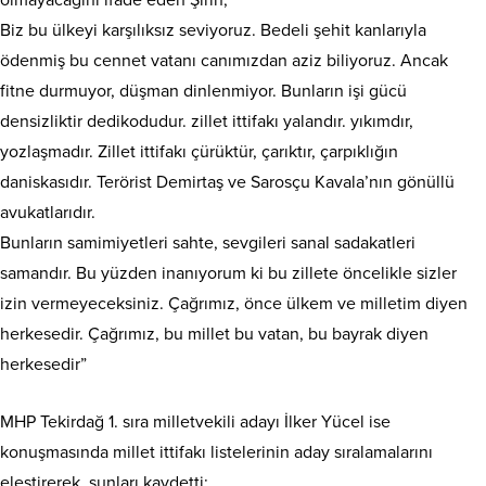
olmayacağını ifade eden Şirin, “
Biz bu ülkeyi karşılıksız seviyoruz. Bedeli şehit kanlarıyla
ödenmiş bu cennet vatanı canımızdan aziz biliyoruz. Ancak
fitne durmuyor, düşman dinlenmiyor. Bunların işi gücü
densizliktir dedikodudur. zillet ittifakı yalandır. yıkımdır,
yozlaşmadır. Zillet ittifakı çürüktür, çarıktır, çarpıklığın
daniskasıdır. Terörist Demirtaş ve Sarosçu Kavala’nın gönüllü
avukatlarıdır.
Bunların samimiyetleri sahte, sevgileri sanal sadakatleri
samandır. Bu yüzden inanıyorum ki bu zillete öncelikle sizler
izin vermeyeceksiniz. Çağrımız, önce ülkem ve milletim diyen
herkesedir. Çağrımız, bu millet bu vatan, bu bayrak diyen
herkesedir”
MHP Tekirdağ 1. sıra milletvekili adayı İlker Yücel ise
konuşmasında millet ittifakı listelerinin aday sıralamalarını
eleştirerek, şunları kaydetti: