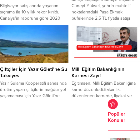
geldi. Süleymanpaşa ilçesinin...
kazanan AK Parti,...
Bilgisayar satışlarında yaşanan
Cüneyt Yüksel, şehrin muhtelif
sıçrama ile 10 yıllık rekor kırıldı.
noktalarındaki Paşa Ekmek
Canalys’in raporuna göre 2020
büfelerinde 2,5 TL fiyatla satışı
yılının üçüncü çeyreğinde kişisel
yapılan ekmeğin, 1 Haziran 2023
bilgisayar satışları, bir önceki yılın
tarihine kadar aynı fiyattan
aynı dönemine kıyasla %13 artarak
satılmaya devam etmesi için
79,2 milyon adet olarak gerçekleşti.
Tekirdağ Fırıncılar Derneği ile
Bu sayı, 2010 yılından itibaren
mutabakat sağladıklarını müjdeledi.
herhangi bir üçüncü çeyrekte
Süleymanpaşa Belediye
gerçekleşen en yüksek satış
Başkanı Cüneyt Yüksel, şehrin
anlamına geliyor. Bu alanda lider...
muhtelif noktalarındaki
Çiftçiler İçin Yazır Göleti’ne Su
Milli Eğitim Bakanlığının
Paşa Ekmekbüfelerinde 2,5 TL
Takviyesi
Karnesi Zayıf
fiyatla satışı yapılan ekmeğin, 1...
Yazır Sulama Kooperatifi sahasında
Eğitimsen, Milli Eğitim Bakanlığına
üretim yapan çiftçilerin mağduriyet
karne düzenledi.Bakanlık,
yaşamaması için Yazır Göleti’ne
düzenlenen karnede, liyakat ve
takviye su verilmesine karar verildi.
yeterlilik gibi konularda zayıf not
Süleymanpaşa ilçesinde içme suyu
alırken, siyasi propaganda ve algı
Popüler
teminine yönelik değerlendirme
yönetimi konularında pekiyi aldı.
Konular
toplantısı gerçekleştirildi. Tekirdağ
Öğretmen görüşünde ise tarikat ve
Valiliği Toplantı Salonu’nda Vali
cemaatlerle bağın koparılması
Recep Soytürk başkanlığında
vurgulanarak, şu ifadelere yer
yapılan toplantıda, 2025 yılında
verildi: “Tarikat ve cemaatlerle