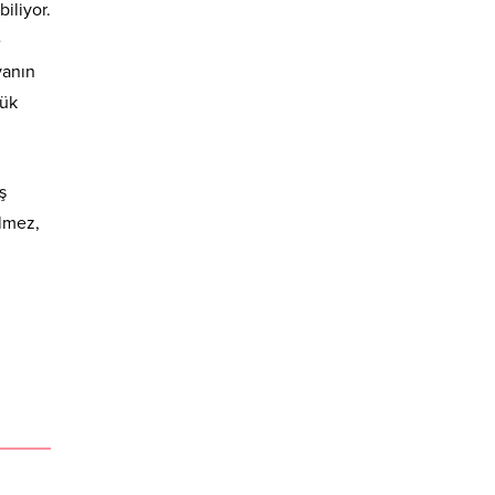
biliyor.
e
yanın
yük
ş
ilmez,