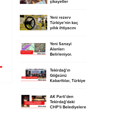
şikayetler
de katlandı
Yeni rezerv
Türkiye’nin kaç
yıllık ihtiyacını
karşılayacak?
Yeni Sanayi
Alanları
Belirleniyor.
Tekirdağ’a İhanet
Mi Ediliyor?
Tekirdağ’ın
Göğsünü
Kabarttılar, Türkiye
Üçüncüsü Oldular
AK Parti’den
Tekirdağ’daki
CHP’li Belediyelere
Eleştiri