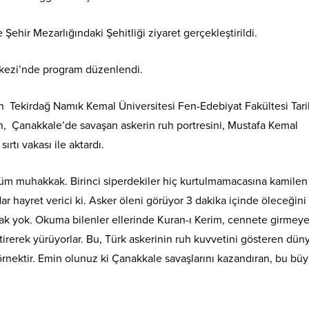
Şehir Mezarlığındaki Şehitliği ziyaret gerçekleştirildi.
rkezi’nde program düzenlendi.
Tekirdağ Namık Kemal Üniversitesi Fen-Edebiyat Fakültesi Tari
 Çanakkale’de savaşan askerin ruh portresini, Mustafa Kemal
rtı vakası ile aktardı.
üm muhakkak. Birinci siperdekiler hiç kurtulmamacasına kamilen
dar hayret verici ki. Asker öleni görüyor 3 dakika içinde öleceğini 
lmak yok. Okuma bilenler ellerinde Kuran-ı Kerim, cennete girmey
tirerek yürüyorlar. Bu, Türk askerinin ruh kuvvetini gösteren dün
rnektir. Emin olunuz ki Çanakkale savaşlarını kazandıran, bu bü