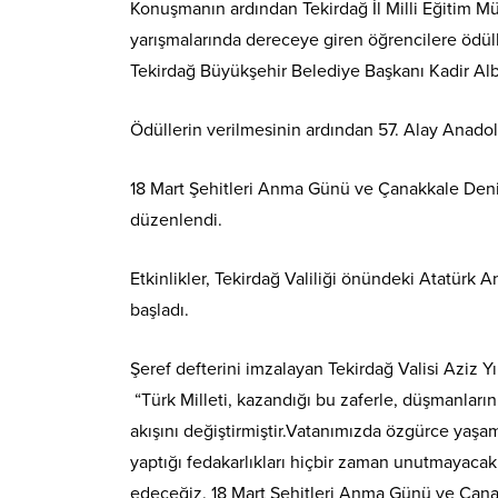
Konuşmanın ardından Tekirdağ İl Milli Eğitim 
yarışmalarında dereceye giren öğrencilere ödüll
Tekirdağ Büyükşehir Belediye Başkanı Kadir Alba
Ödüllerin verilmesinin ardından 57. Alay Anadol
18 Mart Şehitleri Anma Günü ve Çanakkale Deniz Z
düzenlendi.
Etkinlikler, Tekirdağ Valiliği önündeki Atatürk 
başladı.
Şeref defterini imzalayan Tekirdağ Valisi Aziz Yı
“Türk Milleti, kazandığı bu zaferle, düşmanların
akışını değiştirmiştir.Vatanımızda özgürce ya
yaptığı fedakarlıkları hiçbir zaman unutmayaca
edeceğiz. 18 Mart Şehitleri Anma Günü ve Çana