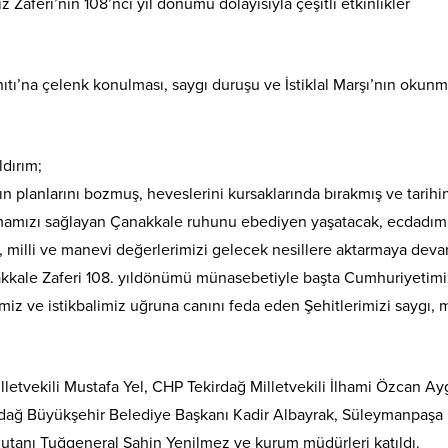
aferi’nin 108’nci yıl dönümü dolayısıyla çeşitli etkinlikler
Anıtı’na çelenk konulması, saygı duruşu ve İstiklal Marşı’nın okunm
ldırım;
ın planlarını bozmuş, heveslerini kursaklarında bırakmış ve tarihi
şamamızı sağlayan Çanakkale ruhunu ebediyen yaşatacak, ecdadım
k, milli ve manevi değerlerimizi gelecek nesillere aktarmaya dev
kkale Zaferi 108. yıldönümü münasebetiyle başta Cumhuriyetimi
miz ve istikbalimiz uğruna canını feda eden Şehitlerimizi saygı, 
Milletvekili Mustafa Yel, CHP Tekirdağ Milletvekili İlhami Özcan Ay
kirdağ Büyükşehir Belediye Başkanı Kadir Albayrak, Süleymanpaşa 
tanı Tuğgeneral Şahin Yenilmez ve kurum müdürleri katıldı.