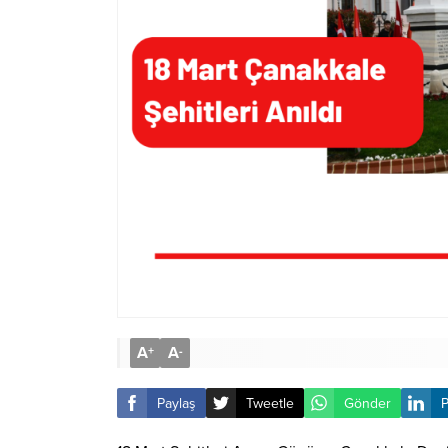
A
A
+
-
Paylaş
Tweetle
Gönder
P