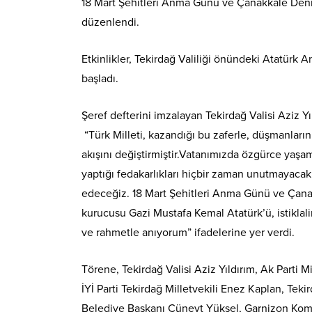
18 Mart Şehitleri Anma Günü ve Çanakkale Deniz Z
düzenlendi.
Etkinlikler, Tekirdağ Valiliği önündeki Atatürk 
başladı.
Şeref defterini imzalayan Tekirdağ Valisi Aziz Yı
“Türk Milleti, kazandığı bu zaferle, düşmanların
akışını değiştirmiştir.Vatanımızda özgürce ya
yaptığı fedakarlıkları hiçbir zaman unutmayaca
edeceğiz. 18 Mart Şehitleri Anma Günü ve Çana
kurucusu Gazi Mustafa Kemal Atatürk’ü, istiklali
ve rahmetle anıyorum” ifadelerine yer verdi.
Törene, Tekirdağ Valisi Aziz Yıldırım, Ak Parti 
İYİ Parti Tekirdağ Milletvekili Enez Kaplan, Te
Belediye Başkanı Cüneyt Yüksel, Garnizon Komu