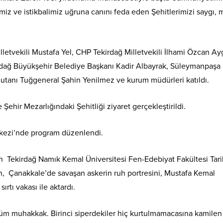
miz ve istikbalimiz uğruna canını feda eden Şehitlerimizi saygı, 
Milletvekili Mustafa Yel, CHP Tekirdağ Milletvekili İlhami Özcan Ay
kirdağ Büyükşehir Belediye Başkanı Kadir Albayrak, Süleymanpaşa 
tanı Tuğgeneral Şahin Yenilmez ve kurum müdürleri katıldı.
Şehir Mezarlığındaki Şehitliği ziyaret gerçekleştirildi.
rkezi’nde program düzenlendi.
Tekirdağ Namık Kemal Üniversitesi Fen-Edebiyat Fakültesi Tari
 Çanakkale’de savaşan askerin ruh portresini, Mustafa Kemal
rtı vakası ile aktardı.
üm muhakkak. Birinci siperdekiler hiç kurtulmamacasına kamilen