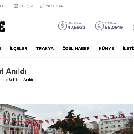
ELİK
İLETİŞİM
YAZARLAR
DOLAR
EURO
47,5932
55,0919
M
İLÇELER
TRAKYA
ÖZEL HABER
KÜNYE
İLET
i Anıldı
ale Şehitleri Anıldı