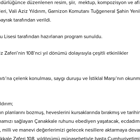
Müdürlüğünce düzenlenen resim, şiir, mektup, kompozisyon ve afi
eri, Vali Aziz Yıldırım, Garnizon Komutanı Tuğgeneral Şahin Yen
yrak tarafından verildi.
u Lisesi tarafından hazırlanan program sunuldu.
aferi’nin 108’nci yıl dönümü dolayısıyla çeşitli etkinlikler
Anıtı’na çelenk konulması, saygı duruşu ve İstiklal Marşı’nın okunm
ldırım;
ın planlarını bozmuş, heveslerini kursaklarında bırakmış ve tarihi
şamamızı sağlayan Çanakkale ruhunu ebediyen yaşatacak, ecdadım
k, milli ve manevi değerlerimizi gelecek nesillere aktarmaya dev
kkale Zaferi 108. yıldönümü münasebetiyle başta Cumhuriyetimi