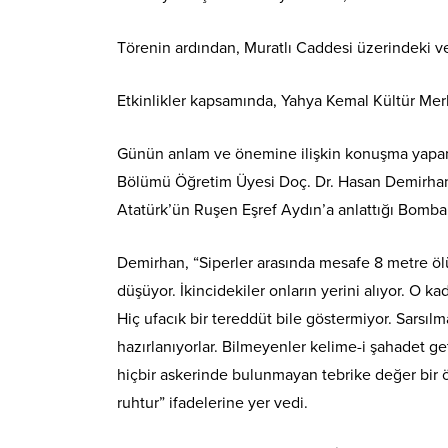
Törenin ardından, Muratlı Caddesi üzerindeki ve 
Etkinlikler kapsamında, Yahya Kemal Kültür Me
Günün anlam ve önemine ilişkin konuşma yapan 
Bölümü Öğretim Üyesi Doç. Dr. Hasan Demirhan,
Atatürk’ün Ruşen Eşref Aydın’a anlattığı Bomba sı
Demirhan, “Siperler arasında mesafe 8 metre öl
düşüyor. İkincidekiler onların yerini alıyor. O ka
Hiç ufacık bir tereddüt bile göstermiyor. Sarsı
hazırlanıyorlar. Bilmeyenler kelime-i şahadet ge
hiçbir askerinde bulunmayan tebrike değer bir ö
ruhtur” ifadelerine yer vedi.