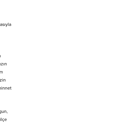
asıyla
n
ızın
am
zin
minnet
gun,
ilçe