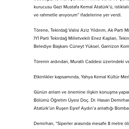
kurucusu Gazi Mustafa Kemal Atatürk’ü, istiklali
ve rahmetle anıyorum” ifadelerine yer verdi.
Törene, Tekirdağ Valisi Aziz Yıldırım, Ak Parti 
İYİ Parti Tekirdağ Milletvekili Enez Kaplan, Te
Belediye Başkanı Cüneyt Yüksel, Garnizon Komu
Törenin ardından, Muratlı Caddesi üzerindeki ve 
Etkinlikler kapsamında, Yahya Kemal Kültür Me
Günün anlam ve önemine ilişkin konuşma yapan 
Bölümü Öğretim Üyesi Doç. Dr. Hasan Demirhan,
Atatürk’ün Ruşen Eşref Aydın’a anlattığı Bomba sı
Demirhan, “Siperler arasında mesafe 8 metre öl