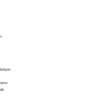
h
biliyor.
e
yanın
yük