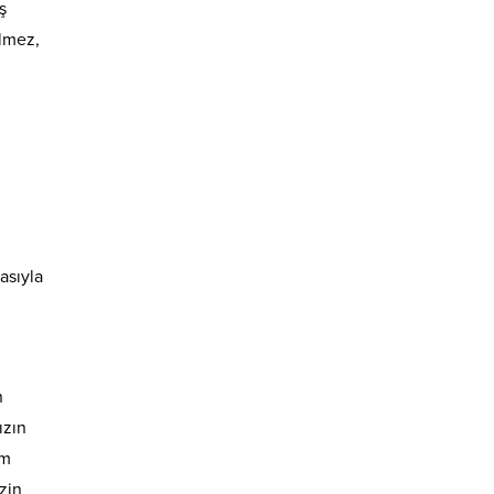
ş
ilmez,
asıyla
n
ızın
am
zin