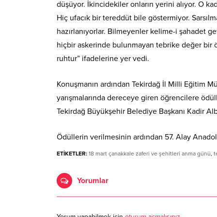
düşüyor. İkincidekiler onların yerini alıyor. O ka
Hiç ufacık bir tereddüt bile göstermiyor. Sarsı
hazırlanıyorlar. Bilmeyenler kelime-i şahadet ge
hiçbir askerinde bulunmayan tebrike değer bir ö
ruhtur” ifadelerine yer vedi.
Konuşmanın ardından Tekirdağ İl Milli Eğitim 
yarışmalarında dereceye giren öğrencilere ödüll
Tekirdağ Büyükşehir Belediye Başkanı Kadir Alba
Ödüllerin verilmesinin ardından 57. Alay Anadol
ETİKETLER:
18 mart çanakkale zaferi ve şehitleri anma günü
,
t
Yorumlar
Yorum yapabilmek için
oturum açmalısınız
.