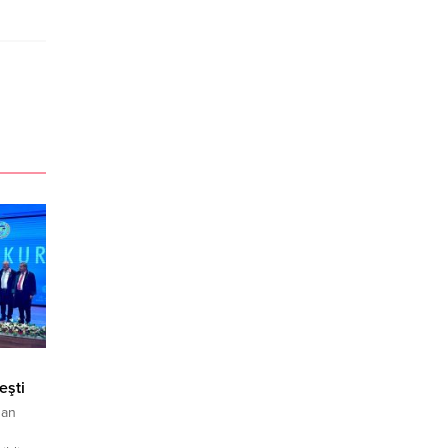
eşti
ğan