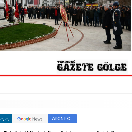
ABONE OL
aylaş