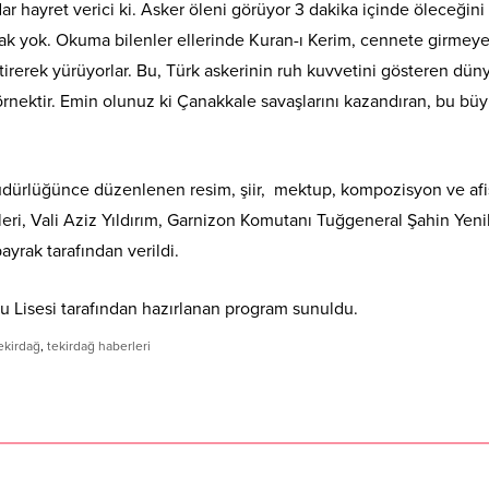
dar hayret verici ki. Asker öleni görüyor 3 dakika içinde öleceğini 
lmak yok. Okuma bilenler ellerinde Kuran-ı Kerim, cennete girmey
tirerek yürüyorlar. Bu, Türk askerinin ruh kuvvetini gösteren dün
rnektir. Emin olunuz ki Çanakkale savaşlarını kazandıran, bu bü
Müdürlüğünce düzenlenen resim, şiir, mektup, kompozisyon ve afi
eri, Vali Aziz Yıldırım, Garnizon Komutanı Tuğgeneral Şahin Yen
yrak tarafından verildi.
u Lisesi tarafından hazırlanan program sunuldu.
ekirdağ
,
tekirdağ haberleri