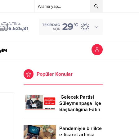
29
ALTIN
°C
TEKIRDAĞ
6.525,81
AÇIK
İŞİM
Popüler Konular
Gelecek Partisi
Süleymanpaşa İlçe
Başkanlığına Fatih
Kurt Atandı
Pandemiyle birlikte
e-ticaret artınca