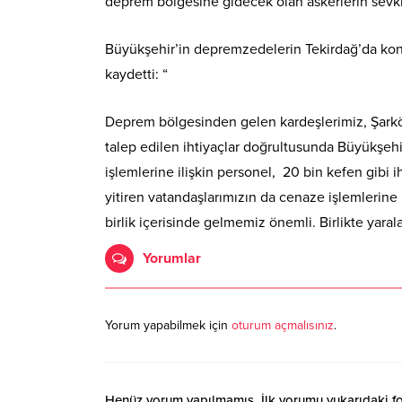
deprem bölgesine gidecek olan askerlerin sevki
Büyükşehir’in depremzedelerin Tekirdağ’da konak
kaydetti: “
Deprem bölgesinden gelen kardeşlerimiz, Şarkö
talep edilen ihtiyaçlar doğrultusunda Büyükşehir
işlemlerine ilişkin personel, 20 bin kefen gibi i
yitiren vatandaşlarımızın da cenaze işlemlerine 
birlik içerisinde gelmemiz önemli. Birlikte yaral
Yorumlar
Yorum yapabilmek için
oturum açmalısınız
.
Henüz yorum yapılmamış. İlk yorumu yukarıdaki form