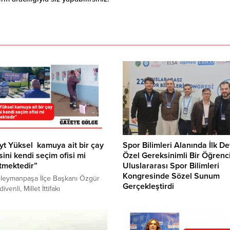
t Yüksel kamuya ait bir çay
Spor Bilimleri Alanında İlk De
ini kendi seçim ofisi mi
Özel Gereksinimli Bir Öğrenc
tmektedir”
Uluslararası Spor Bilimleri
Kongresinde Sözel Sunum
leymanpaşa İlçe Başkanı Özgür
Gerçekleştirdi
venli, Millet İttifakı
başkanı Adayı Kemal
21-24 Kasım 2024 tarihleri arasın
roğlu’nun afişlerinin Süleymanpaşa
Ankara’da düzenlenen 22. Uluslar
esi tarafından kaldırılmasına tepki
Spor Bilimleri Kongresi, Tekirdağ
i. Taşmerdivenli, belediyeye ait
Kemal Üniversitesi Spor Bilimleri