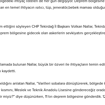
edeki ihtiyaç listeleri de her gün değişiyor. Deprem bölgesine 1
an en temel ihtiyacın ısıtıcı, tüp, jeneratör,bebek maması olduğ
m ettiğini söyleyen CHP Tekirdağ İl Başkanı Volkan Nallar, Tekird
rem bölgesine gidecek olan askerlerin sevkiyatını gerçekleştir
lamada bulunan Nallar, büyük bir özveri ile ihtiyaçların temin edil
 kaydetti.
apıldığını anlatan Nallar, “Varilleri sobalara dönüştürerek, bölgede 
r kısmını, Meslek ve Teknik Anadolu Lisesine göndereceğiz orad
bilir miyiz?” diye düşünürken, 11 tırı deprem bölgesine gönderdik. 1