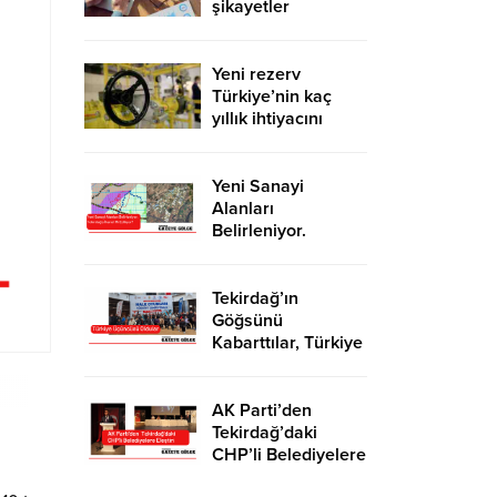
şikayetler
de katlandı
Yeni rezerv
Türkiye’nin kaç
yıllık ihtiyacını
karşılayacak?
Yeni Sanayi
Alanları
Belirleniyor.
Tekirdağ’a İhanet
Mi Ediliyor?
Tekirdağ’ın
Göğsünü
Kabarttılar, Türkiye
Üçüncüsü Oldular
AK Parti’den
Tekirdağ’daki
CHP’li Belediyelere
Eleştiri