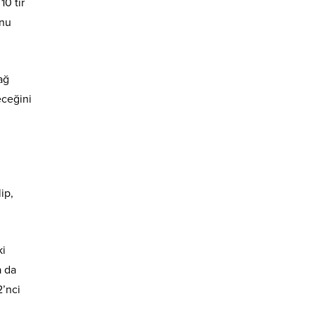
0 tır
unu
ağ
eceğini
ip,
ki
a da
2’nci