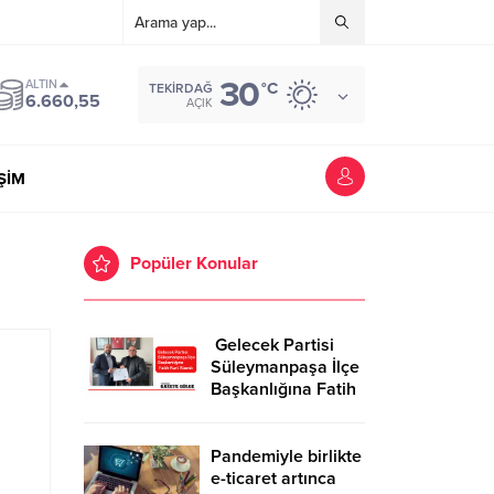
30
ALTIN
°C
TEKIRDAĞ
6.660,55
AÇIK
İŞİM
Popüler Konular
Gelecek Partisi
Süleymanpaşa İlçe
Başkanlığına Fatih
Kurt Atandı
Pandemiyle birlikte
e-ticaret artınca