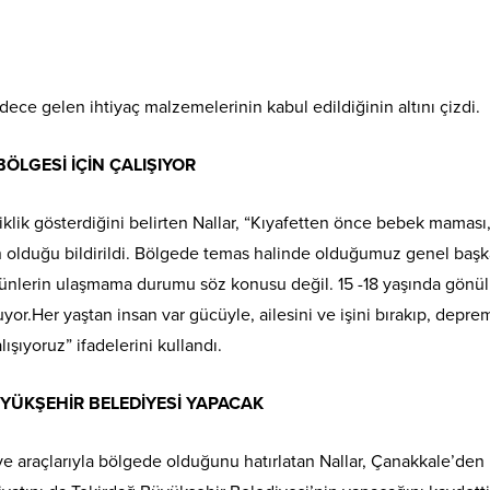
dece gelen ihtiyaç malzemelerinin kabul edildiğinin altını çizdi.
 BÖLGESİ İÇİN ÇALIŞIYOR
klik gösterdiğini belirten Nallar, “Kıyafetten önce bebek maması
ların olduğu bildirildi. Bölgede temas halinde olduğumuz genel baş
Ürünlerin ulaşmama durumu söz konusu değil. 15 -18 yaşında gönül
yor.Her yaştan insan var gücüyle, ailesini ve işini bırakıp, depre
şıyoruz” ifadelerini kullandı.
YÜKŞEHİR BELEDİYESİ YAPACAK
ve araçlarıyla bölgede olduğunu hatırlatan Nallar, Çanakkale’den