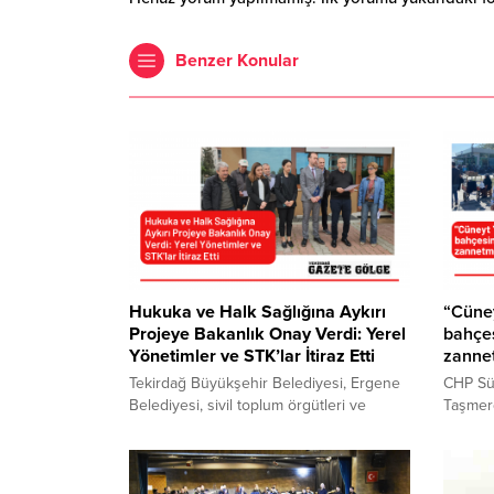
Benzer Konular
Hukuka ve Halk Sağlığına Aykırı
“Cüney
Projeye Bakanlık Onay Verdi: Yerel
bahçes
Yönetimler ve STK’lar İtiraz Etti
zanne
Tekirdağ Büyükşehir Belediyesi, Ergene
CHP Sü
Belediyesi, sivil toplum örgütleri ve
Taşmerdi
meslek odaları, birinci sınıf tarım
Cumhur
topraklarına yapılması planlanan Plastik
Kılıçda
İhtisas Organize Sanayi Bölgesi’ne
Belediy
(PAKOP) ilişkin imar planlarına itiraz etti.
gösterd