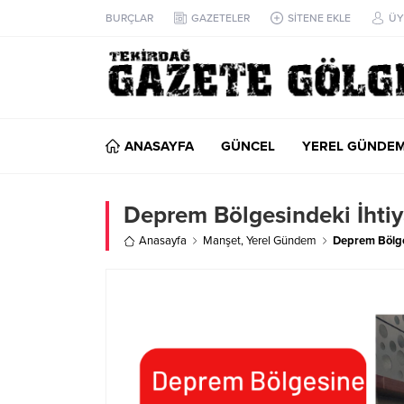
BURÇLAR
GAZETELER
SİTENE EKLE
ÜY
ANASAYFA
GÜNCEL
YEREL GÜNDE
Deprem Bölgesindeki İhtiya
Anasayfa
Manşet
,
Yerel Gündem
Deprem Bölges