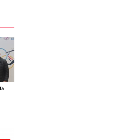
fa
i
da
arası
 Namık