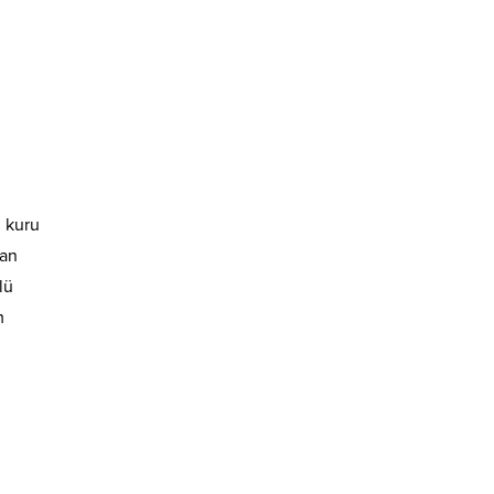
, kuru
kan
lü
m