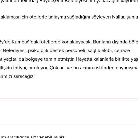
yatını da Tekirdağ Büyükşehir Belediyesi’nin yapacağını kaydetti
laması için otellerle anlaşma sağladığını söyleyen Nallar, şunla
y’de Kumbağ’daki otellerde konaklayacak. Bunların dışında bö
 Belediyesi, psikolojik destek personeli, sağlık ekibi, cenaze
htiyaçları da bölgeye temin etmiştir. Hayatta kalanlarla birlikte ya
ilişkin ihtiyaçlar oluyor. Çok acı ve bu acının üstünden dayanışm
arımızı saracağız”
 aracılığıyla siz yapabilirsiniz.