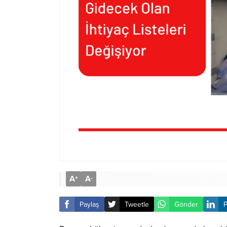
A
A
+
-
Paylaş
Tweetle
Gönder
P