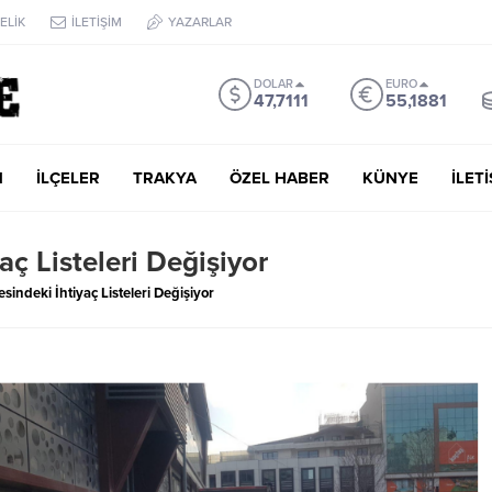
ELİK
İLETİŞİM
YAZARLAR
DOLAR
EURO
47,7111
55,1881
M
İLÇELER
TRAKYA
ÖZEL HABER
KÜNYE
İLET
ç Listeleri Değişiyor
indeki İhtiyaç Listeleri Değişiyor