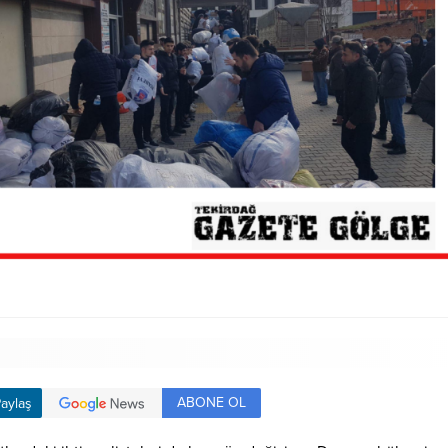
ABONE OL
aylaş