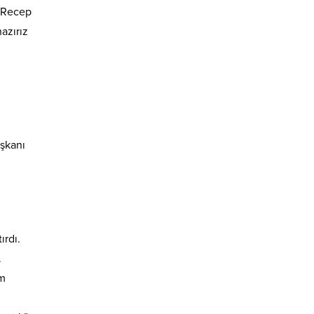
ı Recep
azırız
aşkanı
ırdı.
.
am