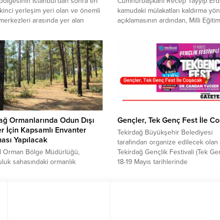
bölgesinin İstanbul’dan sonra en
Cumhurbaşkanı Recep Tayyip Erd
kinci yerleşim yeri olan ve önemli
kamudaki mülakatları kaldırma yö
merkezleri arasında yer alan
açıklamasının ardından, Milli Eğiti
ğ’ın Çorlu İlçesi, hafta sonu
Yusuf Tekin’in öğretmen alımların
l kokuya teslim oldu. Nefes
mülakatın yüzde 50 oranında etkil
 zorluk yaşanan bölgede,
olacağı yönündeki açıklamalarına
şlar sosyal medyadan tepki
Tekirdağ Milletvekili Nurten Yonta
rek, Cimer ve ALO 181’e şikayet
sert tepki geldi. Milletvekili Yontar,
si yönünde çağrıda bulundu.
“Cumhurbaşkanı mülakatı kaldırıy
eri, tekstil sektörü başta...
derken, Milli Eğitim Bakanı neden f
bir dil kullanıyor? Yeni mülakat
sistemiyle,...
dağ Ormanlarında Odun Dışı
Gençler, Tek Genç Fest İle C
r İçin Kapsamlı Envanter
Tekirdağ Büyükşehir Belediyesi
ası Yapılacak
tarafından organize edilecek olan
ul Orman Bölge Müdürlüğü,
Tekirdağ Gençlik Festivali (Tek Ge
luk sahasındaki ormanlık
18-19 Mayıs tarihlerinde
da odun dışı orman ürünlerine
gerçekleştirilecek. Tekirdağ’da 19
 kapsamlı bir envanter ve
Gençlik ve Spor Bayramı bir başk
a çalışması için hizmet alımı
kutlanacak. Tekirdağ’ın genç nüf
ne çıktı. Proje kapsamında toplam
hitap edecek olan Tekirdağ Gençl
ektarlık alanda çalışma
Festivali ile 19 Mayıs coşkusu