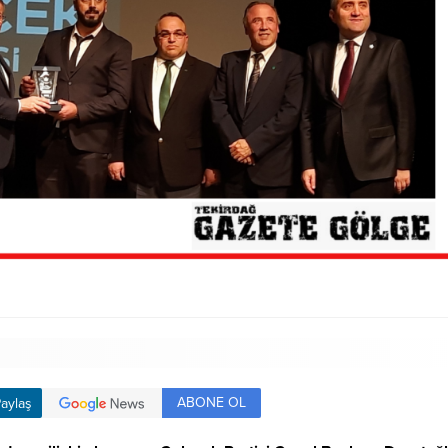
ABONE OL
aylaş