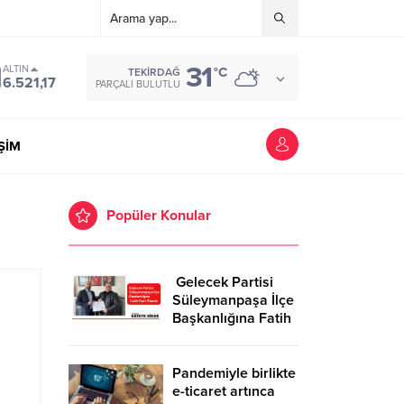
31
ALTIN
°C
TEKIRDAĞ
6.521,17
PARÇALI BULUTLU
İŞİM
Popüler Konular
Gelecek Partisi
Süleymanpaşa İlçe
Başkanlığına Fatih
Kurt Atandı
Pandemiyle birlikte
e-ticaret artınca