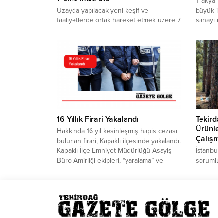
Trakya 
Uzayda yapılacak yeni keşif ve
büyük i
faaliyetlerde ortak hareket etmek üzere 7
sanayi 
ülke, ABD tarafından hazırlanan "Artemis
Tekirda
Anlaşmaları" isimli belgeye imza atma
kimyasa
kararı aldı.
almada
vatanda
göstere
edilme
Kimya, d
16 Yıllık Firari Yakalandı
Tekir
Ürünle
Hakkında 16 yıl kesinleşmiş hapis cezası
Çalışm
bulunan firari, Kapaklı ilçesinde yakalandı.
Kapaklı İlçe Emniyet Müdürlüğü Asayiş
İstanb
Büro Amirliği ekipleri, “yaralama” ve
sorumlu
“yağma” suçlarından toplam 16 yıl
alanlar
kesinleşmiş hapis cezası bulunan R.T’nin
yönelik
yakalanması için çalışma başlattı. Emniyet
planlam
ekipleri, hükümlüyü teknik ve fiziki
ihalesi
takibinin ardından ilçe merkezinde
8 bin h