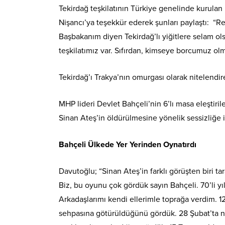
Tekirdağ teşkilatının Türkiye genelinde kurulan
Nişancı’ya teşekkür ederek şunları paylaştı: “Re
Başbakanım diyen Tekirdağ’lı yiğitlere selam ols
teşkilatımız var. Sıfırdan, kimseye borcumuz ol
Tekirdağ’ı Trakya’nın omurgası olarak nitelendi
MHP lideri Devlet Bahçeli’nin 6’lı masa eleştiri
Sinan Ateş’in öldürülmesine yönelik sessizliğe i
Bahçeli Ülkede Yer Yerinden Oynatırdı
Davutoğlu; “Sinan Ateş’in farklı görüşten biri 
Biz, bu oyunu çok gördük sayın Bahçeli. 70’li y
Arkadaşlarımı kendi ellerimle toprağa verdim. 1
sehpasına götürüldüğünü gördük. 28 Şubat’ta nice