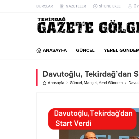
BURÇLAR
GAZETELER
SİTENE EKLE
ÜY
ANASAYFA
GÜNCEL
YEREL GÜNDE
Davutoğlu, Tekirdağ’dan S
Anasayfa
Güncel
,
Manşet
,
Yerel Gündem
Davuto