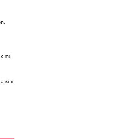
en,
 cimri
ojisini