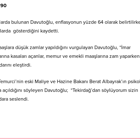
 90
larda bulunan Davutoğlu, enflasyonun yüzde 64 olarak belirtilirk
larda gösterdiğini kaydetti.
aşlara düşük zamlar yapıldığını vurgulayan Davutoğlu, “İmar
larına kasaları açanlar, memur ve emekli maaşlarına zam yaparken
arını eleştirdi.
emurci’nin eski Maliye ve Hazine Bakanı Berat Albayrak’ın psikol
 açıldığını söyleyen Davutoğlu; “Tekirdağ’dan söylüyorum sizin
dara seslendi.