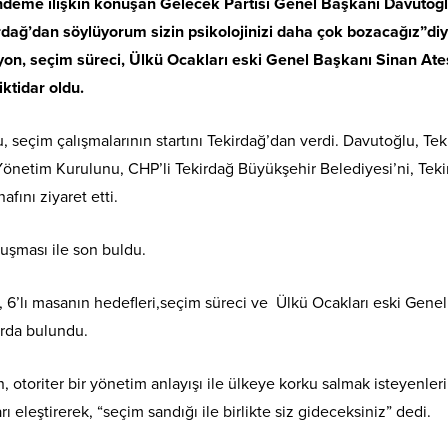
ündeme ilişkin konuşan Gelecek Partisi Genel Başkanı Davutoğl
irdağ’dan söylüyorum sizin psikolojinizi daha çok bozacağız”di
yon, seçim süreci, Ülkü Ocakları eski Genel Başkanı Sinan Ate
ktidar oldu.
seçim çalışmalarının startını Tekirdağ’dan verdi. Davutoğlu, Tek
önetim Kurulunu, CHP’li Tekirdağ Büyükşehir Belediyesi’ni, Tek
afını ziyaret etti.
luşması ile son buldu.
 6’lı masanın hedefleri,seçim süreci ve Ülkü Ocakları eski Genel
arda bulundu.
 otoriter bir yönetim anlayışı ile ülkeye korku salmak isteyenler
eleştirerek, “seçim sandığı ile birlikte siz gideceksiniz” dedi.