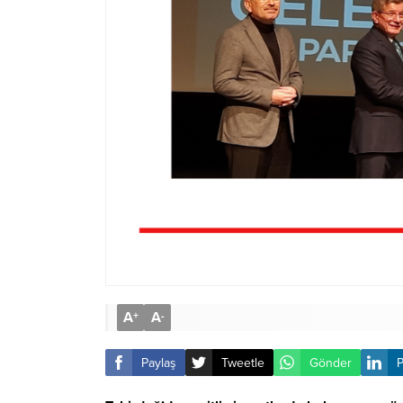
A
A
+
-
Paylaş
Tweetle
Gönder
P