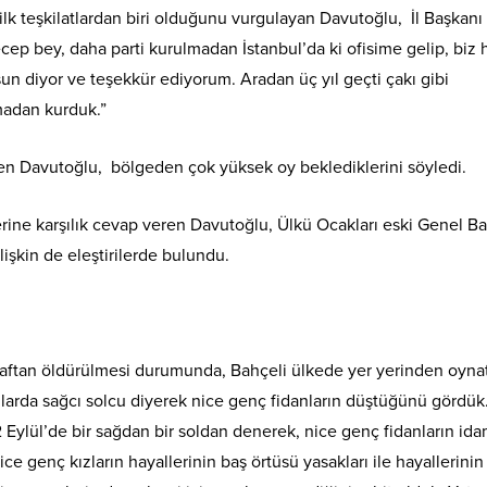
 ilk teşkilatlardan biri olduğunu vurgulayan Davutoğlu, İl Başkan
cep bey, daha parti kurulmadan İstanbul’da ki ofisime gelip, biz h
un diyor ve teşekkür ediyorum. Aradan üç yıl geçti çakı gibi
madan kurduk.”
ren Davutoğlu, bölgeden çok yüksek oy beklediklerini söyledi.
lerine karşılık cevap veren Davutoğlu, Ülkü Ocakları eski Genel B
lişkin de eleştirilerde bulundu.
taraftan öldürülmesi durumunda, Bahçeli ülkede yer yerinden oynat
ıllarda sağcı solcu diyerek nice genç fidanların düştüğünü gördük
2 Eylül’de bir sağdan bir soldan denerek, nice genç fidanların id
 genç kızların hayallerinin baş örtüsü yasakları ile hayallerinin