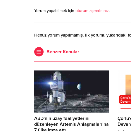
Yorum yapabilmek için
oturum açmalısınız
.
Henüz yorum yapılmamış. İlk yorumu yukarıdaki form
Benzer Konular
ABD’nin uzay faaliyetlerini
Çorlu
düzenleyen Artemis Anlaşmaları’na
Devam
7 ülke imza attı