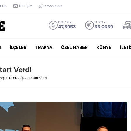
ELİK
İLETİŞİM
YAZARLAR
DOLAR
EURO
47,5953
55,0659
M
İLÇELER
TRAKYA
ÖZEL HABER
KÜNYE
İLET
tart Verdi
ğlu, Tekirdağ’dan Start Verdi