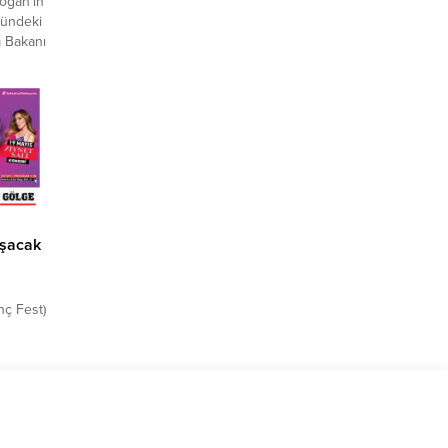
oğan’ın
nündeki
m Bakanı
da
i
 CHP
r’dan
oruz
arklı
oşacak
nç Fest)
 Mayıs
a
usuna
ik