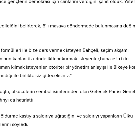
ce gençlerin demokrasi için canlarını verdiğini şahit olduk. Yeter 
lde edildiğini belirterek, 6’lı masaya göndermede bulunmasına değ
formülleri ile bize ders vermek isteyen Bahçeli, seçim akşamı
arın kanları üzerinde iktidar kurmak isteyenler,buna asla izin
an kılmak isteyenler, otoriter bir yönetim anlayışı ile ülkeye ko
dığı ile birlikte siz gideceksiniz.”
utoğlu, ülkücülerin sembol isimlerinden olan Gelecek Partisi Gene
ıyı da hatırlattı.
ürme kastıyla saldırıya uğradığını ve saldırıyı yapanların Ülkü
lerini söyledi.