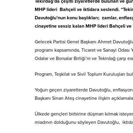
Tekirdağ’da çeşitli ziyaretlerde bulunan ve g
MHP lideri Bahçeli ve iktidara seslendi. “Tek
Davutoğlu’nun konu başlıkları; zamlar, enflas
cinayetine sessiz kalan MHP lideri Bahçeli ve i
Gelecek Partisi Genel Başkanı Ahmet Davutoğlu, 
programı kapsamında, Ticaret ve Sanayi Odası Y
Odalar ve Borsalar Birliği’ni ve Tekirdağ çarşı esn
Program, Teşkilat ve Sivil Toplum Kuruluşları bu
Yoğun geçen ziyaretlerde Davutoğlu, enflasyon,
Başkanı Sinan Ateş cinayetine ilişkin açıklamal
Ülkede gençleri birbirine düşman kılmak isteyen,
miadının dolduğunu söyleyen Davutoğlu, iktidarı 