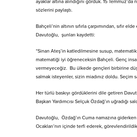
ayaklar altına alındığını gördük. 15 Temmuz’da ni
sözlerini paylaştı.
Bahçeli’nin altının sıfırla çarpımından, sıfır e
Davutoğlu, şunları kaydetti:
“Sinan Ateş’in katledilmesine susup, matematik 
matematiği iyi öğreneceksin Bahçeli. Genç insanl
vermeyeceğiz. Bu ülkede gençleri birbirine düşm
salmak isteyenler, sizin miadınız doldu. Seçim san
Her türlü baskıyı gördüklerini dile getiren Dav
Başkan Yardımcısı Selçuk Özdağ’ın uğradığı saldır
Davutoğlu, Özdağ’ın Cuma namazına giderken öld
Ocakları’nın içinde terfi ederek, görevlendirildik