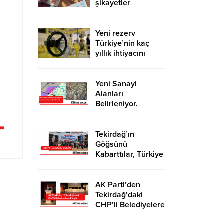
şikayetler
de katlandı
Yeni rezerv
Türkiye’nin kaç
yıllık ihtiyacını
karşılayacak?
Yeni Sanayi
Alanları
Belirleniyor.
Tekirdağ’a İhanet
Mi Ediliyor?
Tekirdağ’ın
Göğsünü
Kabarttılar, Türkiye
Üçüncüsü Oldular
AK Parti’den
Tekirdağ’daki
CHP’li Belediyelere
Eleştiri