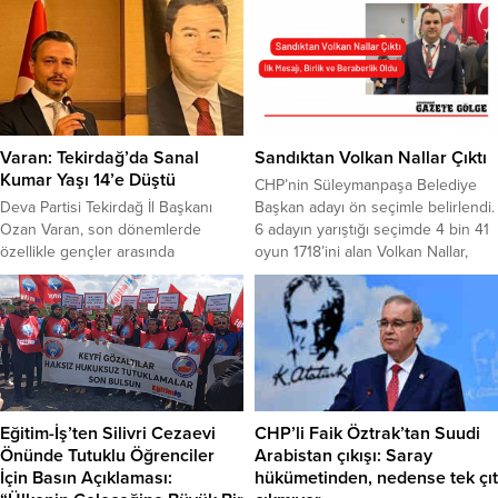
Varan: Tekirdağ’da Sanal
Sandıktan Volkan Nallar Çıktı
Kumar Yaşı 14’e Düştü
CHP’nin Süleymanpaşa Belediye
Deva Partisi Tekirdağ İl Başkanı
Başkan adayı ön seçimle belirlendi.
Ozan Varan, son dönemlerde
6 adayın yarıştığı seçimde 4 bin 41
özellikle gençler arasında
oyun 1718’ini alan Volkan Nallar,
yaygınlaşan sanal kumar
Süleymanpaşa Belediye Başkan
bağımlılığına dikkat çekti.
adaylığına seçildi. Kişiye özel
Tekirdağ’da sanal kumar yaşının
tezahürat istemeyen Nallar, 2019
14’e düştüğünü kaydeden
seçimlerinde nasıl kaybedildiğinin
Varan,kredi alıp kredi kartı sahibi
farkında olduğunu vurgulayarak,
olabilen gençlerin, kumar sitelerinin
birlik, beraberlik mesajı verdi.
tuzağına düştüğünü belirtti Konuyla
Cumhuriyet Halk Partisi
ilgili yaptığı basın açıklamasında,
Süleymanpaşa İlçe Başkanlığı
Eğitim-İş’ten Silivri Cezaevi
CHP’li Faik Öztrak’tan Suudi
kumarın 1996 yılında yasaklandığını
tarafından Yeni Sanayi...
Önünde Tutuklu Öğrenciler
Arabistan çıkışı: Saray
ancak gelişen teknolojiyle birlikte...
İçin Basın Açıklaması:
hükümetinden, nedense tek çıt