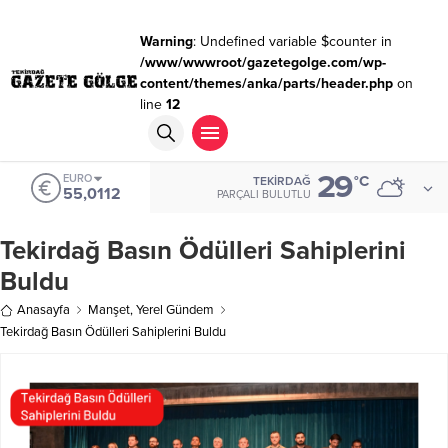
Warning
: Undefined variable $counter in
/www/wwwroot/gazetegolge.com/wp-
content/themes/anka/parts/header.php
on
line
12
29
EURO
°C
TEKIRDAĞ
55,0112
PARÇALI BULUTLU
Tekirdağ Basın Ödülleri Sahiplerini
Buldu
Anasayfa
Manşet
,
Yerel Gündem
Tekirdağ Basın Ödülleri Sahiplerini Buldu