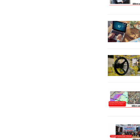
statüde olan bazı gazetelere
katılımıyla İstanbul’da düzenlendi.
yüksek tutarda fatura kesilmesi ve...
Türkiye’de şirket yönetim...