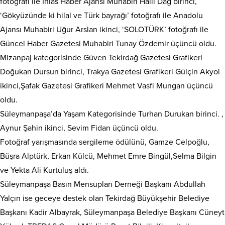
fotoğrafı ile İhlas Haber Ajansı Muhabiri Halil Dağ birinci,
‘Gökyüzünde ki hilal ve Türk bayrağı’ fotoğrafı ile Anadolu
Ajansı Muhabiri Uğur Arslan ikinci, ‘SOLOTÜRK’ fotoğrafı ile
Güncel Haber Gazetesi Muhabiri Tunay Özdemir üçüncü oldu.
Mizanpaj kategorisinde Güven Tekirdağ Gazetesi Grafikeri
Doğukan Dursun birinci, Trakya Gazetesi Grafikeri Gülçin Akyol
ikinci,Şafak Gazetesi Grafikeri Mehmet Vasfi Mungan üçüncü
oldu.
Süleymanpaşa’da Yaşam Kategorisinde Turhan Durukan birinci. ,
Aynur Şahin ikinci, Sevim Fidan üçüncü oldu.
Fotoğraf yarışmasında sergileme ödülünü, Gamze Celpoğlu,
Büşra Alptürk, Erkan Külcü, Mehmet Emre Bingül,Selma Bilgin
ve Yekta Ali Kurtuluş aldı.
Süleymanpaşa Basın Mensupları Derneği Başkanı Abdullah
Yalçın ise geceye destek olan Tekirdağ Büyükşehir Belediye
Başkanı Kadir Albayrak, Süleymanpaşa Belediye Başkanı Cüneyt