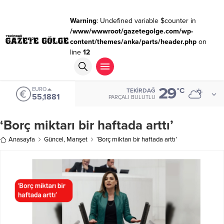
Warning
: Undefined variable $counter in
/www/wwwroot/gazetegolge.com/wp-
content/themes/anka/parts/header.php
on
line
12
29
EURO
°C
TEKIRDAĞ
55,1881
PARÇALI BULUTLU
‘Borç miktarı bir haftada arttı’
Anasayfa
Güncel
,
Manşet
‘Borç miktarı bir haftada arttı’