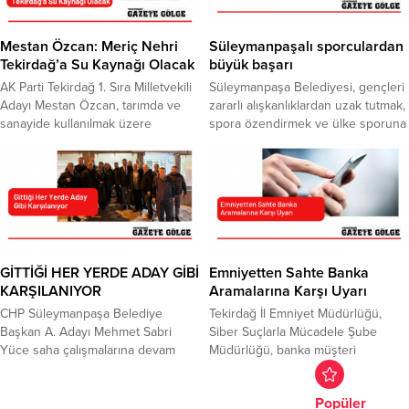
şantaj ve tehdit suçlarını işleyen
büyük başarısını da gözler önüne
yurtdışı bağlantılı organize suç
serdi. Rapora göre Asyaport, 2024
örgütü mensubu 7’si Bulgaristan
yılında 2 milyon 98 bin 255 TEU
Mestan Özcan: Meriç Nehri
Süleymanpaşalı sporculardan
vatandaşı olan 18 kişi gözaltına
konteyner elleçleyerek Türkiye’nin
Tekirdağ’a Su Kaynağı Olacak
büyük başarı
alındı. Gözaltına alınan 18 şüpheli
en yüksek işlem hacmine ulaşan
AK Parti Tekirdağ 1. Sıra Milletvekili
Süleymanpaşa Belediyesi, gençleri
emniyette ki işlemlerinin...
limanı...
Adayı Mestan Özcan, tarımda ve
zararlı alışkanlıklardan uzak tutmak,
sanayide kullanılmak üzere
spora özendirmek ve ülke sporuna
Tekirdağ’a Meriç Nehri’nden su
yeni yetenekler kazandırmak
getirilmesine yönelik çalışmalar
amaçlarıyla 10 yıl önce kurduğu
olduğunu kaydetti. Tekirdağ’da
Süleymanpaşa Gençlik ve Spor
yapılması gereken en önemli
Kulübü ile birçok spor dalında ülke
çalışmalardan bir tanesinin tarım
hatta dünya çapında sporcular
olduğunu söyleyen Özcan, hem
yetiştirmeye ve bu çabasının
sanayi hem de tarımda
meyvelerini toplamaya devam
kullanabilecek temiz su kaynağı
ediyor. İKİ TURNUVADAN İKİ
GİTTİĞİ HER YERDE ADAY GİBİ
Emniyetten Sahte Banka
getirmeyi planladıklarını belirtti.
BRONZLA DÖNDÜLER Son olarak
KARŞILANIYOR
Aramalarına Karşı Uyarı
Söz konusu projeyi...
19...
CHP Süleymanpaşa Belediye
Tekirdağ İl Emniyet Müdürlüğü,
Başkan A. Adayı Mehmet Sabri
Siber Suçlarla Mücadele Şube
Yüce saha çalışmalarına devam
Müdürlüğü, banka müşteri
ediyor. Özel ziyaretlerin yanı sıra
hizmetlerini taklit ederek yapılan
gün bitiminde belirli noktalardaki
sahte aramalara ilişkin uyarıda
Popüler
kahvehane toplantılarını da
bulundu.Son zamanlarda