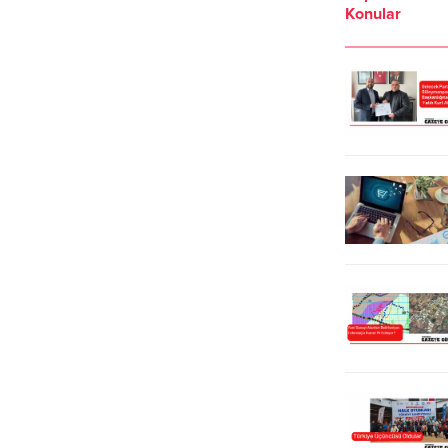
Konular
sürdüren Yüce gittiği her yerde
dolandırıcıların, bankaların müşteri
adeta başkan olmuş gibi
hizmetlerinden arama yaptığını
karşılanıyor.Cumhuriyet Halk
belirterek, birçok kişinin hesap
Partisi’nin Süleymanpaşa Belediye
bilgilerine erişim sağladığına ilişkin
Başkan A. Adayı Mehmet Sabri
şikayetler, her geçen gün
Yüce gittiği her yerde adeta
artıyor.Emniyet Müdürlüğü
başkan adayı...
tarafından yapılan açıklamada, bu
tür aramaların dolandırıcılık amaçlı
olduğuna...