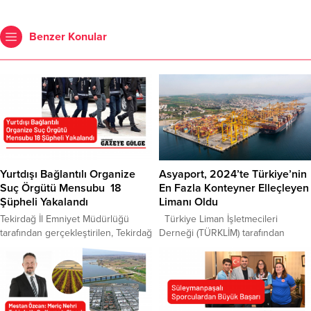
Benzer Konular
Yurtdışı Bağlantılı Organize
Asyaport, 2024’te Türkiye’nin
Suç Örgütü Mensubu 18
En Fazla Konteyner Elleçleyen
Şüpheli Yakalandı
Limanı Oldu
Tekirdağ İl Emniyet Müdürlüğü
Türkiye Liman İşletmecileri
tarafından gerçekleştirilen, Tekirdağ
Derneği (TÜRKLİM) tarafından
merkezli ‘KAFES-36’ operasyonu
yayımlanan “Türkiye Limancılık
kapsamında yurtdışı bağlantılı
Sektörü 2025 Raporu”, Türkiye’nin
Organize Suç Örgütü mensubu 18
deniz ticareti performansına ışık
şüpheli yakalandı. Düzenlenen
tutarken, Tekirdağ’da faaliyet
operasyonda, nitelikli dolandırıcılık,
gösteren Asyaport Limanı’nın