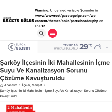
Warning
: Undefined variable $counter in
/www/wwwroot/gazetegolge.com/wp-
content/themes/anka/parts/header.php
on
line
12
29
EURO
°C
TEKIRDAĞ
55,1881
PARÇALI BULUTLU
Şarköy İlçesinin İki Mahallesinin İçme
Suyu Ve Kanalizasyon Sorunu
Çözüme Kavuşturuldu
Anasayfa
İlçeler
,
Manşet
Şarköy İlçesinin İki Mahallesinin İçme Suyu Ve Kanalizasyon Sorunu Çözüme
Kavuşturuldu