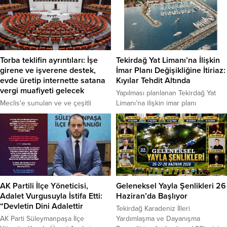
uyutulmasına ilişkin yasa tasarısı ve
kaldıklarını söyledi. Eksikliklerini 31
Filistin’de ki katliama ilişkin
Mart Mahalli İdareler Seçimleri’nde
meydanlarda tek ses oldu. Tekirdağ
telafi etmeye çalışacaklarını
Kent Konseyi, sahiplenilmeyen
söyleyen Erdoğan, “Bunun için
sokak köpeklerinin bir ay içinde
önümüzde 50 gün var. Bu 50 günü
uyutulması kapsamında planlanan
çok iyi değerlendirmemiz lazım.
Torba teklifin ayrıntıları: İşe
Tekirdağ Yat Limanı’na İlişkin
yasal düzenlemeyle ilgili, KESK...
Hata varsa düzeltecek, sıkıntı
girene ve işverene destek,
İmar Planı Değişikliğine İtiriaz:
varsa...
evde üretip internette satana
Kıyılar Tehdit Altında
vergi muafiyeti gelecek
Yapılması planlanan Tekirdağ Yat
Meclis'e sunulan ve ve çeşitli
Limanı’na ilişkin imar planı
istihdam desteklerini öngören
değişikliğine TMMOB, bazı sivil
teklifindeki 43 maddenin ayrıntıları
toplum kuruluşu temsilcileri ve
belli olmaya başladı.
şehirdeki vatandaşlar itiraz etti.
İtiraz dilekçesinde, değişikliklerin
kıyı ekosistemi ve doğal denge
üzerinde olumsuz etkiler
yaratabileceği ve projenin halkın
kıyı kullanımını kısıtlaması riski
AK Partili İlçe Yöneticisi,
Geleneksel Yayla Şenlikleri 26
taşıdığı belirtildi. Tekirdağ Yat Limanı
Adalet Vurgusuyla İstifa Etti:
Haziran’da Başlıyor
projesi kapsamında 1/1000 ölçekli
“Devletin Dini Adalettir
Tekirdağ Karadeniz İlleri
uygulama imar...
AK Parti Süleymanpaşa İlçe
Yardımlaşma ve Dayanışma