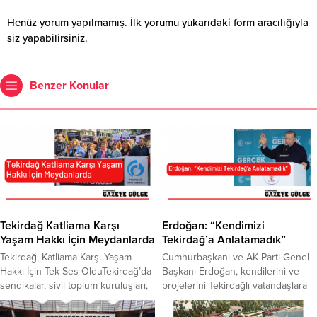
Henüz yorum yapılmamış. İlk yorumu yukarıdaki form aracılığıyla
siz yapabilirsiniz.
Benzer Konular
Tekirdağ Katliama Karşı
Erdoğan: “Kendimizi
Yaşam Hakkı İçin Meydanlarda
Tekirdağ’a Anlatamadık”
Tekirdağ, Katliama Karşı Yaşam
Cumhurbaşkanı ve AK Parti Genel
Hakkı İçin Tek Ses OlduTekirdağ’da
Başkanı Erdoğan, kendilerini ve
sendikalar, sivil toplum kuruluşları,
projelerini Tekirdağlı vatandaşlara
Tekirdağ Kent Konseyi ve hak
tam olarak anlatamadıklarını,
savunucuları, sokak hayvanlarının
Tekirdağ’ı ikna etmeye yetersiz