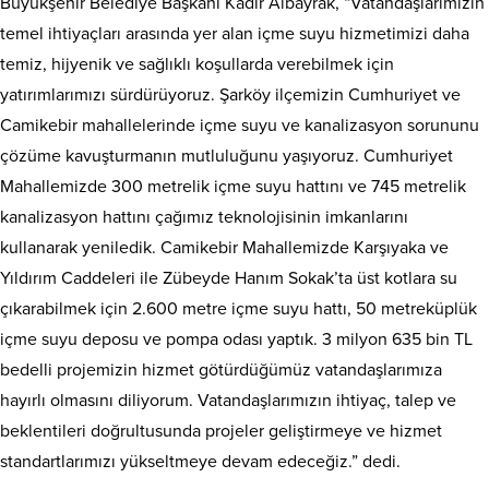
Büyükşehir Belediye Başkanı Kadir Albayrak, “Vatandaşlarımızın
temel ihtiyaçları arasında yer alan içme suyu hizmetimizi daha
temiz, hijyenik ve sağlıklı koşullarda verebilmek için
yatırımlarımızı sürdürüyoruz. Şarköy ilçemizin Cumhuriyet ve
Camikebir mahallelerinde içme suyu ve kanalizasyon sorununu
çözüme kavuşturmanın mutluluğunu yaşıyoruz. Cumhuriyet
Mahallemizde 300 metrelik içme suyu hattını ve 745 metrelik
kanalizasyon hattını çağımız teknolojisinin imkanlarını
kullanarak yeniledik. Camikebir Mahallemizde Karşıyaka ve
Yıldırım Caddeleri ile Zübeyde Hanım Sokak’ta üst kotlara su
çıkarabilmek için 2.600 metre içme suyu hattı, 50 metreküplük
içme suyu deposu ve pompa odası yaptık. 3 milyon 635 bin TL
bedelli projemizin hizmet götürdüğümüz vatandaşlarımıza
hayırlı olmasını diliyorum. Vatandaşlarımızın ihtiyaç, talep ve
beklentileri doğrultusunda projeler geliştirmeye ve hizmet
standartlarımızı yükseltmeye devam edeceğiz.” dedi.