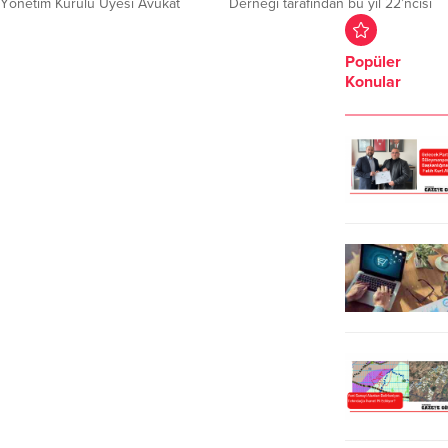
Yönetim Kurulu Üyesi Avukat
Derneği tarafından bu yıl 22’ncisi
Orhan Göçen, adaletin zedelendiği
düzenlenecek olan Karadeniz Yayla
ve demokrasiye zarar verildiği
Şenliği, 26-27-28 Haziran tarihleri
Popüler
gerekçesiyle istifa ettiğini açıkladı.
arasında Süleymanpaşa’da
Konular
İstanbul Büyükşehir Belediye
gerçekleştirilecek. Üç gün sürecek
Başkanı Ekrem İmamoğlu’na ilişkin
organizasyonda Karadeniz kültürü,
süreç ve İstanbul Barosu
müzik, folklor ve yöresel lezzetler
yönetiminin görevden alınmasının
Tekirdağlılarla buluşacak. Şenlik
ardından, Gökçen, sosyal medya
öncesinde düzenlenen basın
hesabından “Devletin dini adalettir”
toplantısında açıklamalarda bulunan
sözleriyle istifa ettiğini kamuoyu ile
Dernek Başkanı Muharrem Akyüz,
paylaştı. Göçen, sosyal...
organizasyon hazırlıklarının
tamamlandığını belirterek...