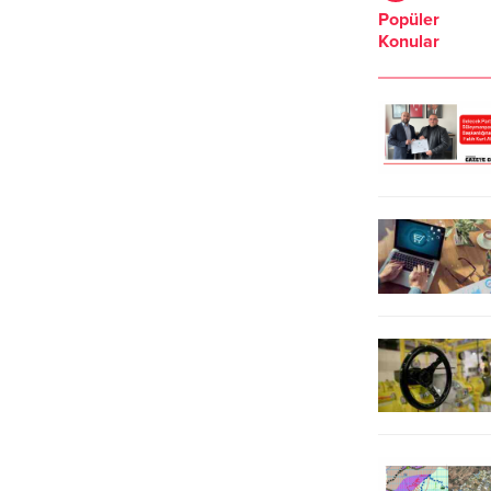
Popüler
İnternet Medya Birliği (TİMBİR)
düzenlenecek ve geleneksel hale
Konular
tarafından Tekirdağ’da “Sivil Toplum
gelmesi hedeflenen şenlik, saat
Medya Buluşmaları’ programı
17.00’de kortej ile başlayacak.
düzenlendi. Programda konuşma
Kortej kapsamında Çinili Fırın
yapan TİMBİR Genel Başkanı Dr.
önünde buluşacak ekipler
Süleyman Basa, medyanın
vatandaşlar ile birlikte sahil dolgu
internetteki yerine vurgu yaparken,
alana kadar yürüyecek. ŞENLİK
hazırlanan bütün projelerde
ATEŞİ COŞKUYU DORUĞA
medyaya büyük önem verilmesi...
ÇIKARACAK Yürüyüş sonrası
saatler 18.00’i...