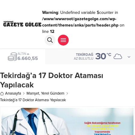
Warning
: Undefined variable $counter in
/www/wwwroot/gazetegolge.com/wp-
content/themes/anka/parts/header.php
on
line
12
30
ALTIN
°C
TEKIRDAĞ
6.660,55
AZ BULUTLU
Tekirdağ’a 17 Doktor Ataması
Yapılacak
Anasayfa
Manşet
,
Yerel Gündem
Tekirdağ’a 17 Doktor Ataması Yapılacak