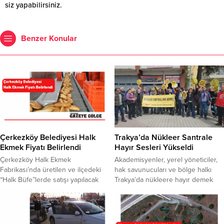
siz yapabilirsiniz.
Benzer Konular
Çerkezköy Belediyesi Halk
Trakya’da Nükleer Santrale
Ekmek Fiyatı Belirlendi
Hayır Sesleri Yükseldi
Çerkezköy Halk Ekmek
Akademisyenler, yerel yöneticiler,
Fabrikası’nda üretilen ve ilçedeki
hak savunucuları ve bölge halkı
“Halk Büfe”lerde satışı yapılacak
Trakya’da nükleere hayır demek
olan 220 gram ekmeğin 3 TL’den
için bir araya geldi. Kırklareli’nde
satılması kararlaştırıldı. Halk pide de
İğneada Longoz Ormanları Milli
yeni hafta itibariyle satışa
Parkı’na yakın bir alanda planlanan
sunulacak. Pidenin fiyatı da
nükleer santral projesine karşı bilim