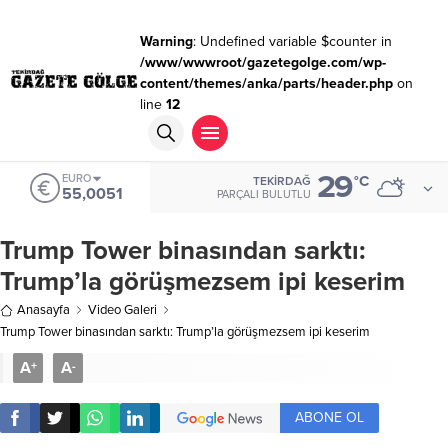
Warning
: Undefined variable $counter in
/www/wwwroot/gazetegolge.com/wp-
content/themes/anka/parts/header.php
on
line
12
29
EURO
°C
TEKIRDAĞ
55,0051
PARÇALI BULUTLU
Trump Tower binasından sarktı:
Trump’la görüşmezsem ipi keserim
Anasayfa
Video Galeri
Trump Tower binasından sarktı: Trump’la görüşmezsem ipi keserim
A
A
+
-
ABONE OL