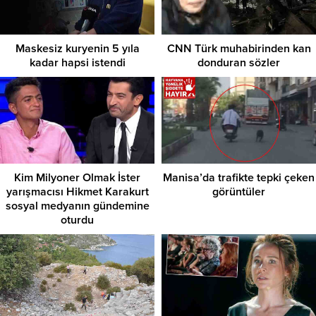
Maskesiz kuryenin 5 yıla
CNN Türk muhabirinden kan
kadar hapsi istendi
donduran sözler
Kim Milyoner Olmak İster
Manisa’da trafikte tepki çeken
yarışmacısı Hikmet Karakurt
görüntüler
sosyal medyanın gündemine
oturdu