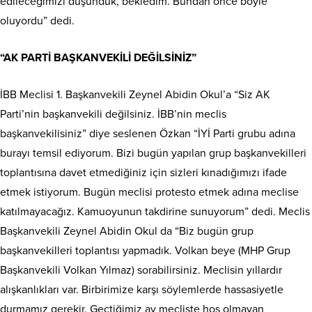
edileceğimizi düşündük, bekledim. Bundan önce böyle
oluyordu” dedi.
“AK PARTİ BAŞKANVEKİLİ DEĞİLSİNİZ”
İBB Meclisi 1. Başkanvekili Zeynel Abidin Okul’a “Siz AK
Parti’nin başkanvekili değilsiniz. İBB’nin meclis
başkanvekilisiniz” diye seslenen Özkan “İYİ Parti grubu adına
burayı temsil ediyorum. Bizi bugün yapılan grup başkanvekilleri
toplantısına davet etmediğiniz için sizleri kınadığımızı ifade
etmek istiyorum. Bugün meclisi protesto etmek adına meclise
katılmayacağız. Kamuoyunun takdirine sunuyorum” dedi. Meclis
Başkanvekili Zeynel Abidin Okul da “Biz bugün grup
başkanvekilleri toplantısı yapmadık. Volkan beye (MHP Grup
Başkanvekili Volkan Yılmaz) sorabilirsiniz. Meclisin yıllardır
alışkanlıkları var. Birbirimize karşı söylemlerde hassasiyetle
durmamız gerekir. Geçtiğimiz ay mecliste hoş olmayan