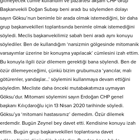
gitmeyecek cümle kullandım ve pazartesi akşam CHP Grup
Başkanvekili Doğan Subaşı beni aradı bu söylemden dolayı
sayın Göksu’nun benimle bir arada olmak istemediğini, bir daha
grup başkanvekilleri toplantısında benimle olmak istemediğini
söyledi. Meclis başkanvekilimiz sabah beni aradı aynı konuyu
söylediler. Ben de kullandığım ‘narsizmin gölgesinde mitomanik
varsayımlar üzerine bir konuşma yapılacak’ cümlesini izah ettim.
Bu konuyla ilgili özür dilemem gerektiği bana söylendi. Ben de
özür dilemeyeceğimi, çünkü bizim grubumuza ‘yancılar, malı
götürenler, yandaşlar…’ söylemini kullanmaya devam ettiğini
söyledim. Mecliste daha önceki mutabakatımıza uymayan
Göksu’dur. Mitomani söylemini sayın Erdoğan CHP genel
başkanı Kılıçdaroğlu için 13 Nisan 2020 tarihinde söyledi.
Göksu’ya ‘mitomani hastasısınız’ demedim. Özür dilemek
erdemdir. Bugün Zeynel bey davet etti. Kendisine konuyu izah
ettim. Bugün grup başkanvekilleri toplantısına davet