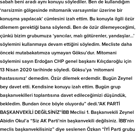
sabah beni aradı aynı konuyu söylediler. Ben de kullandığım
‘narsizmin gölgesinde mitomanik varsayımlar üzerine bir
konuşma yapılacak’ cümlesini izah ettim. Bu konuyla ilgili özür
dilemem gerektiği bana söylendi. Ben de özür dilemeyeceğimi,
çünkü bizim grubumuza ‘yancılar, malı götürenler, yandaşlar…’
söylemini kullanmaya devam ettiğini söyledim. Mecliste daha
önceki mutabakatımıza uymayan Göksu’dur. Mitomani
söylemini sayın Erdoğan CHP genel başkanı Kılıçdaroğlu için
13 Nisan 2020 tarihinde söyledi. Göksu’ya ‘mitomani
hastasısınız’ demedim. Özür dilemek erdemdir. Bugün Zeynel
bey davet etti. Kendisine konuyu izah ettim. Bugün grup
başkanvekilleri toplantısına davet edileceğimizi düşündük,
bekledim. Bundan önce böyle oluyordu” dedi.“AK PARTİ
BAŞKANVEKİLİ DEĞİLSİNİZ”İBB Meclisi 1. Başkanvekili Zeynel
Abidin Okul’a “Siz AK Parti’nin başkanvekili değilsiniz. İBB’nin
meclis başkanvekilisiniz” diye seslenen Özkan “İYİ Parti grubu