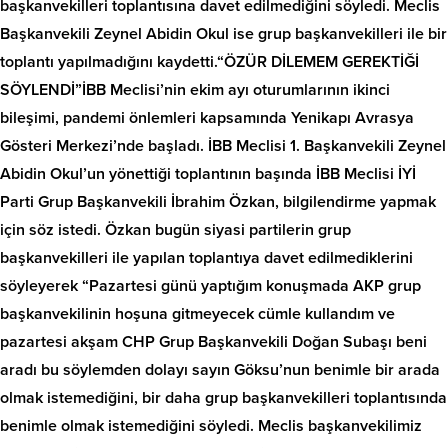
başkanvekilleri toplantısına davet edilmediğini söyledi. Meclis
Başkanvekili Zeynel Abidin Okul ise grup başkanvekilleri ile bir
toplantı yapılmadığını kaydetti.“ÖZÜR DİLEMEM GEREKTİĞİ
SÖYLENDİ”İBB Meclisi’nin ekim ayı oturumlarının ikinci
bileşimi, pandemi önlemleri kapsamında Yenikapı Avrasya
Gösteri Merkezi’nde başladı. İBB Meclisi 1. Başkanvekili Zeynel
Abidin Okul’un yönettiği toplantının başında İBB Meclisi İYİ
Parti Grup Başkanvekili İbrahim Özkan, bilgilendirme yapmak
için söz istedi. Özkan bugün siyasi partilerin grup
başkanvekilleri ile yapılan toplantıya davet edilmediklerini
söyleyerek “Pazartesi günü yaptığım konuşmada AKP grup
başkanvekilinin hoşuna gitmeyecek cümle kullandım ve
pazartesi akşam CHP Grup Başkanvekili Doğan Subaşı beni
aradı bu söylemden dolayı sayın Göksu’nun benimle bir arada
olmak istemediğini, bir daha grup başkanvekilleri toplantısında
benimle olmak istemediğini söyledi. Meclis başkanvekilimiz