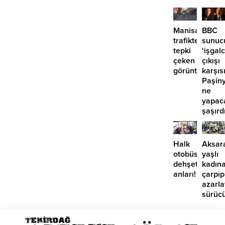
Manisa’da
BBC
trafikte
sunuc
tepki
‘işgalc
çeken
çıkışı
görüntüler
karşıs
Paşin
ne
yapac
şaşırdı
Halk
Aksar
otobüsünde
yaşlı
dehşet
kadın
anları!
çarpıp
azarl
sürüc