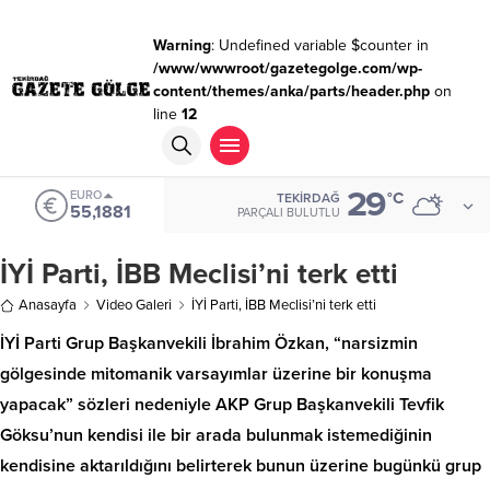
Warning
: Undefined variable $counter in
/www/wwwroot/gazetegolge.com/wp-
content/themes/anka/parts/header.php
on
line
12
29
EURO
°C
TEKIRDAĞ
55,1881
PARÇALI BULUTLU
İYİ Parti, İBB Meclisi’ni terk etti
Anasayfa
Video Galeri
İYİ Parti, İBB Meclisi’ni terk etti
İYİ Parti Grup Başkanvekili İbrahim Özkan, “narsizmin
gölgesinde mitomanik varsayımlar üzerine bir konuşma
yapacak” sözleri nedeniyle AKP Grup Başkanvekili Tevfik
Göksu’nun kendisi ile bir arada bulunmak istemediğinin
kendisine aktarıldığını belirterek bunun üzerine bugünkü grup