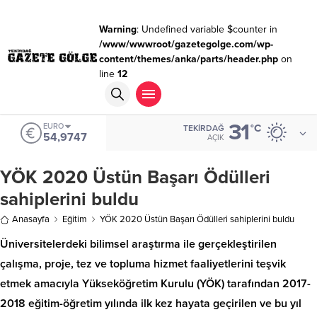
Warning
: Undefined variable $counter in
/www/wwwroot/gazetegolge.com/wp-
content/themes/anka/parts/header.php
on
line
12
31
EURO
°C
TEKIRDAĞ
54,9747
AÇIK
YÖK 2020 Üstün Başarı Ödülleri
sahiplerini buldu
Anasayfa
Eğitim
YÖK 2020 Üstün Başarı Ödülleri sahiplerini buldu
Üniversitelerdeki bilimsel araştırma ile gerçekleştirilen
çalışma, proje, tez ve topluma hizmet faaliyetlerini teşvik
etmek amacıyla Yükseköğretim Kurulu (YÖK) tarafından 2017-
2018 eğitim-öğretim yılında ilk kez hayata geçirilen ve bu yıl