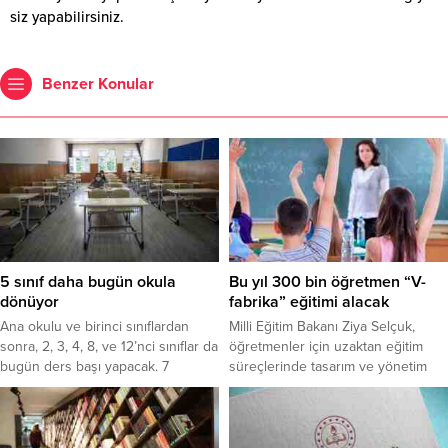
siz yapabilirsiniz.
Benzer Konular
5 sınıf daha bugün okula
Bu yıl 300 bin öğretmen “V-
dönüyor
fabrika” eğitimi alacak
Ana okulu ve birinci sınıflardan
Milli Eğitim Bakanı Ziya Selçuk,
sonra, 2, 3, 4, 8, ve 12’nci sınıflar da
öğretmenler için uzaktan eğitim
bugün ders başı yapacak. 7
süreçlerinde tasarım ve yönetim
milyona yakın öğrencinin yeniden
becerilerinin geliştirilmesine
sınıflarına döneceği yüzyüze eğitim
yönelik kurs programı hazırlandığını
haftanın iki günü olacak.
ve 2021 yılı içinde öğretmenlerin
tamamının bu eğitimi almasını