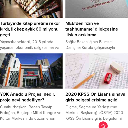
hedeflediklerini bildirdi. Bakan
Selçuk, MEB Başöğretmen
Salonu'nda, uzaktan öğretimde
"öğrenci-öğrenci", "öğrenci-
Türkiye’de kitap üretimi rekor
MEB’den ‘izin ve
öğretmen", "öğrenci-materyal"
kırdı, ilk kez aylık 60 milyonu
taahhütname’ dilekçesine
etkileşimlerine yönelik becerilerin
geçti
ilişkin açıklama
geliştirilmesi, etkileşimli dijital içerik
Yayıncılık sektörü, 2018 yılında
Sağlık Bakanlığının Bilimsel
hazırlama gibi konularda...
yaşanan ekonomik dalgalanma ve
Danışma Kurulu çalışmasıyla
kağıt fiyatlarındaki artışın etkilerini
yayımladığı "Bilgilendirme Formu ve
tamamen atlattı.
Taahhütname"nin velileri
bilgilendirme amaçlı olduğu
belirtildi.
YÖK Anadolu Projesi nedir,
2020 KPSS Ön Lisans sınava
proje neyi hedefliyor?
giriş belgesi erişime açıldı
Cumhurbaşkanı Recep Tayyip
Ölçme, Seçme ve Yerleştirme
Erdoğan, Beştepe Millet Kongre ve
Merkezi Başkanlığı (ÖSYM) 2020-
Kültür Merkezi'nde düzenlenen
KPSS Ön Lisans giriş belgelerini
2020-2021 Yükseköğretim
adayların erişimine açtı.ÖSYM'nin