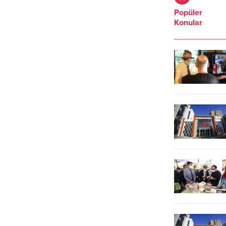
Akademik Yılı Açılış Töreni'nde
internet sitesinde yer alan
Popüler
konuştu.Üniversitelerde de en kısa
duyuruya göre, 25 Ekim'de
Konular
zamanda yüz yüze eğitimi
yapılacak 2020-KPSS Ön Lisans'a
başlatmayı düşündüklerini belirten
başvuran adayların sınava
Cumhurbaşkanı
girecekleri bina ve salonlara
Erdoğan, "Üniversitelerimiz tek tip
atanma işlemleri tamamlandı.
eğitim yapmak yerine ihtiyaca göre
farklı alanlara yönelmeye başladı.
2006 yılından sonra kurulmuş
üniversiteler arasında dünyada ilk...