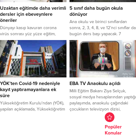
Uzaktan eğitimde daha verimli
5 sınıf daha bugün okula
dersler için ebeveynlere
dönüyor
öneriler
Ana okulu ve birinci sınıflardan
Dünyayı kasıp kavuran corona
sonra, 2, 3, 4, 8, ve 12’nci sınıflar da
virüs sonrası yüz yüze eğitim,
bugün ders başı yapacak. 7
internet ve TV yayınlarıyla yapılan
milyona yakın öğrencinin yeniden
uzaktan eğitime dönüştü.
sınıflarına döneceği yüzyüze eğitim
haftanın iki günü olacak.
YÖK’ten Covid-19 nedeniyle
EBA TV Anaokulu açıldı
kayıt yaptıramayanlara ek
Milli Eğitim Bakanı Ziya Selçuk,
süre
sosyal medya hesaplarından yaptığı
Yükseköğretim Kurulu'ndan (YÖK),
paylaşımda, anaokulu çağındaki
yapılan açıklamada, Yükseköğretim
çocukların televizyon dizisi,
Yürütme Kurulu'nun 7 Ekim
magazin programı izlediğini,
Çarşamba günü yaptığı toplantıda
haberleri hiç kaçırmadığını çok
Popüler
aldığı kararlara ilişkin bilgi verildi.
gördüklerini ve bu durumun
Konular
yanlışlığının altını defalarca