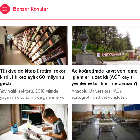
Benzer Konular
Türkiye’de kitap üretimi rekor
Açıköğretimde kayıt yenileme
kırdı, ilk kez aylık 60 milyonu
işlemleri uzatıldı (AÖF kayıt
geçti
yenileme tarihleri ne zaman?)
Yayıncılık sektörü, 2018 yılında
Anadolu Üniversitesi (AÜ),
yaşanan ekonomik dalgalanma ve
açıköğretim, iktisat ve işletme
kağıt fiyatlarındaki artışın etkilerini
fakülteleri kayıt yenileme işlemlerini
tamamen atlattı.
uzattı.