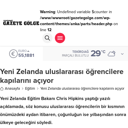
Warning
: Undefined variable $counter in
/www/wwwroot/gazetegolge.com/wp-
content/themes/anka/parts/header.php
on
line
12
29
EURO
°C
TEKIRDAĞ
55,1881
PARÇALI BULUTLU
Yeni Zelanda uluslararası öğrencilere
kapılarını açıyor
Anasayfa
Eğitim
Yeni Zelanda uluslararası öğrencilere kapılarını açıyor
Yeni Zelanda Eğitim Bakanı Chris Hipkins yaptığı yazılı
açıklamada, söz konusu uluslararası öğrencilerin bir kısmının
önümüzdeki aydan itibaren, çoğunluğun ise yılbaşından sonra
ülkeye geleceğini söyledi.