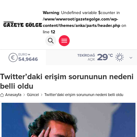
Warning
: Undefined variable $counter in
/www/wwwroot/gazetegolge.com/wp-
content/themes/anka/parts/header.php
on
line
12
29
EURO
°C
TEKIRDAĞ
54,9646
AÇIK
Twitter’daki erişim sorununun nedeni
belli oldu
Anasayfa
Güncel
Twitter’daki erişim sorununun nedeni belli oldu