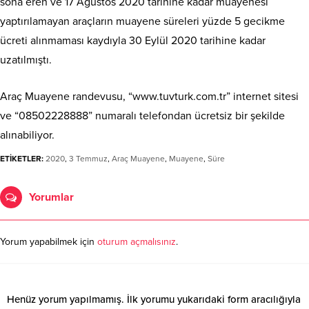
sona eren ve 17 Ağustos 2020 tarihine kadar muayenesi
yaptırılamayan araçların muayene süreleri yüzde 5 gecikme
ücreti alınmaması kaydıyla 30 Eylül 2020 tarihine kadar
uzatılmıştı.
Araç Muayene randevusu, “www.tuvturk.com.tr” internet sitesi
ve “08502228888” numaralı telefondan ücretsiz bir şekilde
alınabiliyor.
ETİKETLER:
2020
,
3 Temmuz
,
Araç Muayene
,
Muayene
,
Süre
Yorumlar
Yorum yapabilmek için
oturum açmalısınız
.
Henüz yorum yapılmamış. İlk yorumu yukarıdaki form aracılığıyla