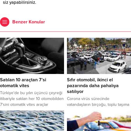
siz yapabilirsiniz.
Benzer Konular
Satılan 10 araçtan 7’si
Sıfır otomobil, ikinci el
otomatik vites
pazarında daha pahalıya
satılıyor
Türkiye'de bu yılın üçüncü çeyreği
itibariyle satılan her 10 otomobilden
Corona virüs sürecinde
7'sini otomatik vites araçlar
vatandaşların birçoğu, toplu taşıma
oluşturdu.
araçlarında bulaş riskinin daha
yüksek olduğunu düşünerek araç
sahibi olmaya karar verdi.