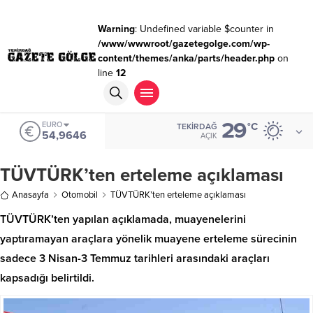
Warning
: Undefined variable $counter in
/www/wwwroot/gazetegolge.com/wp-
content/themes/anka/parts/header.php
on
line
12
29
EURO
°C
TEKIRDAĞ
54,9646
AÇIK
TÜVTÜRK’ten erteleme açıklaması
Anasayfa
Otomobil
TÜVTÜRK’ten erteleme açıklaması
TÜVTÜRK’ten yapılan açıklamada, muayenelerini
yaptıramayan araçlara yönelik muayene erteleme sürecinin
sadece 3 Nisan-3 Temmuz tarihleri arasındaki araçları
kapsadığı belirtildi.