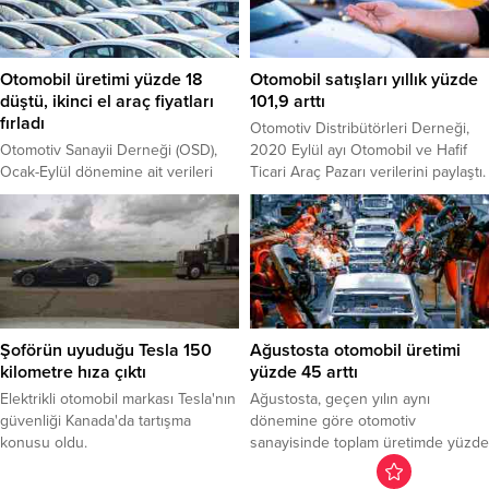
Otomobil üretimi yüzde 18
Otomobil satışları yıllık yüzde
düştü, ikinci el araç fiyatları
101,9 arttı
fırladı
Otomotiv Distribütörleri Derneği,
Otomotiv Sanayii Derneği (OSD),
2020 Eylül ayı Otomobil ve Hafif
Ocak-Eylül dönemine ait verileri
Ticari Araç Pazarı verilerini paylaştı.
açıkladı. OSD’nin açıkladığı verilere
Buna göre, ilk 9 ayık dönemde
göre otomobil üretimi geçen yılın
Türkiye otomobil ve hafif ticari araç
ilk 9 ayına göre yüzde 18 oranında
toplam pazarı, bir önceki yılın aynı
azaldı. Pandemi dolayısıyla üretimin
dönemine göre yüzde 75,5 artarak
yavaşlaması, sıfır araçların ve buna
493 bin 621 adet olarak
bağlı olarak da ikinci el otomobil
gerçekleşti.Otomobil satışları, aynı
fiyatlarının yükselmesine neden
dönemde geçen yıla göre...
oldu. Sıfır araçlara talebin yüksek
Şoförün uyuduğu Tesla 150
Ağustosta otomobil üretimi
olması ve otomobil...
kilometre hıza çıktı
yüzde 45 arttı
Elektrikli otomobil markası Tesla'nın
Ağustosta, geçen yılın aynı
güvenliği Kanada'da tartışma
dönemine göre otomotiv
konusu oldu.
sanayisinde toplam üretimde yüzde
44, otomobil üretiminde ise yüzde
45'lik artış yaşandı.