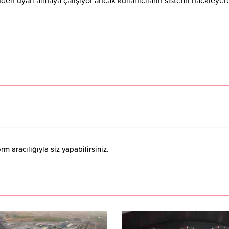
üden uyarı almaya çalışıyor ancak kullanıcıların sistemi hackleyer
 aracılığıyla siz yapabilirsiniz.