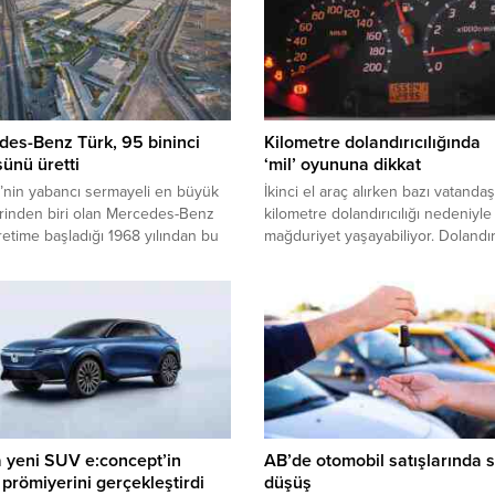
es-Benz Türk, 95 bininci
Kilometre dolandırıcılığında
ünü üretti
‘mil’ oyununa dikkat
’nin yabancı sermayeli en büyük
İkinci el araç alırken bazı vatandaş
erinden biri olan Mercedes-Benz
kilometre dolandırıcılığı nedeniyle
retime başladığı 1968 yılından bu
mağduriyet yaşayabiliyor. Dolandırı
plam 95 bin adet otobüs ürettiğini
satılan otomobilin kilometre cinsi
. Verilen bilgiye göre, 95 bininci
ettiği mesafeyi düşürerek aracı
olan yeni Tourismo, dünyanın en
ederinden fazla fiyatlara satabiliyor
 ve entegre otobüs
larından biri olarak kabul edilen
es-Benz Türk Hoşdere Otobüs
ı’ndaki üretim...
 yeni SUV e:concept’in
AB’de otomobil satışlarında s
prömiyerini gerçekleştirdi
düşüş