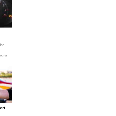
lar
cılar
nden kat
lar.
ert