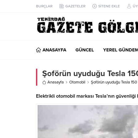
BURÇLAR
GAZETELER
SİTENE EKLE
ÜY
ANASAYFA
GÜNCEL
YEREL GÜNDE
Şoförün uyuduğu Tesla 150 
Anasayfa
Otomobil
Şoförün uyuduğu Tesla 150 k
Elektrikli otomobil markası Tesla’nın güvenliğ