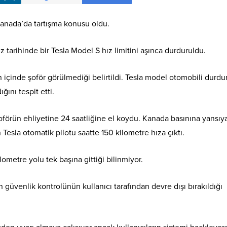
 Kanada’da tartışma konusu oldu.
 tarihinde bir Tesla Model S hız limitini aşınca durduruldu.
n içinde şoför görülmediği belirtildi. Tesla model otomobili durdu
ğını tespit etti.
förün ehliyetine 24 saatliğine el koydu. Kanada basınına yansıy
esla otomatik pilotu saatte 150 kilometre hıza çıktı.
ometre yolu tek başına gittiği bilinmiyor.
ın güvenlik kontrolünün kullanıcı tarafından devre dışı bırakıldığı