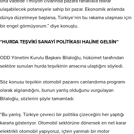
orta vadede 1 milyon civarında pazara rahatlıkla tekrar
ulaşabilecek potansiyele sahip bir pazar. Ekonomik anlamda
dünya düzelmeye başlarsa, Türkiye’nin bu rakama ulaşması için
bir engel görmüyorum.” diye konuştu.
“HURDA TEŞVİKİ SANAYİ POLİTİKASI HALİNE GELSİN”
ODD Yönetim Kurulu Başkanı Bilaloğlu, hükümet tarafından
sektöre sunulan hurda teşvikinin amacına ulaştığını söyledi.
Söz konusu teşvikin otomobil pazarını canlandırma programı
olarak algılandığını, bunun yanlış olduğunu vurgulayan
Bilaloğlu, sözlerini şöyle tamamladı:
“Bu yanlış. Türkiye çevreci bir politika çizeceğini her yaptığı
kararla gösteriyor. Otomobil sektörüne dönersek en net karar
elektrikli otomobil yapıyoruz, içten yanmalı bir motor