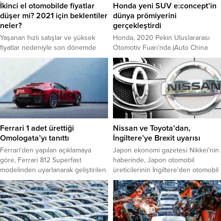
İkinci el otomobilde fiyatlar
Honda yeni SUV e:concept’in
düşer mi? 2021 için beklentiler
dünya prömiyerini
neler?
gerçekleştirdi
Yaşanan hızlı satışlar ve yüksek
Honda, 2020 Pekin Uluslararası
fiyatlar nedeniyle son dönemde
Otomotiv Fuarı’nda (Auto China
durağanlığa giren 2. el piyasasında
2020) tanıtımlarını gerçekleştirdi.
en çok merak edilen sorulardan biri
Honda’nın fuarda öne çıkan en
fiyatların ne zaman düşeceği.
önemli yeniliği ise “Honda SUV
e:concept” oldu.
Ferrari 1 adet ürettiği
Nissan ve Toyota’dan,
Omologata’yı tanıttı
İngiltere’ye Brexit uyarısı
Ferrari'den yapılan açıklamaya
Japon ekonomi gazetesi Nikkei'nin
göre, Ferrari 812 Superfast
haberinde, Japon otomobil
modelinden uyarlanarak geliştirilen
üreticilerinin İngiltere'den otomobil
ve tek bir müşteri için tasarlanan
ithalatına yüzde 10 ek AB gümrük
otomobil, eşsizliğiyle dikkati
vergisine hazırlandığı, üreticilerin
çekiyor.
İngiliz hükümetinden bu ilave ek
gümrük masraflarını ödemesini
talep ettiği bildirildi.