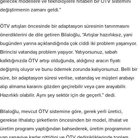
gelecek modellere ve teknolojilere hitaben bir ÖTV sistemini
değiştirmenin zamanı geldi.”
ÖTV artışları öncesinde bir adaptasyon süresinin tanınmasını
önerdiklerini de dile getiren Bilaloğlu, “Artışlar hazırlıksız, yani
bugünden yarına açıklandığında çok ciddi iki problem yaşanıyor.
Birincisi vatandaş problem yaşıyor. Yatıyorsunuz, sabah
kalktığınızda ÖTV artışı olduğunda, aldığınız aracın fiyatı
değişmiş oluyor ve bunu ödemek zorunda kalıyorsunuz. Belli bir
süre, bir adaptasyon süresi verilse, vatandaş ve müşteri arabayı
alıp almama kararını gözden geçirebilir veya çare arayabilir.
Hazırlıklı olabilir. Aynı şey sektör için de geçerli.” dedi.
Bilaloğlu, mevcut ÖTV sistemine göre, gerek yerli üretici,
gerekse ithalatçı şirketlerin öncesinden bir model, ithalat ve
üretim programı yaptığından bahsederek, üretim programının
yan sanayiye kadar gittiğini ve ÖTV değişikliklerinde toplam