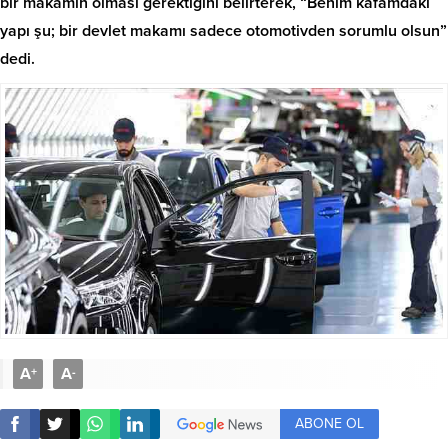
bir makamın olması gerektiğini belirterek, “Benim kafamdaki
yapı şu; bir devlet makamı sadece otomotivden sorumlu olsun”
dedi.
A
A
+
-
ABONE OL