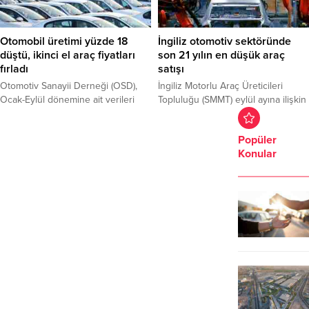
Otomobil üretimi yüzde 18
İngiliz otomotiv sektöründe
düştü, ikinci el araç fiyatları
son 21 yılın en düşük araç
fırladı
satışı
Otomotiv Sanayii Derneği (OSD),
İngiliz Motorlu Araç Üreticileri
Ocak-Eylül dönemine ait verileri
Topluluğu (SMMT) eylül ayına ilişkin
açıkladı. OSD’nin açıkladığı verilere
araç satış verilerini açıkladı. Buna
göre otomobil üretimi geçen yılın
göre ülkede eylül ayında aylık
Popüler
ilk 9 ayına göre yüzde 18 oranında
bazda toplam araç satışı yüzde 4,4
Konular
azaldı. Pandemi dolayısıyla üretimin
azalarak 328 bin 41’e geriledi.
yavaşlaması, sıfır araçların ve buna
bağlı olarak da ikinci el otomobil
fiyatlarının yükselmesine neden
oldu. Sıfır araçlara talebin yüksek
olması ve otomobil...