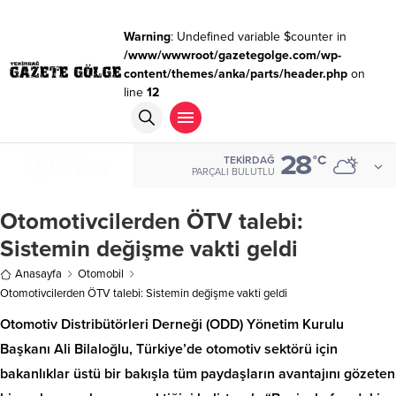
Warning
: Undefined variable $counter in
/www/wwwroot/gazetegolge.com/wp-
content/themes/anka/parts/header.php
on
line
12
28
ALTIN
°C
TEKIRDAĞ
6.662,82
PARÇALI BULUTLU
Otomotivcilerden ÖTV talebi:
Sistemin değişme vakti geldi
Anasayfa
Otomobil
Otomotivcilerden ÖTV talebi: Sistemin değişme vakti geldi
Otomotiv Distribütörleri Derneği (ODD) Yönetim Kurulu
Başkanı Ali Bilaloğlu, Türkiye’de otomotiv sektörü için
bakanlıklar üstü bir bakışla tüm paydaşların avantajını gözeten