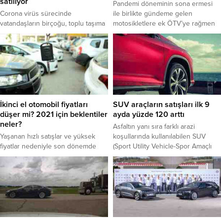
satılıyor
Pandemi döneminin sona ermesi
Corona virüs sürecinde
ile birlikte gündeme gelen
vatandaşların birçoğu, toplu taşıma
motosikletlere ek ÖTV’ye rağmen
araçlarında bulaş riskinin daha
yaz aylarında motosiklet satışları
yüksek olduğunu düşünerek araç
her geçen ay yükseldi. Ağustos
sahibi olmaya karar verdi.
ayında ise bu yükseliş zirve
yaptı.Hürriyet gazetesinden Cem
Özenen'in haberinde yer verdiği
TÜİK verilerine göre, ağustos
ayında trafiğe kaydı yapılan
motosiklet sayısı geçen yılın aynı
İkinci el otomobil fiyatları
SUV araçların satışları ilk 9
ayına göre yüzde...
düşer mi? 2021 için beklentiler
ayda yüzde 120 arttı
neler?
Asfaltın yanı sıra farklı arazi
Yaşanan hızlı satışlar ve yüksek
koşullarında kullanılabilen SUV
fiyatlar nedeniyle son dönemde
(Sport Utility Vehicle-Spor Amaçlı
durağanlığa giren 2. el piyasasında
Taşıt) otomobiller, sürüş koşulları
en çok merak edilen sorulardan biri
bakımında zengin bir yelpaze
fiyatların ne zaman düşeceği.
sunuyor.