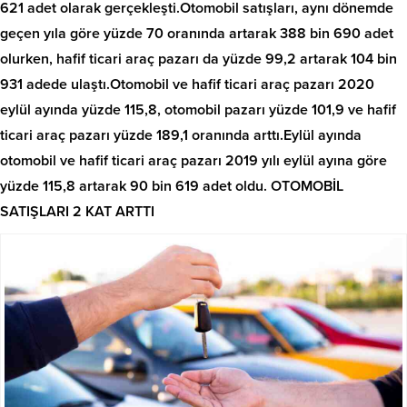
621 adet olarak gerçekleşti.Otomobil satışları, aynı dönemde
geçen yıla göre yüzde 70 oranında artarak 388 bin 690 adet
olurken, hafif ticari araç pazarı da yüzde 99,2 artarak 104 bin
931 adede ulaştı.Otomobil ve hafif ticari araç pazarı 2020
eylül ayında yüzde 115,8, otomobil pazarı yüzde 101,9 ve hafif
ticari araç pazarı yüzde 189,1 oranında arttı.Eylül ayında
otomobil ve hafif ticari araç pazarı 2019 yılı eylül ayına göre
yüzde 115,8 artarak 90 bin 619 adet oldu. OTOMOBİL
SATIŞLARI 2 KAT ARTTI