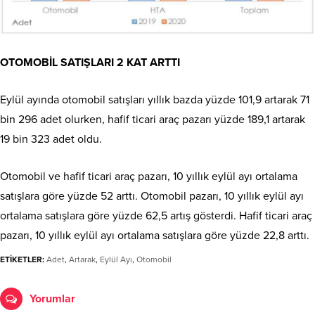
OTOMOBİL SATIŞLARI 2 KAT ARTTI
Eylül ayında otomobil satışları yıllık bazda yüzde 101,9 artarak 71
bin 296 adet olurken, hafif ticari araç pazarı yüzde 189,1 artarak
19 bin 323 adet oldu.
Otomobil ve hafif ticari araç pazarı, 10 yıllık eylül ayı ortalama
satışlara göre yüzde 52 arttı. Otomobil pazarı, 10 yıllık eylül ayı
ortalama satışlara göre yüzde 62,5 artış gösterdi. Hafif ticari araç
pazarı, 10 yıllık eylül ayı ortalama satışlara göre yüzde 22,8 arttı.
ETİKETLER:
Adet
,
Artarak
,
Eylül Ayı
,
Otomobil
Yorumlar