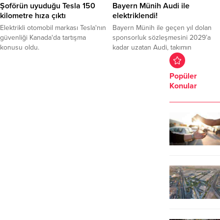
Şoförün uyuduğu Tesla 150
Bayern Münih Audi ile
kilometre hıza çıktı
elektriklendi!
Elektrikli otomobil markası Tesla'nın
Bayern Münih ile geçen yıl dolan
güvenliği Kanada'da tartışma
sponsorluk sözleşmesini 2029’a
konusu oldu.
kadar uzatan Audi, takımın
oyuncularının ve teknik ekibin
kullanıma sunduğu elektrikli model
Popüler
ailesi e-tron araçların teslimatını
Konular
gerçekleştirdi. Covid-19 önlemleri
nedeniyle Münih Havaalanı’nda
gerçekleşen ve takımın da yer
aldığı teslimatta, Bayern Münih
Teknik Direktörü Hansi Flick başta
olmak üzere Takım Kaptanı
Manuel...