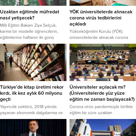
Uzaktan eğitimde müfredat
YÖK üniversitelerde alınacak
nasıl yetişecek?
corona virüs tedbirlerini
açıkladı
Milli Eğitim Bakanı Ziya Selçuk,
karma bir modelle öğrencilerin,
Yükseköğretim Kurulu (YÖK)
eğitimlerine haftanın iki günü
üniversitelerde alınacak corona
okulda yüz yüze, diğer günler
virüs tedbirlerine yönelik hijyen
uzaktan eğitimle devam edeceğine
kriterlerini belirledi. Kılavuza göre,
işaret ederek, "Bu nedenle
eğitim ve öğretim süreçlerinde,
müfredatta bir azalma söz konusu
salgının bölgesel ve yerel seyrine
değil. Uzaktan eğitimde ders
göre farklı programlar için yapılacak
takibinin aksatmadan yapılması,
uygulamalarda yetki üniversitelerin
uzaktan eğitime gereken önemin
ilgili kurullarında olacak. VAKA VE
verilmesi yolundaki telkinlerimiz bu
TEMASLI DURUMUNDA NE
Türkiye’de kitap üretimi rekor
Üniversiteler açılacak mı?
yüzden" ifadelerini kullandı.
YAPILACAK?
kırdı, ilk kez aylık 60 milyonu
(Üniversitelerde yüz yüze
geçti
eğitim ne zaman başlayacak?)
Yayıncılık sektörü, 2018 yılında
Corona virüs pandemisiyle birlikte
yaşanan ekonomik dalgalanma ve
eğitim bir süre uzaktan
kağıt fiyatlarındaki artışın etkilerini
devam etti. 31 Ağustos'ta uzaktan
tamamen atlattı.
eğitim başladı, 21 Eylül'de ise yüz
yüze eğitim kademeli olarak bazı