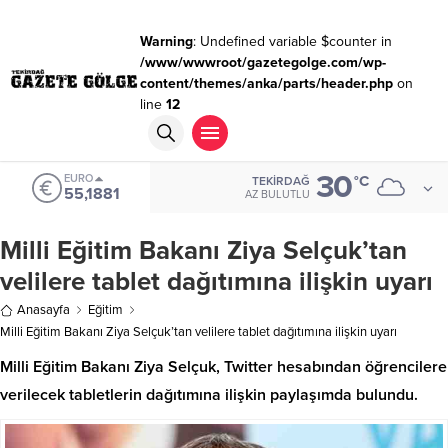
Warning
: Undefined variable $counter in
/www/wwwroot/gazetegolge.com/wp-
content/themes/anka/parts/header.php
on
line
12
30
EURO
°C
TEKIRDAĞ
55,1881
AZ BULUTLU
Milli Eğitim Bakanı Ziya Selçuk’tan
velilere tablet dağıtımına ilişkin uyarı
Anasayfa
Eğitim
Milli Eğitim Bakanı Ziya Selçuk’tan velilere tablet dağıtımına ilişkin uyarı
Milli Eğitim Bakanı Ziya Selçuk, Twitter hesabından öğrencilere
verilecek tabletlerin dağıtımına ilişkin paylaşımda bulundu.