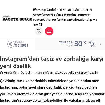
Warning
: Undefined variable $counter in
/www/wwwroot/gazetegolge.com/wp-
content/themes/anka/parts/header.php
on
line
12
30
EURO
°C
TEKIRDAĞ
55,1881
AÇIK
Instagram’dan taciz ve zorbalığa karşı
yeni özellik
Anasayfa
Güncel
Instagram’dan taciz ve zorbalığa karşı yeni özellik
Çevrimiçi taciz ve zorbalıkla mücadelede yeni bir adım atan
Instagram, potansiyel olarak zorbalık içerdiği tespit edilen
yorumları otomatik olarak gizleyecek. Zorbalık içeren yorumlar
Instagram’ın yapay zekalı teknolojileri ile yakalanarak tespit