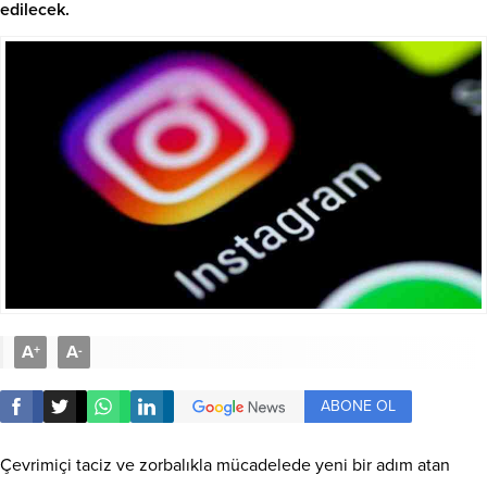
edilecek.
A
A
+
-
ABONE OL
Çevrimiçi taciz ve zorbalıkla mücadelede yeni bir adım atan