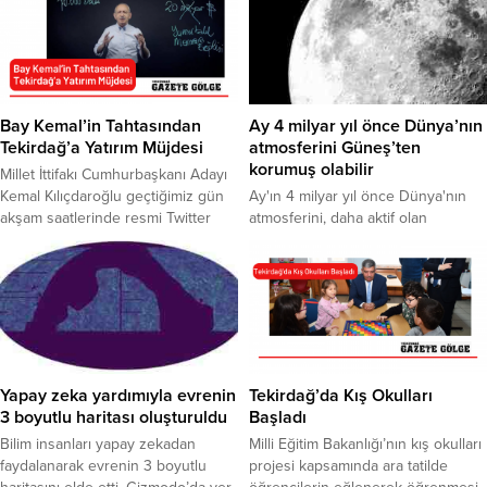
Bay Kemal’in Tahtasından
Ay 4 milyar yıl önce Dünya’nın
Tekirdağ’a Yatırım Müjdesi
atmosferini Güneş’ten
korumuş olabilir
Millet İttifakı Cumhurbaşkanı Adayı
Kemal Kılıçdaroğlu geçtiğimiz gün
Ay'ın 4 milyar yıl önce Dünya'nın
akşam saatlerinde resmi Twitter
atmosferini, daha aktif olan
hesabından ‘Bay Kemal’in Tahtası 6’
Güneş'ten korumuş olabileceği
videosu paylaşarak Türkiye’nin 20
bildirildi.
Milyar Dolarlık açığını kapatacağını
açıkladı. Millet İttifakı
Cumhurbaşkanı Adayı Kemal
Kılıçdaroğlu, Twitter adresinden
başlattığı ‘Bay Kemal’in Tahtası’
akımına devam ediyor. Yapacağı
Yapay zeka yardımıyla evrenin
Tekirdağ’da Kış Okulları
yatırımları twitter’dan takipçileri ile
3 boyutlu haritası oluşturuldu
Başladı
paylaşan Kılıçdaroğlu, Türkiye’nin
Bilim insanları yapay zekadan
Milli Eğitim Bakanlığı’nın kış okulları
cari...
faydalanarak evrenin 3 boyutlu
projesi kapsamında ara tatilde