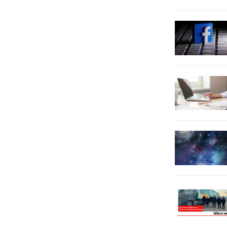
terminal operatörlerinin
sosyal medyanın içeriğinin genel
gündeminde yer alan kıyı
olarak yanlış bilgi, nefret...
elektriği,...