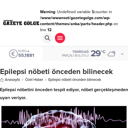
Warning
: Undefined variable $counter in
/www/wwwroot/gazetegolge.com/wp-
content/themes/anka/parts/header.php
on
line
12
29
EURO
°C
TEKIRDAĞ
55,1881
PARÇALI BULUTLU
Epilepsi nöbeti önceden bilinecek
Anasayfa
Özel Haber
Epilepsi nöbeti önceden bilinecek
Epilepsi nöbetini önceden tespit ediyor, nöbet gerçekleşmeden
uyarı veriyor.