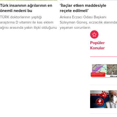
Apne Sendromu gece boyunca
genellikle muayenehane
Türk insanının ağrılarının en
‘İlaçlar etken maddesiyle
defalarca tekrarlayabilir.UYKU
koşullarında ve lokal anestezi
önemli nedeni bu
reçete edilmeli’
APNESİNİN NEDENLERİ VE
altında yapılabilir olmasının da
TÜRK doktorlarının yaptığı
Ankara Eczacı Odası Başkanı
BELİRTİLERİ NELERDİR?Uyku
önemli bir...
araştırma D vitamini ile kas eklem
Süleyman Güneş, eczacılık alanında
apnesinin 3 temel bulgusu ...
ağrısı arasında yakın ilişki olduğunu
yaşanan sorunların
ortaya çıkardı. Araştırmaya göre kas
engellenebilmesi için ilaçların,
ve eklem ağrısı yaşayanların yüzde
markası ile değil etken maddesiyle
Popüler
74'ünde D vitamini eksikliği
reçete edilmesi, eczacılık
Konular
görüldü.
fakültelerinin kontenjanlarının
azaltılması ve zayıflatma gibi etkisi
olduğu belirtilen ürünlerin Sağlık
Bakanlığından izin alınarak satışa
arz edilmesi gerektiğini söyledi.