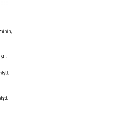
etki yapıyor
minin,
ştı.
işti.
şti.