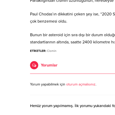
Parlaklığından cismin uzunluğunun, neredeyse 
Paul Chodas’ın dikkatini çeken şey ise, “2020 
çok benzemesi oldu.
Bunun bir asteroid için sıra dışı bir durum ol
standartlarının altında, saatte 2400 kilometre h
ETİKETLER:
Cismin
Yorumlar
Yorum yapabilmek için
oturum açmalısınız
.
Henüz yorum yapılmamış. İlk yorumu yukarıdaki form