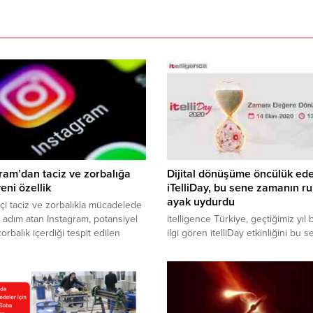
ram’dan taciz ve zorbalığa
Dijital dönüşüme öncülük ed
yeni özellik
iTelliDay, bu sene zamanın r
ayak uydurdu
çi taciz ve zorbalıkla mücadelede
r adım atan Instagram, potansiyel
itelligence Türkiye, geçtiğimiz yıl
orbalık içerdiği tespit edilen
ilgi gören itelliDay etkinliğini bu 
rı otomatik olarak gizleyecek.
zamanın ruhuna uygun olarak dijit
k içeren yorumlar Instagram’ın
ortamda gerçekleştirdi.
ekalı teknolojileri ile yakalanarak
edilecek.