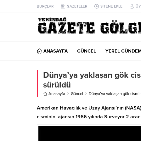
BURÇLAR
GAZETELER
SİTENE EKLE
ÜY
ANASAYFA
GÜNCEL
YEREL GÜNDE
Dünya’ya yaklaşan gök cis
sürüldü
Anasayfa
Güncel
Dünya’ya yaklaşan gök cismini
Amerikan Havacılık ve Uzay Ajansı’nın (NASA
cisminin, ajansın 1966 yılında Surveyor 2 ara