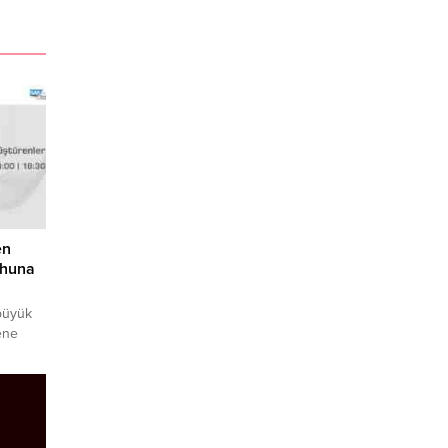
en
uhuna
 büyük
sene
al