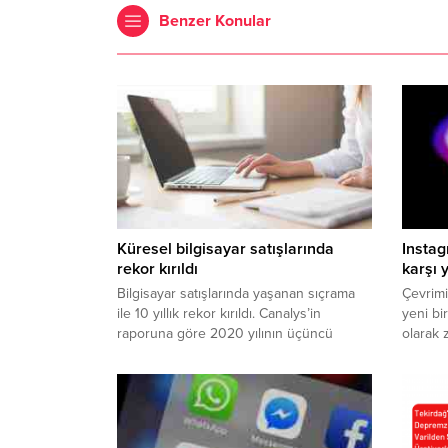
Benzer Konular
Küresel bilgisayar satışlarında
Instag
rekor kırıldı
karşı 
Bilgisayar satışlarında yaşanan sıçrama
Çevrimi
ile 10 yıllık rekor kırıldı. Canalys’in
yeni bi
raporuna göre 2020 yılının üçüncü
olarak z
çeyreğinde kişisel bilgisayar satışları, bir
yorumla
önceki yılın aynı dönemine kıyasla %13
Zorbalı
artarak 79,2 milyon adet olarak
yapay z
gerçekleşti. Bu sayı, 2010 yılından
tespit 
itibaren herhangi bir üçüncü çeyrekte