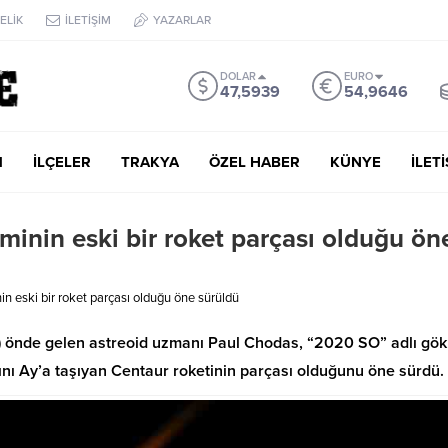
ELİK
İLETİŞİM
YAZARLAR
DOLAR
EURO
47,5939
54,9646
M
İLÇELER
TRAKYA
ÖZEL HABER
KÜNYE
İLET
minin eski bir roket parçası olduğu ön
n eski bir roket parçası olduğu öne sürüldü
) önde gelen astreoid uzmanı Paul Chodas, “2020 SO” adlı gök
cını Ay’a taşıyan Centaur roketinin parçası olduğunu öne sürdü.