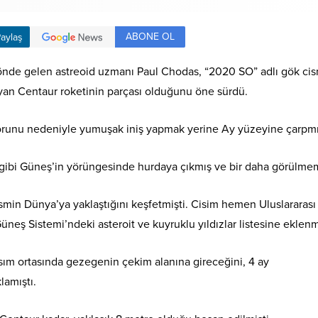
ABONE OL
aylaş
önde gelen astreoid uzmanı Paul Chodas, “2020 SO” adlı gök cis
şıyan Centaur roketinin parçası olduğunu öne sürdü.
sorunu nedeniyle yumuşak iniş yapmak yerine Ay yüzeyine çarpmı
ı gibi Güneş’in yörüngesinde hurdaya çıkmış ve bir daha görülmem
ismin Dünya’ya yaklaştığını keşfetmişti. Cisim hemen Uluslararası
eş Sistemi’ndeki asteroit ve kuyruklu yıldızlar listesine eklenmi
sım ortasında gezegenin çekim alanına gireceğini, 4 ay
lamıştı.