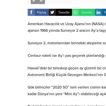
A
A
+
-
Paylaş
Tweetle
Gönder
P
Amerikan Havacılık ve Uzay Ajansı’nın (NASA) 
ajansın 1966 yılında Surveyor 2 aracını Ay’a ta
Surveyor 2, motorlarından birindeki ateşleme 
Centaur roketi ise Ay’ı pas geçerek planlandığ
Hawaii’deki bir teleskop geçen ay gizemli bir c
Astronomi Birliği Küçük Gezegen Merkezi’nin Gün
Gök bilimciler “2020 SO” ismi verilen cismin ka
kadar Dünya’nın yeni “Mini Ay”ı olabileceği açık