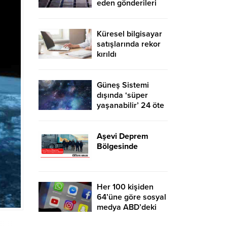
eden gönderileri
yasaklıyor
Küresel bilgisayar
satışlarında rekor
kırıldı
Güneş Sistemi
dışında ‘süper
yaşanabilir’ 24 öte
gezegen keşfedildi
Aşevi Deprem
Bölgesinde
Her 100 kişiden
64’üne göre sosyal
medya ABD’deki
gidişata olumsuz