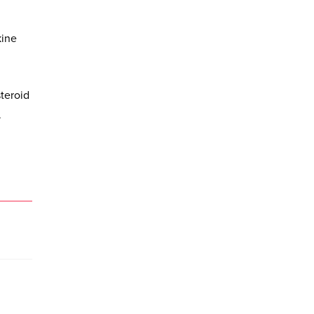
kine
teroid
.