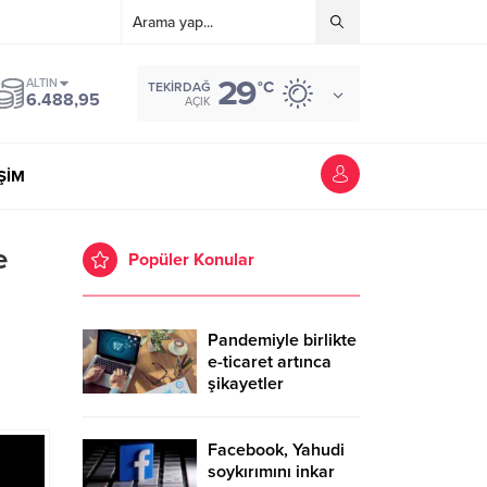
29
ALTIN
°C
TEKIRDAĞ
6.488,95
AÇIK
İŞİM
e
Popüler Konular
Pandemiyle birlikte
e-ticaret artınca
şikayetler
de katlandı
Facebook, Yahudi
soykırımını inkar