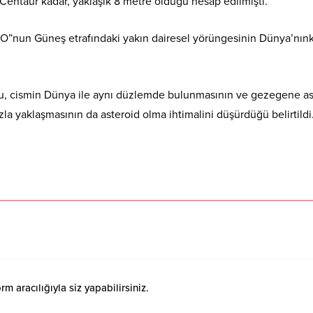
Centaur kadar, yaklaşık 8 metre olduğu hesap edilmişti.
SO”nun Güneş etrafındaki yakın dairesel yörüngesinin Dünya’nın
duğu, cismin Dünya ile aynı düzlemde bulunmasının ve gezegene as
ızla yaklaşmasının da asteroid olma ihtimalini düşürdüğü belirtildi
 aracılığıyla siz yapabilirsiniz.