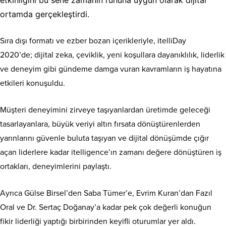
etkinliğini bu sene zamanın ruhuna uygun olarak dijital
ortamda gerçekleştirdi.
Sıra dışı formatı ve ezber bozan içerikleriyle, itelliDay
2020’de; dijital zeka, çeviklik, yeni koşullara dayanıklılık, liderlik
ve deneyim gibi gündeme damga vuran kavramların iş hayatına
etkileri konuşuldu.
Müşteri deneyimini zirveye taşıyanlardan üretimde geleceği
tasarlayanlara, büyük veriyi altın fırsata dönüştürenlerden
yarınlarını güvenle buluta taşıyan ve dijital dönüşümde çığır
açan liderlere kadar itelligence’ın zamanı değere dönüştüren iş
ortakları, deneyimlerini paylaştı.
Ayrıca Gülse Birsel’den Saba Tümer’e, Evrim Kuran’dan Fazıl
Oral ve Dr. Sertaç Doğanay’a kadar pek çok değerli konuğun
fikir liderliği yaptığı birbirinden keyifli oturumlar yer aldı.