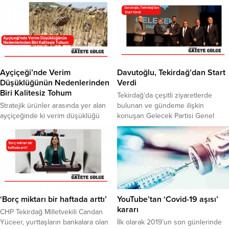
Ayçiçeği’nde Verim
Davutoğlu, Tekirdağ’dan Start
Düşüklüğünün Nedenlerinden
Verdi
Biri Kalitesiz Tohum
Tekirdağ’da çeşitli ziyaretlerde
Stratejik ürünler arasında yer alan
bulunan ve gündeme ilişkin
ayçiçeğinde ki verim düşüklüğü
konuşan Gelecek Partisi Genel
endişe yaratıyor. Tekirdağ’da
Başkanı Davutoğlu, MHP lideri
ayçiçeği tarlalarını inceleyen
Bahçeli ve iktidara seslendi.
Türkiye Ziraat Odaları Birliği (TZOB)
“Tekirdağ’dan söylüyorum sizin
Genel Başkanı Şemsi Bayraktar,
psikolojinizi daha çok
kuraklıktan dolayı ayçiçeğinde
bozacağız”diyen Davutoğlu’nun
büyük verim kaybı olduğunu
konu başlıkları; zamlar, enflasyon,
belirtti. Uluslararası firmaların
seçim süreci, Ülkü Ocakları eski
kalitesiz tohumlar dağıttığını ve
Genel Başkanı Sinan Ateş
‘Borç miktarı bir haftada arttı’
YouTube’tan ‘Covid-19 aşısı’
ayçiçeği ekili alanların bir
cinayetine sessiz kalan MHP lideri
kararı
CHP Tekirdağ Milletvekili Candan
bölümünün de bu tohumlardan
Bahçeli ve iktidar oldu. Gelecek...
Yüceer, yurttaşların bankalara olan
İlk olarak 2019’un son günlerinde
dolayı zarar gördüğünü söyleyen...