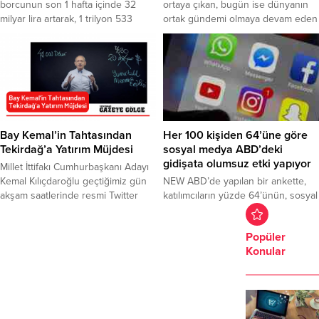
borcunun son 1 hafta içinde 32
ortaya çıkan, bugün ise dünyanın
milyar lira artarak, 1 trilyon 533
ortak gündemi olmaya devam eden
milyar liraya ulaştığını belirtti.
corona virüs (Covid-19) salgını
Yurttaşın satın alma gücünün
teknoloji dünyasının önde gelen
yüksek enflasyon karşısında
şirketlerini de harekete geçirdi.
erimeye devam ettiğini ve icra
ABD merkezli teknoloji şirketi
dairelerindeki dosya sayısının 23,2
Google’ın bünyesinde bulunan
milyona ulaştığını ifade eden
video servisi YouTube, salgın
Yüceer, insanların mecburi olarak
konusundaki yanlış bilgi akışını
bireysel kredilere...
engellemek için yeni bir karar aldı.
Bay Kemal’in Tahtasından
Her 100 kişiden 64’üne göre
İngiliz Guardian...
Tekirdağ’a Yatırım Müjdesi
sosyal medya ABD’deki
gidişata olumsuz etki yapıyor
Millet İttifakı Cumhurbaşkanı Adayı
Kemal Kılıçdaroğlu geçtiğimiz gün
NEW ABD’de yapılan bir ankette,
akşam saatlerinde resmi Twitter
katılımcıların yüzde 64’ünün, sosyal
hesabından ‘Bay Kemal’in Tahtası 6’
medyanın ülkedeki gidişata
videosu paylaşarak Türkiye’nin 20
genellikle olumsuz etki yaptığına
Popüler
Milyar Dolarlık açığını kapatacağını
inandığı belirtildi. Pew Araştırma
Konular
açıkladı. Millet İttifakı
Merkezi tarafından yapılan ankette,
Cumhurbaşkanı Adayı Kemal
katılımcıların yaklaşık üçte ikisi,
Kılıçdaroğlu, Twitter adresinden
sosyal medya hakkında olumsuz
başlattığı ‘Bay Kemal’in Tahtası’
görüş ortaya koydu. 13-19
akımına devam ediyor. Yapacağı
Temmuz’da yetişkinlerle yapılan