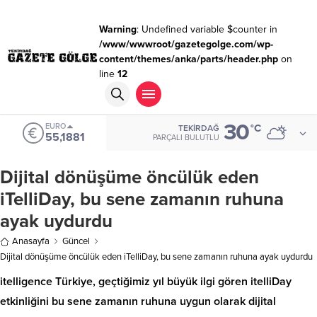
Warning
: Undefined variable $counter in
/www/wwwroot/gazetegolge.com/wp-
content/themes/anka/parts/header.php
on
line
12
30
EURO
°C
TEKIRDAĞ
55,1881
PARÇALI BULUTLU
Dijital dönüşüme öncülük eden
iTelliDay, bu sene zamanın ruhuna
ayak uydurdu
Anasayfa
Güncel
Dijital dönüşüme öncülük eden iTelliDay, bu sene zamanın ruhuna ayak uydurdu
itelligence Türkiye, geçtiğimiz yıl büyük ilgi gören itelliDay
etkinliğini bu sene zamanın ruhuna uygun olarak dijital