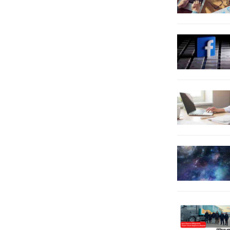
yatırımları twitter’dan takipçileri ile
ankette, katılımcıların yüzde 64’ü,
paylaşan Kılıçdaroğlu, Türkiye’nin
sosyal medyanın içeriğinin genel
cari...
olarak yanlış bilgi,...